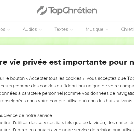
éos
Audios
Textes
Musique
Chrét
re vie privée est importante pour 
NEMENT DE L’ANNÉE !
ÉVITER LES VOTRES ?
sur le bouton « Accepter tous les cookies », vous acceptez que T
traceurs (comme des cookies ou l'identifiant unique de votre compte 
tes, leur impact, leur foi ou leur vision. Mais on voit
s données à caractère personnel (comme vos données de navigatio
fficiles qu'ils ont traversés, alors même que ce sont
 renseignées dans votre compte utilisateur) dans les buts suivants 
audience de notre service
s, et responsables reviennent sur les erreurs
 avancer avec plus de sagesse afin que leurs erreurs
ttre d'utiliser des services tiers tels que de la vidéo, des cartes
un ministère, une équipe, un groupe ou une famille,
ttre d'entrer en contact avec notre service de relation aux utilisat