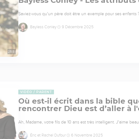
Bayless Conley - Les attributs 
Saviez-vous qu'un père doit être un exemple pour ses enfants ? 
Bayless Conley
9 Décembre 2025
25:51
VIDÉO
PARENT
Où est-il écrit dans la bible 
rencontrer Dieu est d’aller à l'
Ah, Madame, votre fils de 10 ans est très intelligent. J'aime beau
Éric et Rachel Dufour
6 Novembre 2025