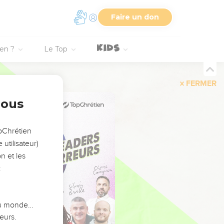
Faire un don
ien ?
Le Top
FERMER
nous
opChrétien
utilisateur)
n et les
:
 du monde…
eurs.