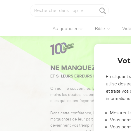
Au quotidien
Bible
Vid
Vot
NE MANQUEZ PAS L’ÉVÉ
ET SI LEURS ERREURS POUVAIENT VOUS 
En cliquant 
utilise des 
On admire souvent les leaders pour leurs réussi
et traite vo
moins les doutes, les erreurs et les saisons di
informations
elles qui les ont façonnés.
Mesurer l'
Dans cette conférence, leaders, entrepreneur
marquantes de leur parcours et les clés pour
Vous perme
deviennent vos tremplins. Que vous guidiez 
Vous perme