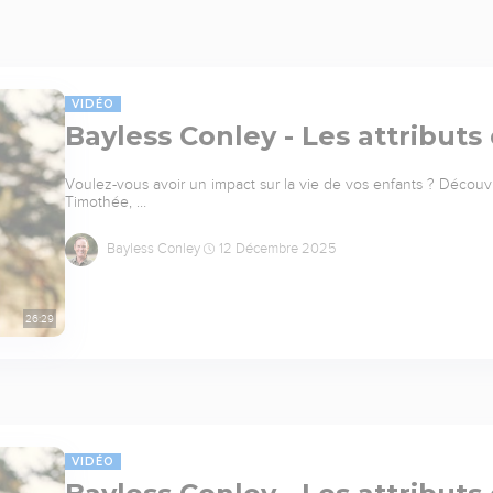
VIDÉO
Bayless Conley - Les attributs
Voulez-vous avoir un impact sur la vie de vos enfants ? Découv
Timothée, …
Bayless Conley
12 Décembre 2025
26:29
VIDÉO