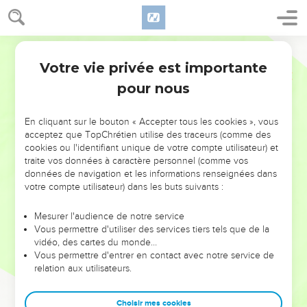
Votre vie privée est importante
pour nous
NE MANQUEZ PAS L’ÉVÉNEMENT
En cliquant sur le bouton « Accepter tous les cookies », vous
DE L’ANNÉE !
acceptez que TopChrétien utilise des traceurs (comme des
cookies ou l'identifiant unique de votre compte utilisateur) et
ET SI LEURS ERREURS POUVAIENT VOUS ÉVITER LES
traite vos données à caractère personnel (comme vos
VOTRES ?
données de navigation et les informations renseignées dans
votre compte utilisateur) dans les buts suivants :
On admire souvent les leaders pour leurs réussites, leur impact,
leur foi ou leur vision. Mais on voit moins les doutes, les erreurs
Mesurer l'audience de notre service
Vous permettre d'utiliser des services tiers tels que de la
et les saisons difficiles qu'ils ont traversés, alors même que ce
vidéo, des cartes du monde…
sont elles qui les ont façonnés.
Vous permettre d'entrer en contact avec notre service de
relation aux utilisateurs.
Dans cette conférence, leaders, entrepreneurs, et responsables
reviennent sur les erreurs marquantes de leur parcours et les
clés pour avancer avec plus de sagesse afin que leurs erreurs
Choisir mes cookies