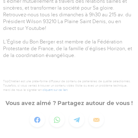
s’édifier mutuellement à travers des relations saines et
sincères, et transformer la société pour Sa gloire.
Retrouvez-nous tous les dimanches à 9h30 au 215 av. du
Président Wilson 93210 La Plaine Saint Denis, ou en
direct sur Youtube!
L’Église du Bon Berger est membre de la Fédération
Protestante de France, de la famille d’églises Horizon, et
de la coordination évangélique.
TopChrétien est une plate-forme diffuseur de contenu de partenaires de qualité sélectionnés.
Toutefois, si vous veniez à trouver un contenu vidéo illicite ou avec un problème technique,
merci de nous le signaler en
cliquant sur ce lien
.
Vous avez aimé ? Partagez autour de vous !