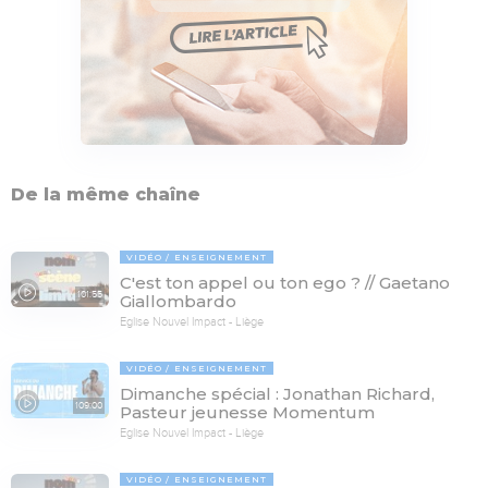
De la même chaîne
VIDÉO
ENSEIGNEMENT
C'est ton appel ou ton ego ? // Gaetano
101:55
Giallombardo
Eglise Nouvel Impact - Liège
VIDÉO
ENSEIGNEMENT
Dimanche spécial : Jonathan Richard,
109:00
Pasteur jeunesse Momentum
Eglise Nouvel Impact - Liège
VIDÉO
ENSEIGNEMENT