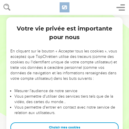
Votre vie privée est importante
pour nous
NE MANQUEZ PAS L’ÉVÉNEMENT
En cliquant sur le bouton « Accepter tous les cookies », vous
DE L’ANNÉE !
acceptez que TopChrétien utilise des traceurs (comme des
cookies ou l'identifiant unique de votre compte utilisateur) et
ET SI LEURS ERREURS POUVAIENT VOUS ÉVITER LES
traite vos données à caractère personnel (comme vos
VOTRES ?
données de navigation et les informations renseignées dans
votre compte utilisateur) dans les buts suivants :
On admire souvent les leaders pour leurs réussites, leur impact,
leur foi ou leur vision. Mais on voit moins les doutes, les erreurs
Mesurer l'audience de notre service
Vous permettre d'utiliser des services tiers tels que de la
et les saisons difficiles qu'ils ont traversés, alors même que ce
vidéo, des cartes du monde…
sont elles qui les ont façonnés.
Vous permettre d'entrer en contact avec notre service de
relation aux utilisateurs.
Dans cette conférence, leaders, entrepreneurs, et responsables
reviennent sur les erreurs marquantes de leur parcours et les
clés pour avancer avec plus de sagesse afin que leurs erreurs
Choisir mes cookies