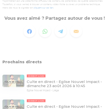
TopChrétien est une plate-forme diffuseur de contenu de partenaires de qualité sélectionnés.
Toutefois, si vous veniez à trouver un contenu vidéo illicite ou avec un problème technique,
merci de nous le signaler en
cliquant sur ce lien
.
Vous avez aimé ? Partagez autour de vous !
Prochains directs
DIRECT LIVE
Culte en direct - Eglise Nouvel Impact -
105:00
dimanche 23 août 2026 à 10:45
Eglise Nouvel Impact - Liège
DIRECT LIVE
Culte en direct - Eglise Nouvel Impact -
105:00