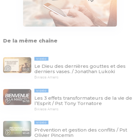
De la même chaîne
VIDÉO
Le Dieu des dernières gouttes et des
100:01
derniers vases. / Jonathan Lukoki
Ekklesia Amiens
VIDÉO
Les 3 effets transformateurs de la vie de
94:55
l’Esprit / Pst Tony Tornatore
Ekklesia Amiens
VIDÉO
Prévention et gestion des conflits / Pst
98:46
Olivier Pincemin