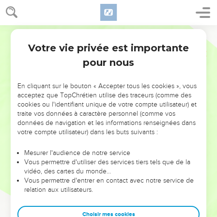
Votre vie privée est importante
pour nous
NE MANQUEZ PAS L’ÉVÉNEMENT
En cliquant sur le bouton « Accepter tous les cookies », vous
DE L’ANNÉE !
acceptez que TopChrétien utilise des traceurs (comme des
cookies ou l'identifiant unique de votre compte utilisateur) et
ET SI LEURS ERREURS POUVAIENT VOUS ÉVITER LES
traite vos données à caractère personnel (comme vos
VOTRES ?
données de navigation et les informations renseignées dans
votre compte utilisateur) dans les buts suivants :
On admire souvent les leaders pour leurs réussites, leur impact,
leur foi ou leur vision. Mais on voit moins les doutes, les erreurs
Mesurer l'audience de notre service
Vous permettre d'utiliser des services tiers tels que de la
et les saisons difficiles qu'ils ont traversés, alors même que ce
vidéo, des cartes du monde…
sont elles qui les ont façonnés.
Vous permettre d'entrer en contact avec notre service de
relation aux utilisateurs.
Dans cette conférence, leaders, entrepreneurs, et responsables
reviennent sur les erreurs marquantes de leur parcours et les
clés pour avancer avec plus de sagesse afin que leurs erreurs
Choisir mes cookies