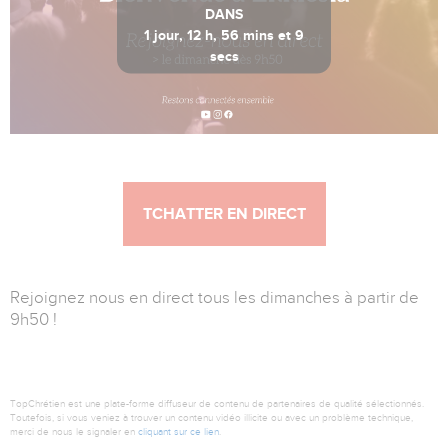
DANS
1 jour, 12 h, 56 mins et 8
secs
Heure de Paris 20:53:51
TCHATTER EN DIRECT
Rejoignez nous en direct tous les dimanches à partir de
9h50 !
TopChrétien est une plate-forme diffuseur de contenu de partenaires de qualité sélectionnés.
Toutefois, si vous veniez à trouver un contenu vidéo illicite ou avec un problème technique,
merci de nous le signaler en
cliquant sur ce lien
.