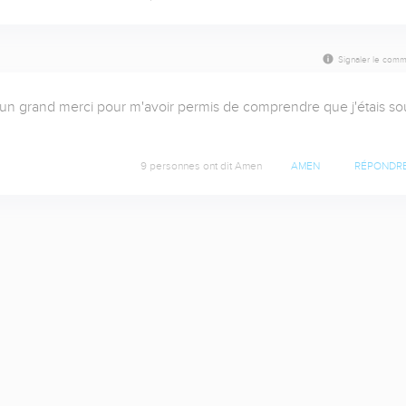
Signaler le comm
un grand merci pour m'avoir permis de comprendre que j'étais sou
9 personnes ont dit Amen
AMEN
RÉPONDR