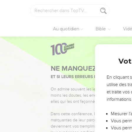
Au quotidien
Bible
Vid
Vot
NE MANQUEZ PAS L’ÉVÉ
ET SI LEURS ERREURS POUVAIENT VOUS 
En cliquant 
utilise des 
On admire souvent les leaders pour leurs réussi
et traite vo
moins les doutes, les erreurs et les saisons di
informations
elles qui les ont façonnés.
Mesurer l'
Dans cette conférence, leaders, entrepreneur
marquantes de leur parcours et les clés pour
Vous perme
deviennent vos tremplins. Que vous guidiez 
Vous perme