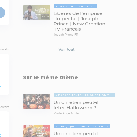
VIDÉO
ENSEIGNEMENT
Libérés de l'emprise
58:09
du péché | Joseph
Prince | New Creation
TV Français
Joseph Prince FR
Voir tout
entaire
Sur le même thème
E
MESSAGE TEXTE
LA QUESTION TABOUE
Un chrétien peut-il
fêter Halloween ?
entaire
Marie-Ange Muller
VIDÉO
QUOI D'NEUF PASTEUR ?
Un chrétien peut il
E
17:21