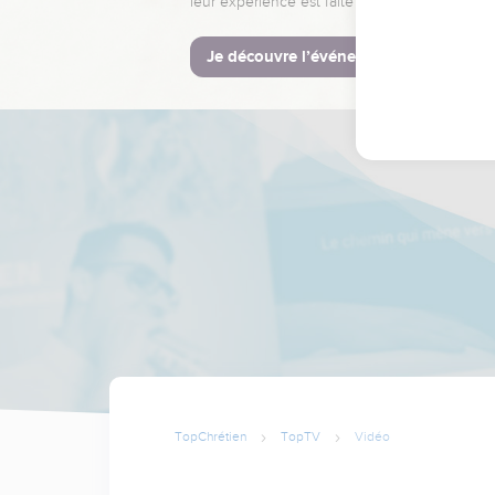
leur expérience est faite pour vous.
Je découvre l’événement
TopChrétien
TopTV
Vidéo