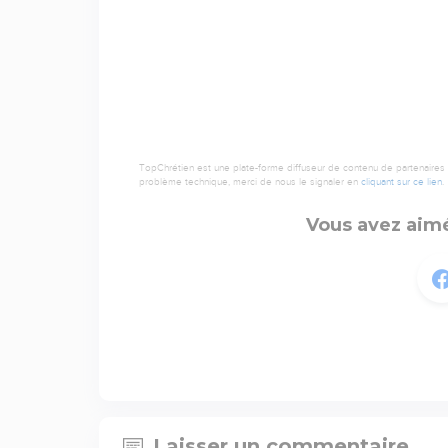
TopChrétien est une plate-forme diffuseur de contenu de partenaires de
problème technique, merci de nous le signaler en
cliquant sur ce lien
.
Vous avez aimé
Laisser un commentaire