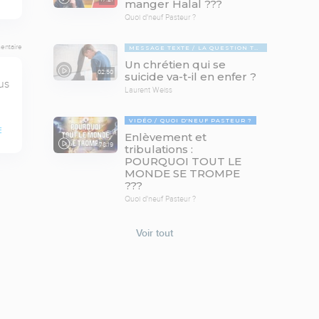
manger Halal ???
Quoi d'neuf Pasteur ?
entaire
MESSAGE TEXTE
LA QUESTION TABOUE
Un chrétien qui se
02:50
suicide va-t-il en enfer ?
s 
Laurent Weiss
VIDÉO
QUOI D'NEUF PASTEUR ?
E
Enlèvement et
78:19
tribulations :
POURQUOI TOUT LE
MONDE SE TROMPE
???
Quoi d'neuf Pasteur ?
Voir tout