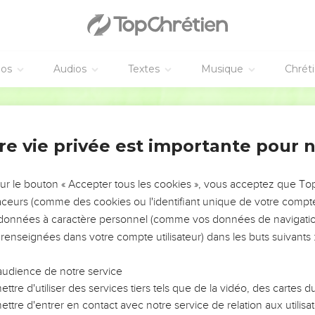
éos
Audios
Textes
Musique
Chrét
re vie privée est importante pour 
NEMENT DE L’ANNÉE !
ÉVITER LES VOTRES ?
sur le bouton « Accepter tous les cookies », vous acceptez que T
traceurs (comme des cookies ou l'identifiant unique de votre compte 
tes, leur impact, leur foi ou leur vision. Mais on voit
s données à caractère personnel (comme vos données de navigatio
fficiles qu'ils ont traversés, alors même que ce sont
 renseignées dans votre compte utilisateur) dans les buts suivants 
audience de notre service
s, et responsables reviennent sur les erreurs
 avancer avec plus de sagesse afin que leurs erreurs
ttre d'utiliser des services tiers tels que de la vidéo, des cartes
un ministère, une équipe, un groupe ou une famille,
ttre d'entrer en contact avec notre service de relation aux utilisat