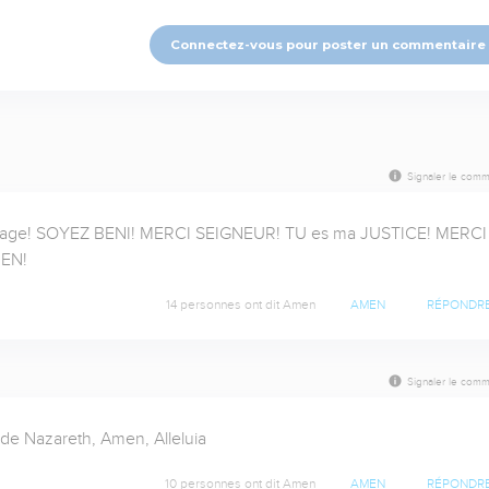
Connectez-vous pour poster un commentaire
Signaler le comm
age! SOYEZ BENI! MERCI SEIGNEUR! TU es ma JUSTICE! MERCI 
MEN!
14 personnes ont dit Amen
AMEN
RÉPONDR
Signaler le comm
 de Nazareth, Amen, Alleluia
10 personnes ont dit Amen
AMEN
RÉPONDR