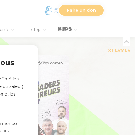
Faire un don
ien ?
Le Top
FERMER
nous
opChrétien
utilisateur)
n et les
:
 du monde…
eurs.