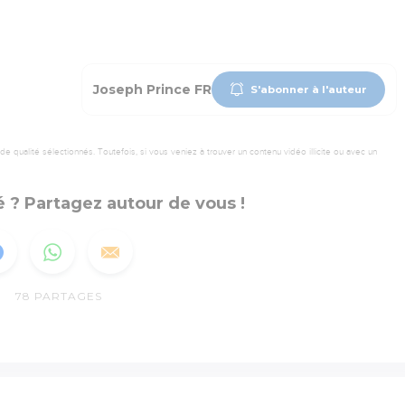
Joseph Prince FR
S'abonner à l'auteur
 qualité sélectionnés. Toutefois, si vous veniez à trouver un contenu vidéo illicite ou avec un
 ? Partagez autour de vous !
78
PARTAGES