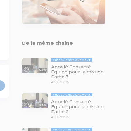
De la même chaîne
VIDÉO
ENSEIGNEMENT
Appelé Consacré
130:45
Equipé pour la mission.
Partie 3
ADD Paris 15
VIDÉO
ENSEIGNEMENT
Appelé Consacré
133:38
Equipé pour la mission.
Partie 2
ADD Paris 15
VIDÉO
ENSEIGNEMENT