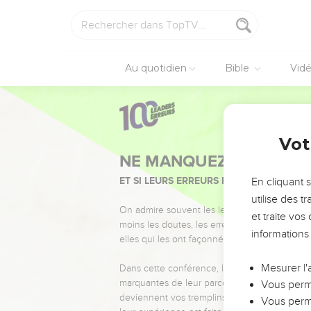
Au quotidien
Bible
Vid
Vot
NE MANQUEZ PAS L’ÉVÉ
ET SI LEURS ERREURS POUVAIENT VOUS 
En cliquant 
utilise des 
On admire souvent les leaders pour leurs réussi
et traite vo
moins les doutes, les erreurs et les saisons di
informations
elles qui les ont façonnés.
Mesurer l'
Dans cette conférence, leaders, entrepreneur
marquantes de leur parcours et les clés pour
Vous perme
deviennent vos tremplins. Que vous guidiez 
Vous perme