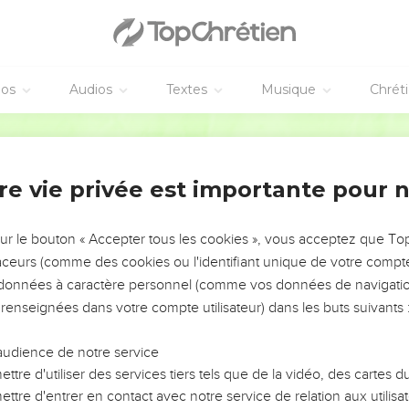
éos
Audios
Textes
Musique
Chrét
re vie privée est importante pour 
NEMENT DE L’ANNÉE !
ÉVITER LES VOTRES ?
sur le bouton « Accepter tous les cookies », vous acceptez que T
traceurs (comme des cookies ou l'identifiant unique de votre compte 
tes, leur impact, leur foi ou leur vision. Mais on voit
s données à caractère personnel (comme vos données de navigatio
fficiles qu'ils ont traversés, alors même que ce sont
 renseignées dans votre compte utilisateur) dans les buts suivants 
audience de notre service
s, et responsables reviennent sur les erreurs
 avancer avec plus de sagesse afin que leurs erreurs
ttre d'utiliser des services tiers tels que de la vidéo, des cartes
un ministère, une équipe, un groupe ou une famille,
ttre d'entrer en contact avec notre service de relation aux utilisat