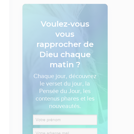
Voulez-vous
vous
rapprocher de
Dieu
chaque
matin ?
Chaque jour, découvrez
le verset du jour, la
Pensée du Jour, les
contenus phares et les
nouveautés.