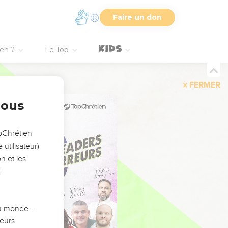
Faire un don
ien ?
Le Top
FERMER
nous
opChrétien
utilisateur)
n et les
:
 du monde…
eurs.