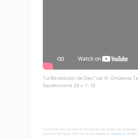
"La Bénédiction de Dieu" par N. Ompenda Text
Deutéronome 28 v. 1 - 13
TopChrétien est une plate-forme diffuseur de contenu de partenaires de
problème technique, merci de nous le signaler en
cliquant sur ce lien
.