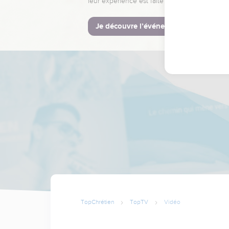
leur expérience est faite pour vous.
Je découvre l’événement
TopChrétien
TopTV
Vidéo