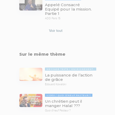
Appelé Consacré
112:15
Equipé pour la mission.
Partie 1
ADD Paris 15
Voir tout
Sur le même thème
MESSAGE TEXTE
ENSEIGNEMENTS BIBLIQUES
La puissance de l’action
de grâce
Edouard Kowalski
VIDÉO
QUOI D'NEUF PASTEUR ?
Un chrétien peut il
17:21
manger Halal ???
Quoi d'neuf Pasteur ?