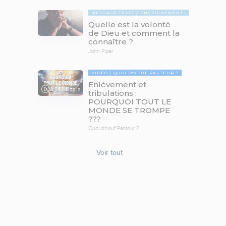
MESSAGE TEXTE
ENSEIGNEMENTS BIBLIQUES
Quelle est la volonté
de Dieu et comment la
connaître ?
John Piper
VIDÉO
QUOI D'NEUF PASTEUR ?
Enlèvement et
78:19
tribulations :
POURQUOI TOUT LE
MONDE SE TROMPE
???
Quoi d'neuf Pasteur ?
Voir tout