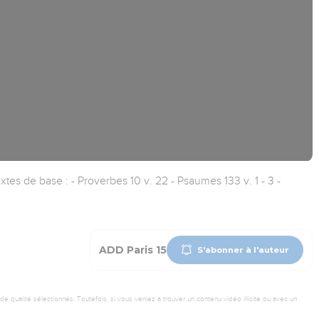
es de base : - Proverbes 10 v. 22 - Psaumes 133 v. 1 - 3 -
ADD Paris 15
S'abonner à l'auteur
 qualité sélectionnés. Toutefois, si vous veniez à trouver un contenu vidéo illicite ou avec un