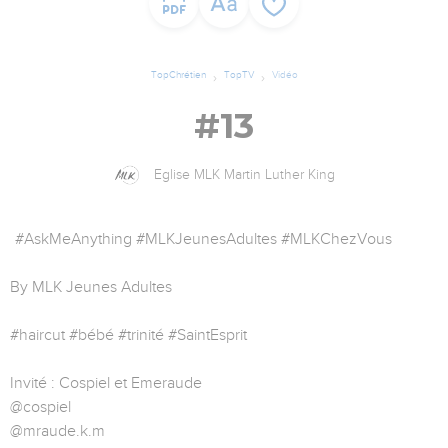
TopChrétien
TopTV
Vidéo
#13
Eglise MLK Martin Luther King
#AskMeAnything #MLKJeunesAdultes #MLKChezVous
By MLK Jeunes Adultes
#haircut #bébé #trinité #SaintEsprit
Invité : Cospiel et Emeraude
@cospiel
@mraude.k.m