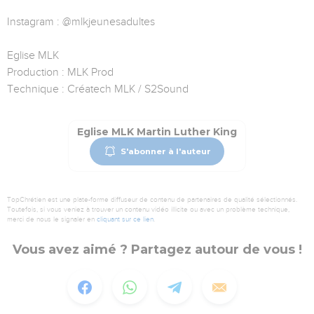
Instagram : @mlkjeunesadultes
Eglise MLK
Production : MLK Prod
Technique : Créatech MLK / S2Sound
Eglise MLK Martin Luther King
S'abonner à l'auteur
TopChrétien est une plate-forme diffuseur de contenu de partenaires de qualité sélectionnés.
Toutefois, si vous veniez à trouver un contenu vidéo illicite ou avec un problème technique,
merci de nous le signaler en
cliquant sur ce lien
.
Vous avez aimé ? Partagez autour de vous !