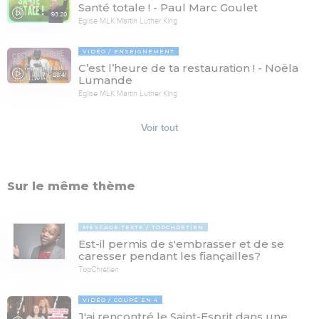
Santé totale ! - Paul Marc Goulet
93:20
Eglise MLK Martin Luther King
VIDÉO
ENSEIGNEMENT
C’est l’heure de ta restauration ! - Noëla
88:41
Lumande
Eglise MLK Martin Luther King
Voir tout
Sur le même thème
MESSAGE TEXTE
TOPCHRÉTIEN
Est-il permis de s'embrasser et de se
caresser pendant les fiançailles?
TopChrétien
VIDÉO
COUPÉ EN 4
J'ai rencontré le Saint-Esprit dans une