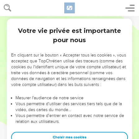
Votre vie privée est importante
pour nous
NE MANQUEZ PAS L’ÉVÉNEMENT
En cliquant sur le bouton « Accepter tous les cookies », vous
DE L’ANNÉE !
acceptez que TopChrétien utilise des traceurs (comme des
cookies ou l'identifiant unique de votre compte utilisateur) et
ET SI LEURS ERREURS POUVAIENT VOUS ÉVITER LES
traite vos données à caractère personnel (comme vos
VOTRES ?
données de navigation et les informations renseignées dans
votre compte utilisateur) dans les buts suivants :
On admire souvent les leaders pour leurs réussites, leur impact,
leur foi ou leur vision. Mais on voit moins les doutes, les erreurs
Mesurer l'audience de notre service
Vous permettre d'utiliser des services tiers tels que de la
et les saisons difficiles qu'ils ont traversés, alors même que ce
vidéo, des cartes du monde…
sont elles qui les ont façonnés.
Vous permettre d'entrer en contact avec notre service de
relation aux utilisateurs.
Dans cette conférence, leaders, entrepreneurs, et responsables
reviennent sur les erreurs marquantes de leur parcours et les
clés pour avancer avec plus de sagesse afin que leurs erreurs
Choisir mes cookies