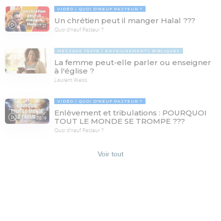
VIDÉO
QUOI D'NEUF PASTEUR ?
Un chrétien peut il manger Halal ???
17:21
Quoi d'neuf Pasteur ?
MESSAGE TEXTE
ENSEIGNEMENTS BIBLIQUES
La femme peut-elle parler ou enseigner
à l'église ?
Laurent Weiss
VIDÉO
QUOI D'NEUF PASTEUR ?
Enlèvement et tribulations : POURQUOI
78:19
TOUT LE MONDE SE TROMPE ???
Quoi d'neuf Pasteur ?
Voir tout