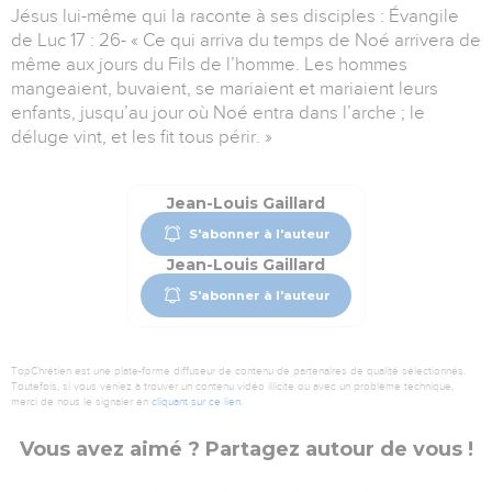
Jésus lui-même qui la raconte à ses disciples : Évangile
de Luc 17 : 26- « Ce qui arriva du temps de Noé arrivera de
même aux jours du Fils de l’homme. Les hommes
mangeaient, buvaient, se mariaient et mariaient leurs
enfants, jusqu’au jour où Noé entra dans l’arche ; le
déluge vint, et les fit tous périr. »
Jean-Louis Gaillard
S'abonner à l'auteur
Jean-Louis Gaillard
S'abonner à l'auteur
TopChrétien est une plate-forme diffuseur de contenu de partenaires de qualité sélectionnés.
Toutefois, si vous veniez à trouver un contenu vidéo illicite ou avec un problème technique,
merci de nous le signaler en
cliquant sur ce lien
.
Vous avez aimé ? Partagez autour de vous !