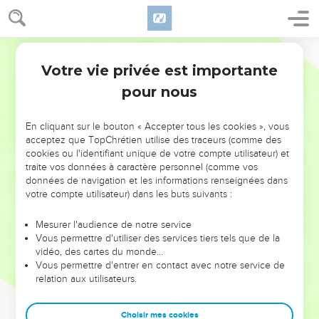
Votre vie privée est importante
pour nous
NE MANQUEZ PAS L’ÉVÉNEMENT
En cliquant sur le bouton « Accepter tous les cookies », vous
DE L’ANNÉE !
acceptez que TopChrétien utilise des traceurs (comme des
cookies ou l'identifiant unique de votre compte utilisateur) et
ET SI LEURS ERREURS POUVAIENT VOUS ÉVITER LES
traite vos données à caractère personnel (comme vos
VOTRES ?
données de navigation et les informations renseignées dans
votre compte utilisateur) dans les buts suivants :
On admire souvent les leaders pour leurs réussites, leur impact,
leur foi ou leur vision. Mais on voit moins les doutes, les erreurs
Mesurer l'audience de notre service
Vous permettre d'utiliser des services tiers tels que de la
et les saisons difficiles qu'ils ont traversés, alors même que ce
vidéo, des cartes du monde…
sont elles qui les ont façonnés.
Vous permettre d'entrer en contact avec notre service de
relation aux utilisateurs.
Dans cette conférence, leaders, entrepreneurs, et responsables
reviennent sur les erreurs marquantes de leur parcours et les
clés pour avancer avec plus de sagesse afin que leurs erreurs
Choisir mes cookies