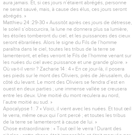
aura jamais. Et, si ces jours n’étaient abrégés, personne
ne serait sauvé, mais, à cause des élus, ces jours seront
abrégés. »
Matthieu 24 :29-30 « Aussitôt après ces jours de détresse,
le soleil s’obscurcira, la lune ne donnera plus sa lumière,
les étoiles tomberont du ciel, et les puissances des cieux
seront ébranlées. Alors le signe du Fils de l’homme
paraîtra dans le ciel, toutes les tribus de la terre se
lamenteront, et elles verront le Fils de l’homme venant sur
les nuées du ciel avec puissance et une grande gloire. »
Où va-t-il venir ? Zacharie 14 : 4 « En ce jour-là, il posera
ses pieds sur le mont des Oliviers, près de Jérusalem, du
côté du levant. Le mont des Oliviers se fendra d’est en
ouest en deux parties ; une immense vallée se creusera
entre les deux. Une moitié du mont reculera au nord,
l’autre moitié au sud. »
Apocalypse 1 : 7 « Voici, il vient avec les nuées. Et tout œil
le verra, même ceux qui l’ont percé ; et toutes les tribus
de la terre se lamenteront à cause de lui. »
Chose extraordinaire : « Tout œil le verra ! Durant des