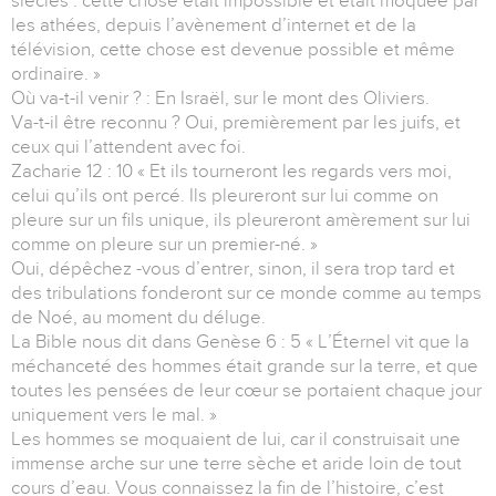
siècles : cette chose était impossible et était moquée par
les athées, depuis l’avènement d’internet et de la
télévision, cette chose est devenue possible et même
ordinaire. »
Où va-t-il venir ? : En Israël, sur le mont des Oliviers.
Va-t-il être reconnu ? Oui, premièrement par les juifs, et
ceux qui l’attendent avec foi.
Zacharie 12 : 10 « Et ils tourneront les regards vers moi,
celui qu’ils ont percé. Ils pleureront sur lui comme on
pleure sur un fils unique, ils pleureront amèrement sur lui
comme on pleure sur un premier-né. »
Oui, dépêchez -vous d’entrer, sinon, il sera trop tard et
des tribulations fonderont sur ce monde comme au temps
de Noé, au moment du déluge.
La Bible nous dit dans Genèse 6 : 5 « L’Éternel vit que la
méchanceté des hommes était grande sur la terre, et que
toutes les pensées de leur cœur se portaient chaque jour
uniquement vers le mal. »
Les hommes se moquaient de lui, car il construisait une
immense arche sur une terre sèche et aride loin de tout
cours d’eau. Vous connaissez la fin de l’histoire, c’est