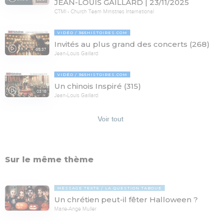
JEAN-LOUIS GAILLARD | 23/11/2025
CTMI - Church Team Ministries International
VIDÉO
365HISTOIRES.COM
Invités au plus grand des concerts (268)
05:37
Jean-Louis Gaillard
VIDÉO
365HISTOIRES.COM
Un chinois Inspiré (315)
03:16
Jean-Louis Gaillard
Voir tout
Sur le même thème
MESSAGE TEXTE
LA QUESTION TABOUE
Un chrétien peut-il fêter Halloween ?
Marie-Ange Muller