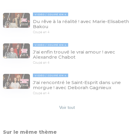
VIDÉO
COUPÉ EN 4
Du rêve à la réalité ! avec Marie-Elisabeth
23:02
Bakou
Coupé en 4
VIDÉO
COUPÉ EN 4
J'ai enfin trouvé le vrai amour ! avec
26:14
Alexandre Chabot
Coupé en 4
VIDÉO
COUPÉ EN 4
J'ai rencontré le Saint-Esprit dans une
29:46
morgue ! avec Deborah Gagnieux
Coupé en 4
Voir tout
Sur le même thème