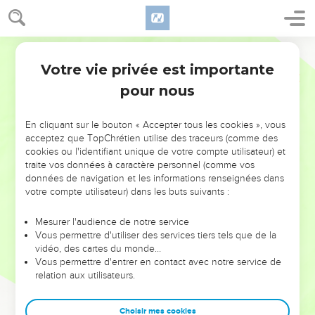
Votre vie privée est importante
pour nous
NE MANQUEZ PAS L’ÉVÉNEMENT
En cliquant sur le bouton « Accepter tous les cookies », vous
DE L’ANNÉE !
acceptez que TopChrétien utilise des traceurs (comme des
cookies ou l'identifiant unique de votre compte utilisateur) et
ET SI LEURS ERREURS POUVAIENT VOUS ÉVITER LES
traite vos données à caractère personnel (comme vos
VOTRES ?
données de navigation et les informations renseignées dans
votre compte utilisateur) dans les buts suivants :
On admire souvent les leaders pour leurs réussites, leur impact,
leur foi ou leur vision. Mais on voit moins les doutes, les erreurs
Mesurer l'audience de notre service
Vous permettre d'utiliser des services tiers tels que de la
et les saisons difficiles qu'ils ont traversés, alors même que ce
vidéo, des cartes du monde…
sont elles qui les ont façonnés.
Vous permettre d'entrer en contact avec notre service de
relation aux utilisateurs.
Dans cette conférence, leaders, entrepreneurs, et responsables
reviennent sur les erreurs marquantes de leur parcours et les
clés pour avancer avec plus de sagesse afin que leurs erreurs
Choisir mes cookies