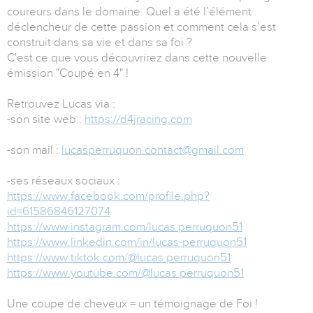
coureurs dans le domaine. Quel a été l’élément
déclencheur de cette passion et comment cela s’est
construit dans sa vie et dans sa foi ?
C'est ce que vous découvrirez dans cette nouvelle
émission "Coupé en 4" !
Retrouvez Lucas via :
-son site web :
https://d4jracing.com
-son mail :
lucasperruquon.contact@gmail.com
-ses réseaux sociaux :
https://www.facebook.com/profile.php?
id=61586846127074
https://www.instagram.com/lucas.perruquon51
https://www.linkedin.com/in/lucas-perruquon51
https://www.tiktok.com/@lucas.perruquon51
https://www.youtube.com/@lucas.perruquon51
Une coupe de cheveux = un témoignage de Foi !