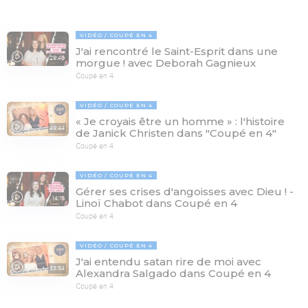
VIDÉO
COUPÉ EN 4
J'ai rencontré le Saint-Esprit dans une
29:46
morgue ! avec Deborah Gagnieux
Coupé en 4
VIDÉO
COUPÉ EN 4
« Je croyais être un homme » : l'histoire
49:44
de Janick Christen dans "Coupé en 4"
Coupé en 4
VIDÉO
COUPÉ EN 4
Gérer ses crises d'angoisses avec Dieu ! -
14:16
Linoï Chabot dans Coupé en 4
Coupé en 4
VIDÉO
COUPÉ EN 4
J'ai entendu satan rire de moi avec
33:54
Alexandra Salgado dans Coupé en 4
Coupé en 4