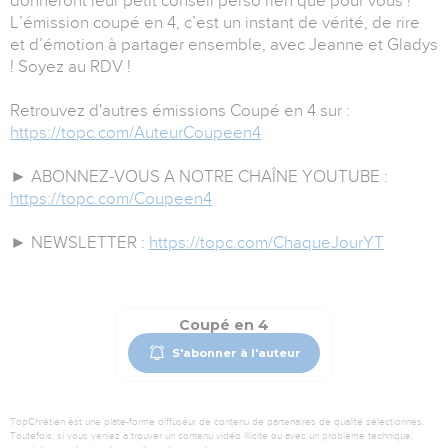
donneront leur petit conseil perso rien que pour vous !
L’émission coupé en 4, c’est un instant de vérité, de rire
et d’émotion à partager ensemble, avec Jeanne et Gladys
! Soyez au RDV !
Retrouvez d'autres émissions Coupé en 4 sur :
https://topc.com/AuteurCoupeen4
► ABONNEZ-VOUS A NOTRE CHAÎNE YOUTUBE :
https://topc.com/Coupeen4
► NEWSLETTER :
https://topc.com/ChaqueJourYT
Coupé en 4
S'abonner à l'auteur
TopChrétien est une plate-forme diffuseur de contenu de partenaires de qualité sélectionnés.
Toutefois, si vous veniez à trouver un contenu vidéo illicite ou avec un problème technique,