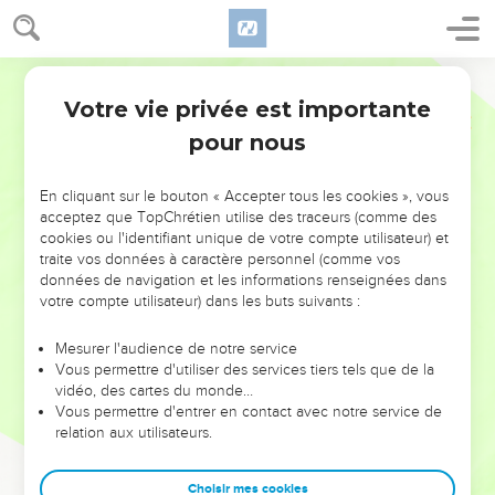
Votre vie privée est importante
pour nous
NE MANQUEZ PAS L’ÉVÉNEMENT
En cliquant sur le bouton « Accepter tous les cookies », vous
DE L’ANNÉE !
acceptez que TopChrétien utilise des traceurs (comme des
cookies ou l'identifiant unique de votre compte utilisateur) et
ET SI LEURS ERREURS POUVAIENT VOUS ÉVITER LES
traite vos données à caractère personnel (comme vos
VOTRES ?
données de navigation et les informations renseignées dans
votre compte utilisateur) dans les buts suivants :
On admire souvent les leaders pour leurs réussites, leur impact,
leur foi ou leur vision. Mais on voit moins les doutes, les erreurs
Mesurer l'audience de notre service
Vous permettre d'utiliser des services tiers tels que de la
et les saisons difficiles qu'ils ont traversés, alors même que ce
vidéo, des cartes du monde…
sont elles qui les ont façonnés.
Vous permettre d'entrer en contact avec notre service de
relation aux utilisateurs.
Dans cette conférence, leaders, entrepreneurs, et responsables
reviennent sur les erreurs marquantes de leur parcours et les
clés pour avancer avec plus de sagesse afin que leurs erreurs
Choisir mes cookies