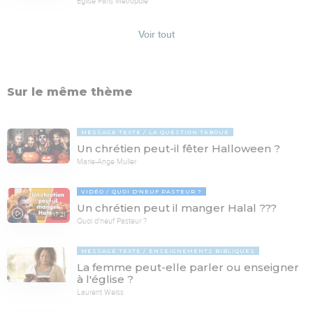
Église Paris Métropole
Voir tout
Sur le même thème
MESSAGE TEXTE
LA QUESTION TABOUE
Un chrétien peut-il fêter Halloween ?
Marie-Ange Muller
VIDÉO
QUOI D'NEUF PASTEUR ?
Un chrétien peut il manger Halal ???
17:21
Quoi d'neuf Pasteur ?
MESSAGE TEXTE
ENSEIGNEMENTS BIBLIQUES
La femme peut-elle parler ou enseigner
à l'église ?
Laurent Weiss