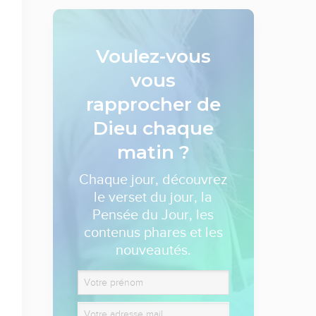
Voulez-vous
vous
rapprocher de
Dieu
chaque
matin ?
Chaque jour, découvrez
le verset du jour, la
Pensée du Jour, les
contenus phares et les
nouveautés.