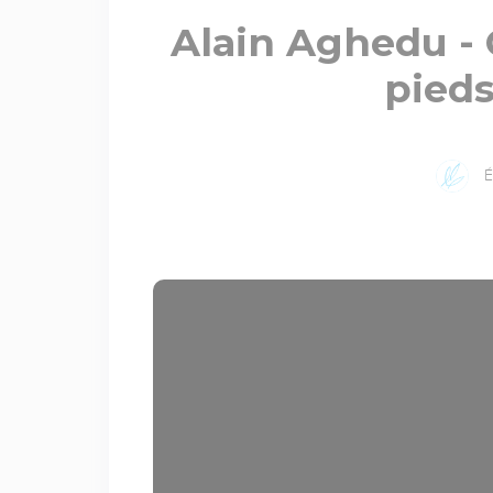
Alain Aghedu - 
pieds
É