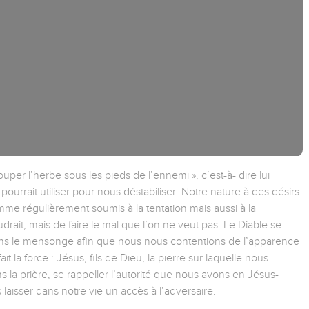
er l’herbe sous les pieds de l’ennemi », c’est-à- dire lui
 pourrait utiliser pour nous déstabiliser. Notre nature à des désirs
omme régulièrement soumis à la tentation mais aussi à la
drait, mais de faire le mal que l’on ne veut pas. Le Diable se
 dans le mensonge afin que nous nous contentions de l’apparence
t la force : Jésus, fils de Dieu, la pierre sur laquelle nous
la prière, se rappeller l’autorité que nous avons en Jésus-
laisser dans notre vie un accès à l’adversaire.