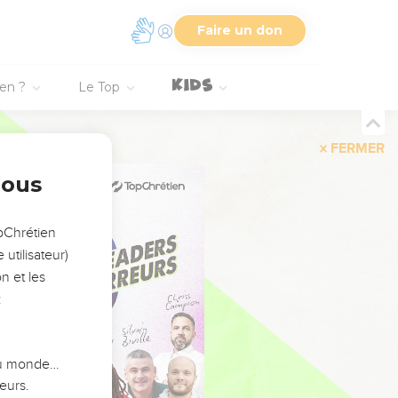
Faire un don
ien ?
Le Top
FERMER
nous
opChrétien
utilisateur)
n et les
:
 du monde…
eurs.