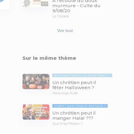
À l'écoute du doux
83:31
murmure - Culte du
9/08/20
La Citadelle
Voir tout
Sur le même thème
MESSAGE TEXTE
LA QUESTION TABOUE
Un chrétien peut-il
fêter Halloween ?
Marie-Ange Muller
VIDÉO
QUOI D'NEUF PASTEUR ?
Un chrétien peut il
17:21
manger Halal ???
Quoi d'neuf Pasteur ?