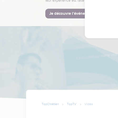
leur expérience est faite pour vous.
Je découvre l’événement
TopChrétien
TopTV
Vidéo