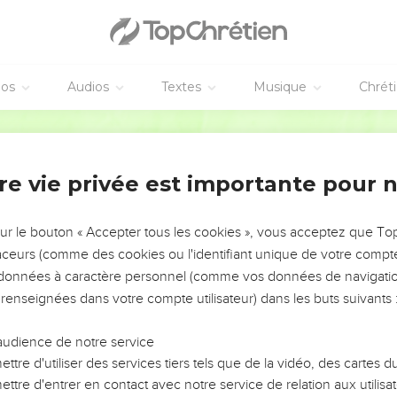
éos
Audios
Textes
Musique
Chrét
re vie privée est importante pour 
NEMENT DE L’ANNÉE !
ÉVITER LES VOTRES ?
sur le bouton « Accepter tous les cookies », vous acceptez que T
traceurs (comme des cookies ou l'identifiant unique de votre compte 
tes, leur impact, leur foi ou leur vision. Mais on voit
s données à caractère personnel (comme vos données de navigatio
fficiles qu'ils ont traversés, alors même que ce sont
 renseignées dans votre compte utilisateur) dans les buts suivants 
audience de notre service
s, et responsables reviennent sur les erreurs
 avancer avec plus de sagesse afin que leurs erreurs
ttre d'utiliser des services tiers tels que de la vidéo, des cartes
un ministère, une équipe, un groupe ou une famille,
ttre d'entrer en contact avec notre service de relation aux utilisat