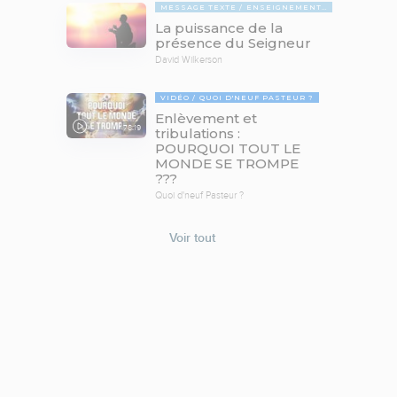
MESSAGE TEXTE
ENSEIGNEMENTS BIBLIQUES
La puissance de la
présence du Seigneur
David Wilkerson
VIDÉO
QUOI D'NEUF PASTEUR ?
Enlèvement et
78:19
tribulations :
POURQUOI TOUT LE
MONDE SE TROMPE
???
Quoi d'neuf Pasteur ?
Voir tout