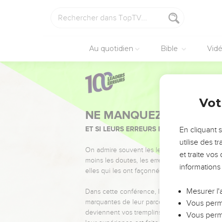
Au quotidien
Bible
Vid
Vot
NE MANQUEZ PAS L’ÉVÉ
ET SI LEURS ERREURS POUVAIENT VOUS 
En cliquant 
utilise des 
On admire souvent les leaders pour leurs réussi
et traite vo
moins les doutes, les erreurs et les saisons di
informations
elles qui les ont façonnés.
Mesurer l'
Dans cette conférence, leaders, entrepreneur
marquantes de leur parcours et les clés pour
Vous perme
deviennent vos tremplins. Que vous guidiez 
Vous perme