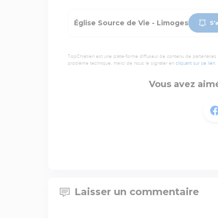
Église Source de Vie - Limoges
S'
TopChrétien est une plate-forme diffuseur de contenu de partenaires de
problème technique, merci de nous le signaler en
cliquant sur ce lien
.
Vous avez aimé
Laisser un commentaire