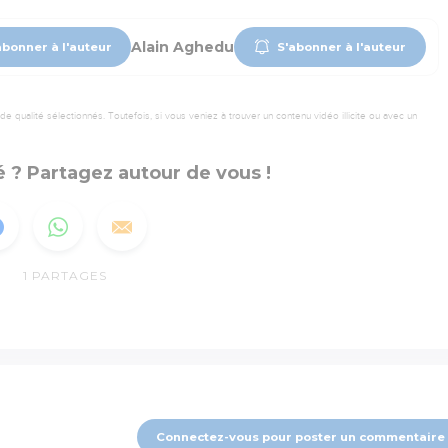
Alain Aghedu
abonner à l'auteur
S'abonner à l'auteur
 qualité sélectionnés. Toutefois, si vous veniez à trouver un contenu vidéo illicite ou avec un
 ? Partagez autour de vous !
1
PARTAGES
Connectez-vous pour poster un commentaire