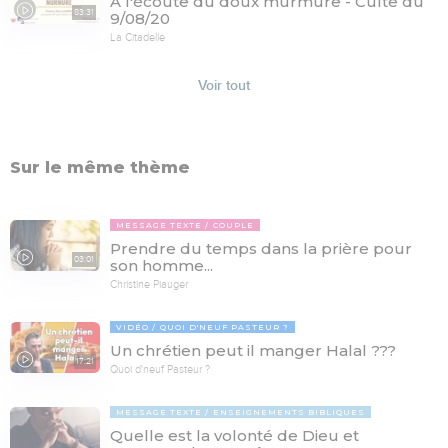
À l'écoute du doux murmure - Culte du
83:31
9/08/20
La Citadelle
Voir tout
Sur le même thème
MESSAGE TEXTE
COUPLE
Prendre du temps dans la prière pour
03:01
son homme...
Christine Piauger
VIDÉO
QUOI D'NEUF PASTEUR ?
Un chrétien peut il manger Halal ???
17:21
Quoi d'neuf Pasteur ?
MESSAGE TEXTE
ENSEIGNEMENTS BIBLIQUES
Quelle est la volonté de Dieu et