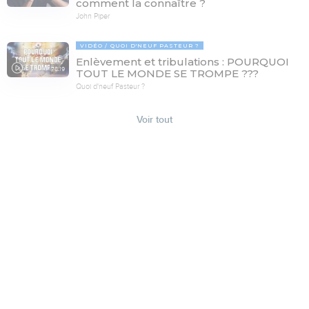
comment la connaître ?
John Piper
VIDÉO
QUOI D'NEUF PASTEUR ?
Enlèvement et tribulations : POURQUOI
78:19
TOUT LE MONDE SE TROMPE ???
Quoi d'neuf Pasteur ?
Voir tout