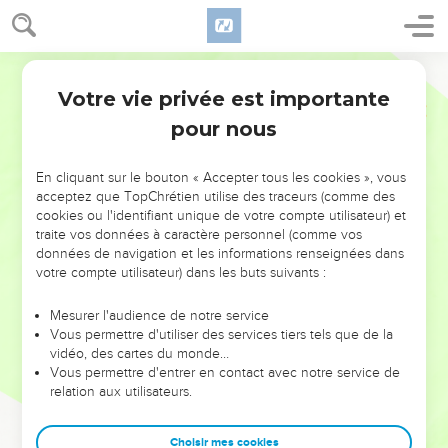
Votre vie privée est importante
pour nous
NE MANQUEZ PAS L’ÉVÉNEMENT
En cliquant sur le bouton « Accepter tous les cookies », vous
DE L’ANNÉE !
acceptez que TopChrétien utilise des traceurs (comme des
cookies ou l'identifiant unique de votre compte utilisateur) et
ET SI LEURS ERREURS POUVAIENT VOUS ÉVITER LES
traite vos données à caractère personnel (comme vos
VOTRES ?
données de navigation et les informations renseignées dans
votre compte utilisateur) dans les buts suivants :
On admire souvent les leaders pour leurs réussites, leur impact,
leur foi ou leur vision. Mais on voit moins les doutes, les erreurs
Mesurer l'audience de notre service
Vous permettre d'utiliser des services tiers tels que de la
et les saisons difficiles qu'ils ont traversés, alors même que ce
vidéo, des cartes du monde…
sont elles qui les ont façonnés.
Vous permettre d'entrer en contact avec notre service de
relation aux utilisateurs.
Dans cette conférence, leaders, entrepreneurs, et responsables
reviennent sur les erreurs marquantes de leur parcours et les
clés pour avancer avec plus de sagesse afin que leurs erreurs
Choisir mes cookies