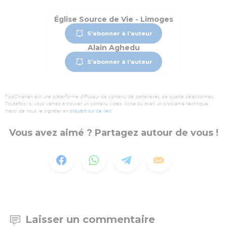
Église Source de Vie - Limoges
S'abonner à l'auteur
Alain Aghedu
S'abonner à l'auteur
TopChrétien est une plate-forme diffuseur de contenu de partenaires de qualité sélectionnés.
Toutefois, si vous veniez à trouver un contenu vidéo illicite ou avec un problème technique,
merci de nous le signaler en
cliquant sur ce lien
.
Vous avez aimé ? Partagez autour de vous !
Laisser un commentaire