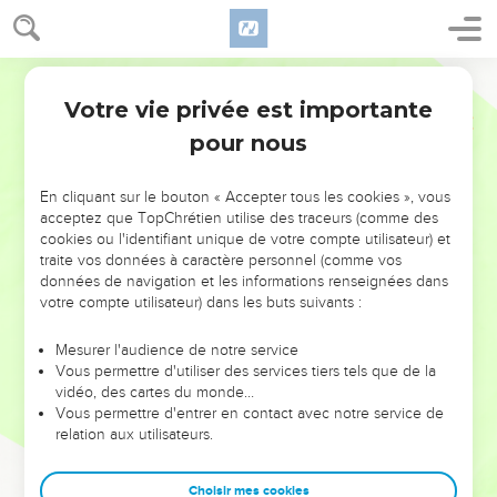
Votre vie privée est importante
pour nous
NE MANQUEZ PAS L’ÉVÉNEMENT
En cliquant sur le bouton « Accepter tous les cookies », vous
DE L’ANNÉE !
acceptez que TopChrétien utilise des traceurs (comme des
cookies ou l'identifiant unique de votre compte utilisateur) et
ET SI LEURS ERREURS POUVAIENT VOUS ÉVITER LES
traite vos données à caractère personnel (comme vos
VOTRES ?
données de navigation et les informations renseignées dans
votre compte utilisateur) dans les buts suivants :
On admire souvent les leaders pour leurs réussites, leur impact,
leur foi ou leur vision. Mais on voit moins les doutes, les erreurs
Mesurer l'audience de notre service
Vous permettre d'utiliser des services tiers tels que de la
et les saisons difficiles qu'ils ont traversés, alors même que ce
vidéo, des cartes du monde…
sont elles qui les ont façonnés.
Vous permettre d'entrer en contact avec notre service de
relation aux utilisateurs.
Dans cette conférence, leaders, entrepreneurs, et responsables
reviennent sur les erreurs marquantes de leur parcours et les
clés pour avancer avec plus de sagesse afin que leurs erreurs
Choisir mes cookies