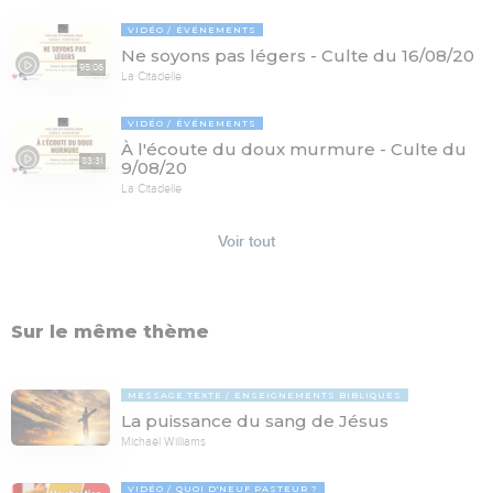
VIDÉO
ÉVÉNEMENTS
Ne soyons pas légers - Culte du 16/08/20
95:06
La Citadelle
VIDÉO
ÉVÉNEMENTS
À l'écoute du doux murmure - Culte du
83:31
9/08/20
La Citadelle
Voir tout
Sur le même thème
MESSAGE TEXTE
ENSEIGNEMENTS BIBLIQUES
La puissance du sang de Jésus
Michaël Williams
VIDÉO
QUOI D'NEUF PASTEUR ?