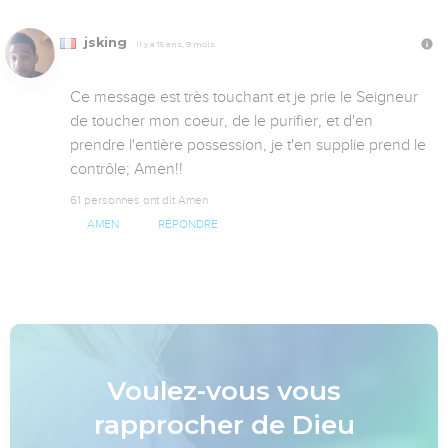
jsking
Il y a 15 ans, 9 mois
Ce message est très touchant et je prie le Seigneur 
de toucher mon coeur, de le purifier, et d'en 
prendre l'entière possession, je t'en supplie prend le 
contrôle; Amen!!
61 personnes ont dit Amen
AMEN
RÉPONDRE
Voulez-vous vous
rapprocher de Dieu