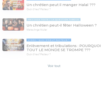
Un chrétien peut il manger Halal ???
17:21
Quoi d'neuf Pasteur ?
MESSAGE TEXTE
LA QUESTION TABOUE
Un chrétien peut-il fêter Halloween ?
Marie-Ange Muller
VIDÉO
QUOI D'NEUF PASTEUR ?
Enlèvement et tribulations : POURQUOI
78:19
TOUT LE MONDE SE TROMPE ???
Quoi d'neuf Pasteur ?
Voir tout