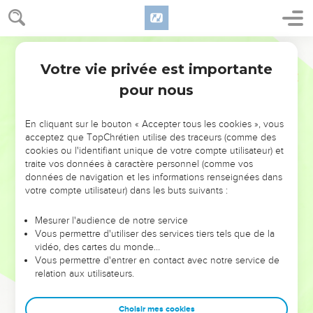
Votre vie privée est importante
pour nous
NE MANQUEZ PAS L’ÉVÉNEMENT
En cliquant sur le bouton « Accepter tous les cookies », vous
DE L’ANNÉE !
acceptez que TopChrétien utilise des traceurs (comme des
cookies ou l'identifiant unique de votre compte utilisateur) et
ET SI LEURS ERREURS POUVAIENT VOUS ÉVITER LES
traite vos données à caractère personnel (comme vos
VOTRES ?
données de navigation et les informations renseignées dans
votre compte utilisateur) dans les buts suivants :
On admire souvent les leaders pour leurs réussites, leur impact,
leur foi ou leur vision. Mais on voit moins les doutes, les erreurs
Mesurer l'audience de notre service
Vous permettre d'utiliser des services tiers tels que de la
et les saisons difficiles qu'ils ont traversés, alors même que ce
vidéo, des cartes du monde…
sont elles qui les ont façonnés.
Vous permettre d'entrer en contact avec notre service de
relation aux utilisateurs.
Dans cette conférence, leaders, entrepreneurs, et responsables
reviennent sur les erreurs marquantes de leur parcours et les
clés pour avancer avec plus de sagesse afin que leurs erreurs
Choisir mes cookies