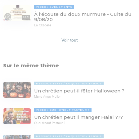
VIDÉO
ÉVÉNEMENTS
À l'écoute du doux murmure - Culte du
83:31
9/08/20
La Citadelle
Voir tout
Sur le même thème
MESSAGE TEXTE
LA QUESTION TABOUE
Un chrétien peut-il fêter Halloween ?
Marie-Ange Muller
VIDÉO
QUOI D'NEUF PASTEUR ?
Un chrétien peut il manger Halal ???
17:21
Quoi d'neuf Pasteur ?
MESSAGE TEXTE
LA QUESTION TABOUE