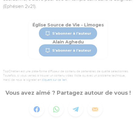
(Ephésien 2v21).
Église Source de Vie - Limoges
S'abonner à l'auteur
Alain Aghedu
S'abonner à l'auteur
TopChrétien est une plate-forme diffuseur de contenu de partenaires de qualité sélectionnés.
Toutefois, si vous veniez à trouver un contenu vidéo illicite ou avec un problème technique,
merci de nous le signaler en
cliquant sur ce lien
.
Vous avez aimé ? Partagez autour de vous !