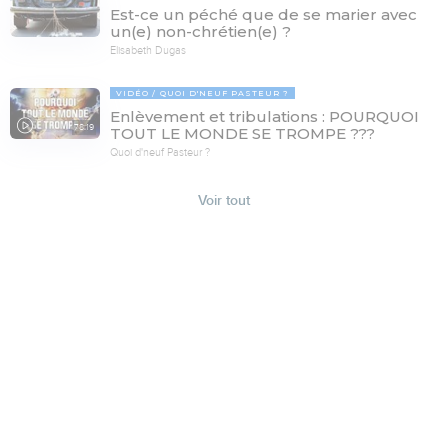
Est-ce un péché que de se marier avec
un(e) non-chrétien(e) ?
Elisabeth Dugas
VIDÉO
QUOI D'NEUF PASTEUR ?
Enlèvement et tribulations : POURQUOI
78:19
TOUT LE MONDE SE TROMPE ???
Quoi d'neuf Pasteur ?
Voir tout