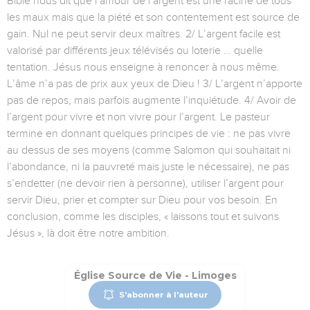
Bible nous dit que l’amour de l’argent est une racine de tous
les maux mais que la piété et son contentement est source de
gain. Nul ne peut servir deux maîtres. 2/ L’argent facile est
valorisé par différents jeux télévisés ou loterie … quelle
tentation. Jésus nous enseigne à renoncer à nous même.
L’âme n’a pas de prix aux yeux de Dieu ! 3/ L’argent n’apporte
pas de repos, mais parfois augmente l’inquiétude. 4/ Avoir de
l’argent pour vivre et non vivre pour l’argent. Le pasteur
termine en donnant quelques principes de vie : ne pas vivre
au dessus de ses moyens (comme Salomon qui souhaitait ni
l’abondance, ni la pauvreté mais juste le nécessaire), ne pas
s’endetter (ne devoir rien à personne), utiliser l’argent pour
servir Dieu, prier et compter sur Dieu pour vos besoin. En
conclusion, comme les disciples, « laissons tout et suivons
Jésus », là doit être notre ambition.
Église Source de Vie - Limoges
S'abonner à l'auteur