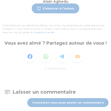
Alain Aghedu
S'abonner à l'auteur
TopChrétien est une plate-forme diffuseur de contenu de partenaires de qualité sélectionnés.
Toutefois, si vous veniez à trouver un contenu vidéo illicite ou avec un problème technique,
merci de nous le signaler en
cliquant sur ce lien
.
Vous avez aimé ? Partagez autour de vous !
9
PARTAGES
Laisser un commentaire
Connectez-vous pour poster un commentaire