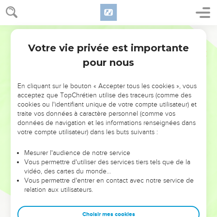
Votre vie privée est importante
pour nous
NE MANQUEZ PAS L’ÉVÉNEMENT
En cliquant sur le bouton « Accepter tous les cookies », vous
DE L’ANNÉE !
acceptez que TopChrétien utilise des traceurs (comme des
cookies ou l'identifiant unique de votre compte utilisateur) et
ET SI LEURS ERREURS POUVAIENT VOUS ÉVITER LES
traite vos données à caractère personnel (comme vos
VOTRES ?
données de navigation et les informations renseignées dans
votre compte utilisateur) dans les buts suivants :
On admire souvent les leaders pour leurs réussites, leur impact,
leur foi ou leur vision. Mais on voit moins les doutes, les erreurs
Mesurer l'audience de notre service
Vous permettre d'utiliser des services tiers tels que de la
et les saisons difficiles qu'ils ont traversés, alors même que ce
vidéo, des cartes du monde…
sont elles qui les ont façonnés.
Vous permettre d'entrer en contact avec notre service de
relation aux utilisateurs.
Dans cette conférence, leaders, entrepreneurs, et responsables
reviennent sur les erreurs marquantes de leur parcours et les
clés pour avancer avec plus de sagesse afin que leurs erreurs
Choisir mes cookies