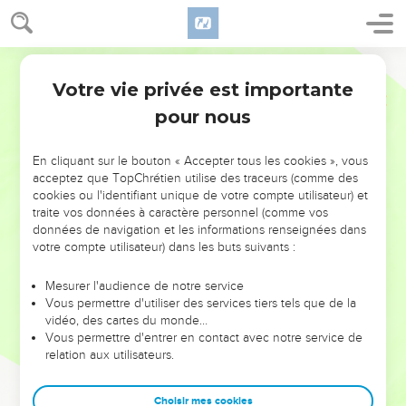
Votre vie privée est importante
pour nous
NE MANQUEZ PAS L’ÉVÉNEMENT
En cliquant sur le bouton « Accepter tous les cookies », vous
DE L’ANNÉE !
acceptez que TopChrétien utilise des traceurs (comme des
cookies ou l'identifiant unique de votre compte utilisateur) et
ET SI LEURS ERREURS POUVAIENT VOUS ÉVITER LES
traite vos données à caractère personnel (comme vos
VOTRES ?
données de navigation et les informations renseignées dans
votre compte utilisateur) dans les buts suivants :
On admire souvent les leaders pour leurs réussites, leur impact,
leur foi ou leur vision. Mais on voit moins les doutes, les erreurs
Mesurer l'audience de notre service
Vous permettre d'utiliser des services tiers tels que de la
et les saisons difficiles qu'ils ont traversés, alors même que ce
vidéo, des cartes du monde…
sont elles qui les ont façonnés.
Vous permettre d'entrer en contact avec notre service de
relation aux utilisateurs.
Dans cette conférence, leaders, entrepreneurs, et responsables
reviennent sur les erreurs marquantes de leur parcours et les
clés pour avancer avec plus de sagesse afin que leurs erreurs
Choisir mes cookies