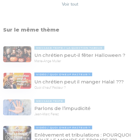
Voir tout
Sur le même thème
MESSAGE TEXTE
LA QUESTION TABOUE
Un chrétien peut-il fêter Halloween ?
Marie-Ange Muller
VIDÉO
QUOI D'NEUF PASTEUR ?
Un chrétien peut il manger Halal ???
17:21
Quoi d'neuf Pasteur ?
MESSAGE TEXTE
Parlons de l’impudicité
Jean-Marc Ferez
VIDÉO
QUOI D'NEUF PASTEUR ?
Enlèvement et tribulations : POURQUOI
78:19