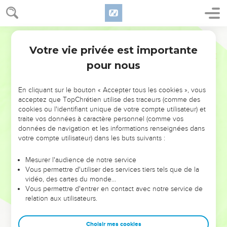
Votre vie privée est importante
pour nous
NE MANQUEZ PAS L’ÉVÉNEMENT
En cliquant sur le bouton « Accepter tous les cookies », vous
DE L’ANNÉE !
acceptez que TopChrétien utilise des traceurs (comme des
cookies ou l'identifiant unique de votre compte utilisateur) et
ET SI LEURS ERREURS POUVAIENT VOUS ÉVITER LES
traite vos données à caractère personnel (comme vos
VOTRES ?
données de navigation et les informations renseignées dans
votre compte utilisateur) dans les buts suivants :
On admire souvent les leaders pour leurs réussites, leur impact,
leur foi ou leur vision. Mais on voit moins les doutes, les erreurs
Mesurer l'audience de notre service
Vous permettre d'utiliser des services tiers tels que de la
et les saisons difficiles qu'ils ont traversés, alors même que ce
vidéo, des cartes du monde…
sont elles qui les ont façonnés.
Vous permettre d'entrer en contact avec notre service de
relation aux utilisateurs.
Dans cette conférence, leaders, entrepreneurs, et responsables
reviennent sur les erreurs marquantes de leur parcours et les
clés pour avancer avec plus de sagesse afin que leurs erreurs
Choisir mes cookies