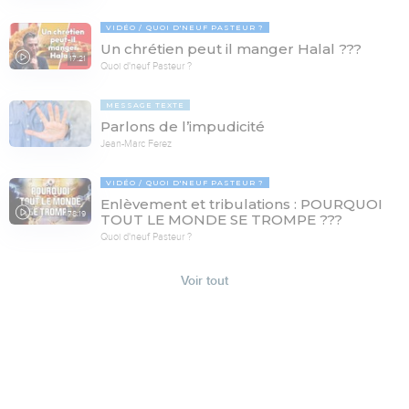
VIDÉO
QUOI D'NEUF PASTEUR ?
Un chrétien peut il manger Halal ???
17:21
Quoi d'neuf Pasteur ?
MESSAGE TEXTE
Parlons de l’impudicité
Jean-Marc Ferez
VIDÉO
QUOI D'NEUF PASTEUR ?
Enlèvement et tribulations : POURQUOI
78:19
TOUT LE MONDE SE TROMPE ???
Quoi d'neuf Pasteur ?
Voir tout