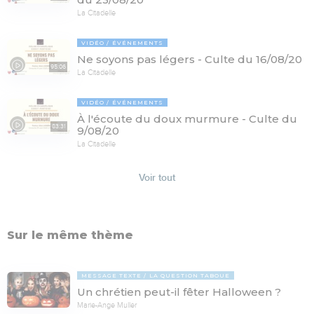
La Citadelle
VIDÉO
ÉVÉNEMENTS
Ne soyons pas légers - Culte du 16/08/20
95:06
La Citadelle
VIDÉO
ÉVÉNEMENTS
À l'écoute du doux murmure - Culte du
83:31
9/08/20
La Citadelle
Voir tout
Sur le même thème
MESSAGE TEXTE
LA QUESTION TABOUE
Un chrétien peut-il fêter Halloween ?
Marie-Ange Muller