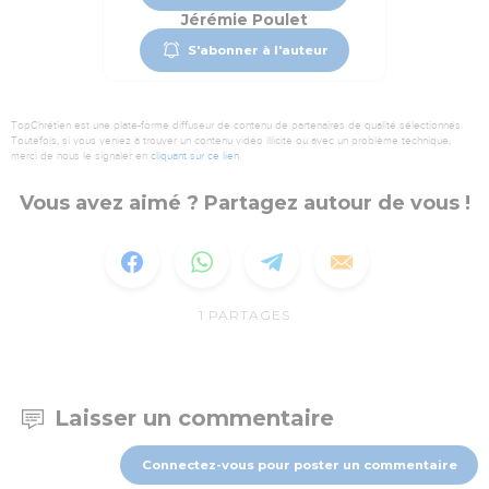
Jérémie Poulet
S'abonner à l'auteur
TopChrétien est une plate-forme diffuseur de contenu de partenaires de qualité sélectionnés.
Toutefois, si vous veniez à trouver un contenu vidéo illicite ou avec un problème technique,
merci de nous le signaler en
cliquant sur ce lien
.
Vous avez aimé ? Partagez autour de vous !
1
PARTAGES
Laisser un commentaire
Connectez-vous pour poster un commentaire