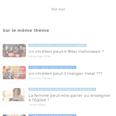
Voir tout
Sur le même thème
MESSAGE TEXTE
LA QUESTION TABOUE
Un chrétien peut-il fêter Halloween ?
Marie-Ange Muller
VIDÉO
QUOI D'NEUF PASTEUR ?
Un chrétien peut il manger Halal ???
17:21
Quoi d'neuf Pasteur ?
MESSAGE TEXTE
ENSEIGNEMENTS BIBLIQUES
La femme peut-elle parler ou enseigner
à l'église ?
Laurent Weiss
VIDÉO
QUOI D'NEUF PASTEUR ?