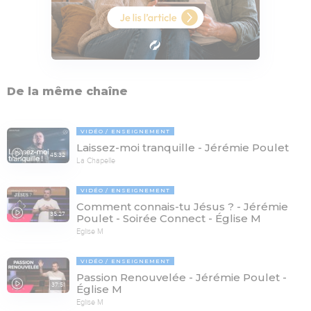
De la même chaîne
VIDÉO
ENSEIGNEMENT
Laissez-moi tranquille - Jérémie Poulet
45:32
La Chapelle
VIDÉO
ENSEIGNEMENT
Comment connais-tu Jésus ? - Jérémie
35:27
Poulet - Soirée Connect - Église M
Eglise M
VIDÉO
ENSEIGNEMENT
Passion Renouvelée - Jérémie Poulet -
37:51
Église M
Eglise M