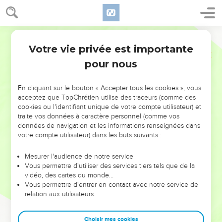
Votre vie privée est importante
pour nous
NE MANQUEZ PAS L’ÉVÉNEMENT
En cliquant sur le bouton « Accepter tous les cookies », vous
DE L’ANNÉE !
acceptez que TopChrétien utilise des traceurs (comme des
cookies ou l'identifiant unique de votre compte utilisateur) et
ET SI LEURS ERREURS POUVAIENT VOUS ÉVITER LES
traite vos données à caractère personnel (comme vos
VOTRES ?
données de navigation et les informations renseignées dans
votre compte utilisateur) dans les buts suivants :
On admire souvent les leaders pour leurs réussites, leur impact,
leur foi ou leur vision. Mais on voit moins les doutes, les erreurs
Mesurer l'audience de notre service
Vous permettre d'utiliser des services tiers tels que de la
et les saisons difficiles qu'ils ont traversés, alors même que ce
vidéo, des cartes du monde…
sont elles qui les ont façonnés.
Vous permettre d'entrer en contact avec notre service de
relation aux utilisateurs.
Dans cette conférence, leaders, entrepreneurs, et responsables
reviennent sur les erreurs marquantes de leur parcours et les
clés pour avancer avec plus de sagesse afin que leurs erreurs
Choisir mes cookies