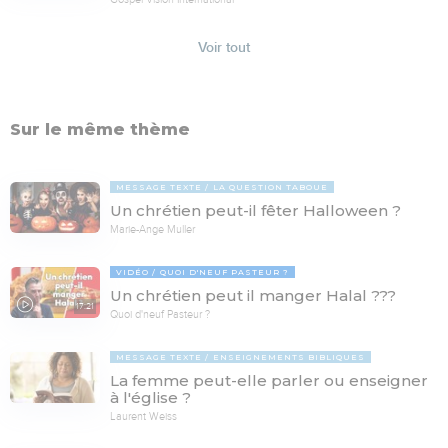
Voir tout
Sur le même thème
MESSAGE TEXTE
LA QUESTION TABOUE
Un chrétien peut-il fêter Halloween ?
Marie-Ange Muller
VIDÉO
QUOI D'NEUF PASTEUR ?
Un chrétien peut il manger Halal ???
17:21
Quoi d'neuf Pasteur ?
MESSAGE TEXTE
ENSEIGNEMENTS BIBLIQUES
La femme peut-elle parler ou enseigner
à l'église ?
Laurent Weiss