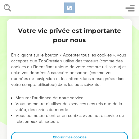
Votre vie privée est importante
pour nous
NE MANQUEZ PAS L’ÉVÉNEMENT
En cliquant sur le bouton « Accepter tous les cookies », vous
DE L’ANNÉE !
acceptez que TopChrétien utilise des traceurs (comme des
cookies ou l'identifiant unique de votre compte utilisateur) et
ET SI LEURS ERREURS POUVAIENT VOUS ÉVITER LES
traite vos données à caractère personnel (comme vos
VOTRES ?
données de navigation et les informations renseignées dans
votre compte utilisateur) dans les buts suivants :
On admire souvent les leaders pour leurs réussites, leur impact,
leur foi ou leur vision. Mais on voit moins les doutes, les erreurs
Mesurer l'audience de notre service
Vous permettre d'utiliser des services tiers tels que de la
et les saisons difficiles qu'ils ont traversés, alors même que ce
vidéo, des cartes du monde…
sont elles qui les ont façonnés.
Vous permettre d'entrer en contact avec notre service de
relation aux utilisateurs.
Dans cette conférence, leaders, entrepreneurs, et responsables
reviennent sur les erreurs marquantes de leur parcours et les
clés pour avancer avec plus de sagesse afin que leurs erreurs
Choisir mes cookies