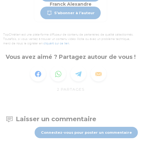
Franck Alexandre
S'abonner à l'auteur
TopChrétien est une plate-forme diffuseur de contenu de partenaires de qualité sélectionnés.
Toutefois, si vous veniez à trouver un contenu vidéo illicite ou avec un problème technique,
merci de nous le signaler en
cliquant sur ce lien
.
Vous avez aimé ? Partagez autour de vous !
2
PARTAGES
Laisser un commentaire
Connectez-vous pour poster un commentaire