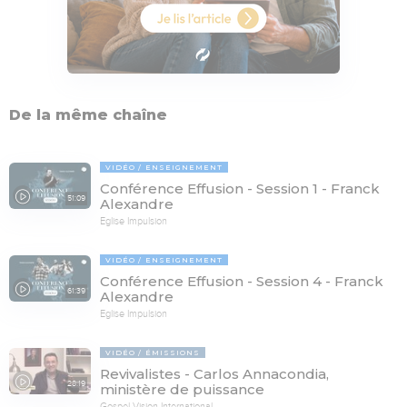
De la même chaîne
VIDÉO
ENSEIGNEMENT
Conférence Effusion - Session 1 - Franck
51:09
Alexandre
Eglise Impulsion
VIDÉO
ENSEIGNEMENT
Conférence Effusion - Session 4 - Franck
61:39
Alexandre
Eglise Impulsion
VIDÉO
ÉMISSIONS
Revivalistes - Carlos Annacondia,
28:19
ministère de puissance
Gospel Vision International