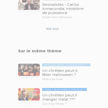
Revivalistes - Carlos
28:19
Annacondia, ministère
de puissance
Gospel Vision International
Voir tout
Sur le même thème
MESSAGE TEXTE
LA QUESTION TABOUE
Un chrétien peut-il
fêter Halloween ?
Marie-Ange Muller
VIDÉO
QUOI D'NEUF PASTEUR ?
Un chrétien peut il
17:21
manger Halal ???
Quoi d'neuf Pasteur ?