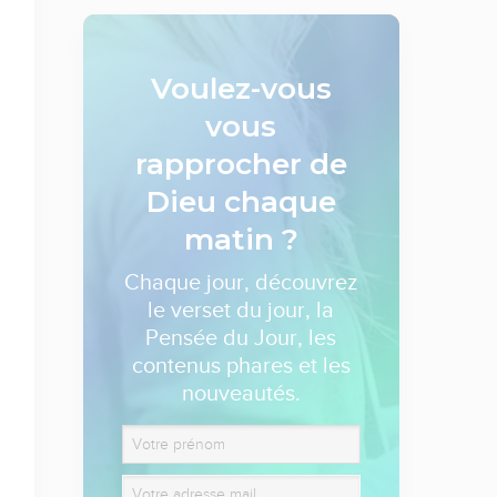
Voulez-vous
vous
rapprocher de
Dieu
chaque
matin ?
Chaque jour, découvrez
le verset du jour, la
Pensée du Jour, les
contenus phares et les
nouveautés.