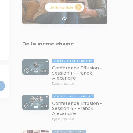
De la même chaîne
VIDÉO
ENSEIGNEMENT
Conférence Effusion -
51:09
Session 1 - Franck
Alexandre
Eglise Impulsion
VIDÉO
ENSEIGNEMENT
Conférence Effusion -
61:39
Session 4 - Franck
Alexandre
Eglise Impulsion
VIDÉO
ÉMISSIONS