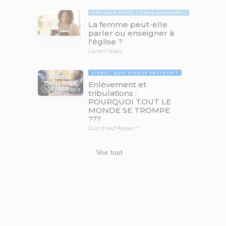
MESSAGE TEXTE
ENSEIGNEMENTS BIBLIQUES
La femme peut-elle
parler ou enseigner à
l'église ?
Laurent Weiss
VIDÉO
QUOI D'NEUF PASTEUR ?
Enlèvement et
78:19
tribulations :
POURQUOI TOUT LE
MONDE SE TROMPE
???
Quoi d'neuf Pasteur ?
Voir tout