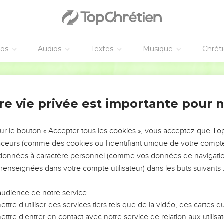
éos
Audios
Textes
Musique
Chrét
re vie privée est importante pour 
NEMENT DE L’ANNÉE !
ÉVITER LES VOTRES ?
sur le bouton « Accepter tous les cookies », vous acceptez que T
traceurs (comme des cookies ou l'identifiant unique de votre compte 
tes, leur impact, leur foi ou leur vision. Mais on voit
s données à caractère personnel (comme vos données de navigatio
fficiles qu'ils ont traversés, alors même que ce sont
 renseignées dans votre compte utilisateur) dans les buts suivants 
audience de notre service
s, et responsables reviennent sur les erreurs
 avancer avec plus de sagesse afin que leurs erreurs
ttre d'utiliser des services tiers tels que de la vidéo, des cartes
un ministère, une équipe, un groupe ou une famille,
ttre d'entrer en contact avec notre service de relation aux utilisat