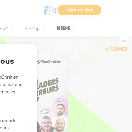
Faire un don
ien ?
Le Top
FERMER
nous
opChrétien
utilisateur)
n et les
:
 du monde…
eurs.