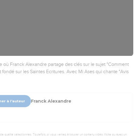
e où Franck Alexandre partage des clés sur le sujet "Comment
fondé sur les Saintes Ecritures. Avec Mi Ases qui chante "Avis
Franck Alexandre
er à l'auteur
 qualité sélectionnés. Toutefois, si vous veniez à trouver un contenu vidéo illicite ou avec un