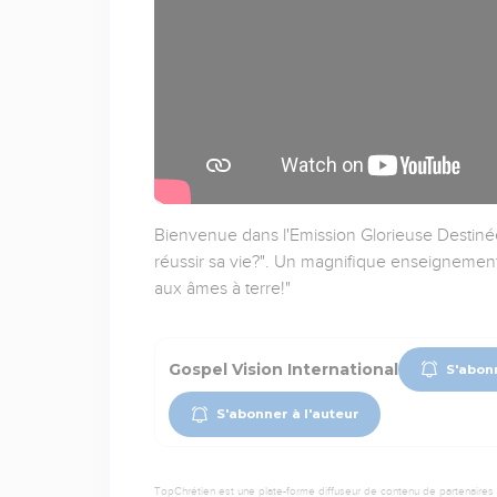
Bienvenue dans l'Emission Glorieuse Destiné
réussir sa vie?". Un magnifique enseignement 
aux âmes à terre!"
Gospel Vision International
S'abonn
S'abonner à l'auteur
TopChrétien est une plate-forme diffuseur de contenu de partenaires de