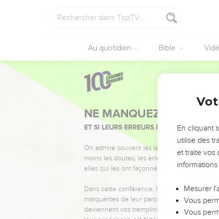
Au quotidien
Bible
Vid
Vot
NE MANQUEZ PAS L’ÉVÉ
ET SI LEURS ERREURS POUVAIENT VOUS 
En cliquant 
utilise des 
On admire souvent les leaders pour leurs réussi
et traite vo
moins les doutes, les erreurs et les saisons di
informations
elles qui les ont façonnés.
Mesurer l'
Dans cette conférence, leaders, entrepreneur
marquantes de leur parcours et les clés pour
Vous perme
deviennent vos tremplins. Que vous guidiez 
Vous perme