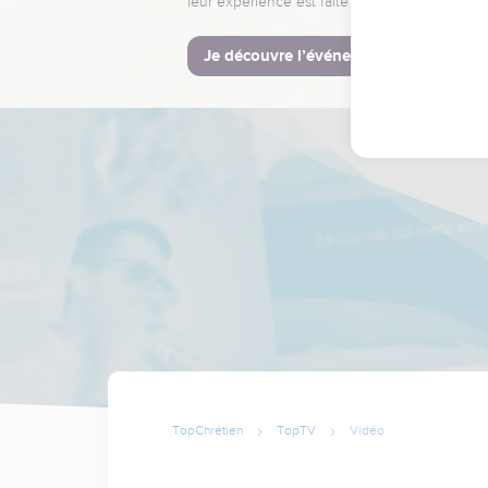
leur expérience est faite pour vous.
Je découvre l’événement
TopChrétien
TopTV
Vidéo