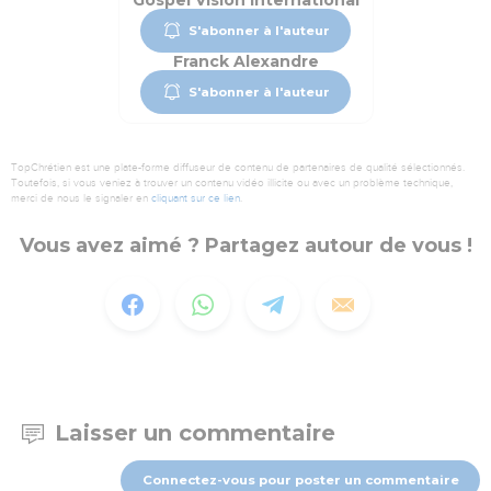
Gospel Vision International
S'abonner à l'auteur
Franck Alexandre
S'abonner à l'auteur
TopChrétien est une plate-forme diffuseur de contenu de partenaires de qualité sélectionnés.
Toutefois, si vous veniez à trouver un contenu vidéo illicite ou avec un problème technique,
merci de nous le signaler en
cliquant sur ce lien
.
Vous avez aimé ? Partagez autour de vous !
Laisser un commentaire
Connectez-vous pour poster un commentaire