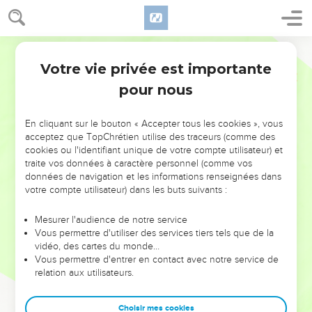
Votre vie privée est importante
pour nous
NE MANQUEZ PAS L’ÉVÉNEMENT
En cliquant sur le bouton « Accepter tous les cookies », vous
DE L’ANNÉE !
acceptez que TopChrétien utilise des traceurs (comme des
cookies ou l'identifiant unique de votre compte utilisateur) et
ET SI LEURS ERREURS POUVAIENT VOUS ÉVITER LES
traite vos données à caractère personnel (comme vos
VOTRES ?
données de navigation et les informations renseignées dans
votre compte utilisateur) dans les buts suivants :
On admire souvent les leaders pour leurs réussites, leur impact,
leur foi ou leur vision. Mais on voit moins les doutes, les erreurs
Mesurer l'audience de notre service
Vous permettre d'utiliser des services tiers tels que de la
et les saisons difficiles qu'ils ont traversés, alors même que ce
vidéo, des cartes du monde…
sont elles qui les ont façonnés.
Vous permettre d'entrer en contact avec notre service de
relation aux utilisateurs.
Dans cette conférence, leaders, entrepreneurs, et responsables
reviennent sur les erreurs marquantes de leur parcours et les
clés pour avancer avec plus de sagesse afin que leurs erreurs
Choisir mes cookies