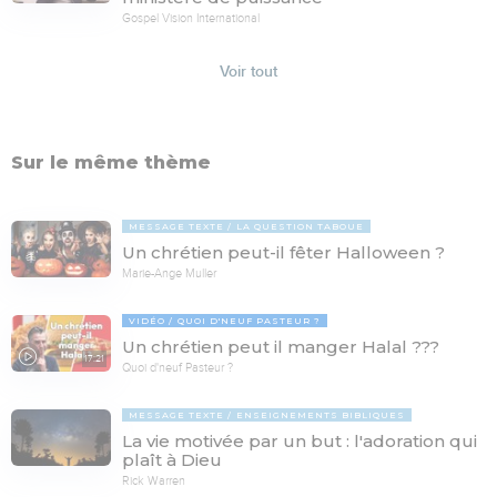
Gospel Vision International
Voir tout
Sur le même thème
MESSAGE TEXTE
LA QUESTION TABOUE
Un chrétien peut-il fêter Halloween ?
Marie-Ange Muller
VIDÉO
QUOI D'NEUF PASTEUR ?
Un chrétien peut il manger Halal ???
17:21
Quoi d'neuf Pasteur ?
MESSAGE TEXTE
ENSEIGNEMENTS BIBLIQUES
La vie motivée par un but : l'adoration qui
plaît à Dieu
Rick Warren