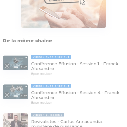
De la même chaîne
VIDÉO
ENSEIGNEMENT
Conférence Effusion - Session 1 - Franck
51:09
Alexandre
Eglise Impulsion
VIDÉO
ENSEIGNEMENT
Conférence Effusion - Session 4 - Franck
61:39
Alexandre
Eglise Impulsion
VIDÉO
ÉMISSIONS
Revivalistes - Carlos Annacondia,
28:19
ministère de puissance