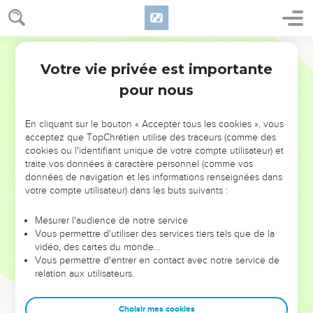
Votre vie privée est importante
pour nous
NE MANQUEZ PAS L’ÉVÉNEMENT
En cliquant sur le bouton « Accepter tous les cookies », vous
DE L’ANNÉE !
acceptez que TopChrétien utilise des traceurs (comme des
cookies ou l'identifiant unique de votre compte utilisateur) et
ET SI LEURS ERREURS POUVAIENT VOUS ÉVITER LES
traite vos données à caractère personnel (comme vos
VOTRES ?
données de navigation et les informations renseignées dans
votre compte utilisateur) dans les buts suivants :
On admire souvent les leaders pour leurs réussites, leur impact,
leur foi ou leur vision. Mais on voit moins les doutes, les erreurs
Mesurer l'audience de notre service
Vous permettre d'utiliser des services tiers tels que de la
et les saisons difficiles qu'ils ont traversés, alors même que ce
vidéo, des cartes du monde…
sont elles qui les ont façonnés.
Vous permettre d'entrer en contact avec notre service de
relation aux utilisateurs.
Dans cette conférence, leaders, entrepreneurs, et responsables
reviennent sur les erreurs marquantes de leur parcours et les
clés pour avancer avec plus de sagesse afin que leurs erreurs
Choisir mes cookies