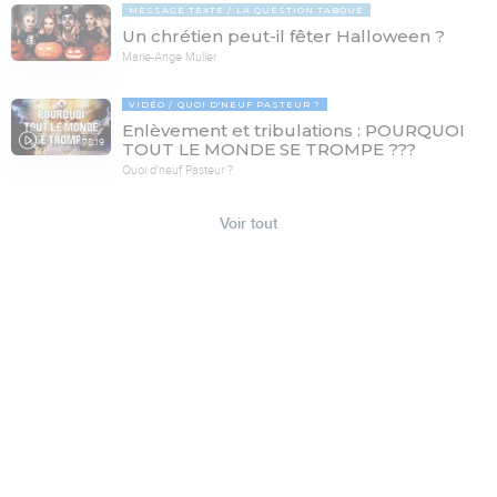
MESSAGE TEXTE
LA QUESTION TABOUE
Un chrétien peut-il fêter Halloween ?
Marie-Ange Muller
VIDÉO
QUOI D'NEUF PASTEUR ?
Enlèvement et tribulations : POURQUOI
78:19
TOUT LE MONDE SE TROMPE ???
Quoi d'neuf Pasteur ?
Voir tout