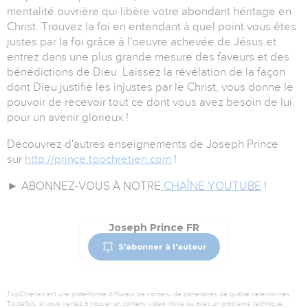
mentalité ouvrière qui libère votre abondant héritage en
Christ. Trouvez la foi en entendant à quel point vous êtes
justes par la foi grâce à l'oeuvre achevée de Jésus et
entrez dans une plus grande mesure des faveurs et des
bénédictions de Dieu. Laissez la révélation de la façon
dont Dieu justifie les injustes par le Christ, vous donne le
pouvoir de recevoir tout ce dont vous avez besoin de lui
pour un avenir glorieux !
Découvrez d'autres enseignements de Joseph Prince
sur
http://prince.topchretien.com
!
► ABONNEZ-VOUS À NOTRE
CHAÎNE YOUTUBE
!
Joseph Prince FR
S'abonner à l'auteur
TopChrétien est une plate-forme diffuseur de contenu de partenaires de qualité sélectionnés.
Toutefois, si vous veniez à trouver un contenu vidéo illicite ou avec un problème technique,