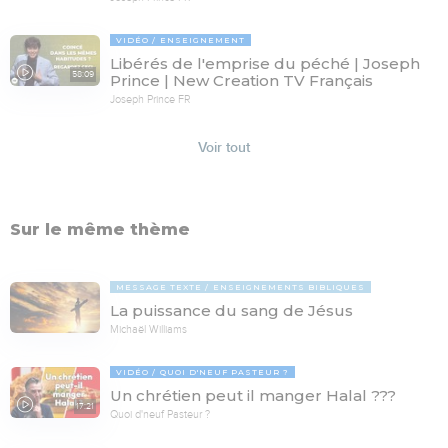
VIDÉO
ENSEIGNEMENT
Libérés de l'emprise du péché | Joseph
58:09
Prince | New Creation TV Français
Joseph Prince FR
Voir tout
Sur le même thème
MESSAGE TEXTE
ENSEIGNEMENTS BIBLIQUES
La puissance du sang de Jésus
Michaël Williams
VIDÉO
QUOI D'NEUF PASTEUR ?
Un chrétien peut il manger Halal ???
17:21
Quoi d'neuf Pasteur ?