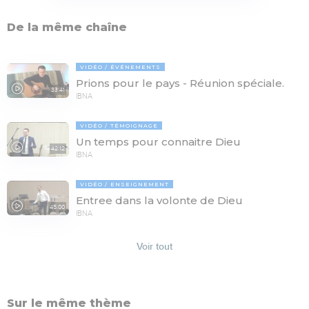
De la même chaîne
VIDÉO
ÉVÉNEMENTS
Prions pour le pays - Réunion spéciale.
33:41
IBNA
VIDÉO
TÉMOIGNAGE
Un temps pour connaitre Dieu
42:12
IBNA
VIDÉO
ENSEIGNEMENT
Entree dans la volonte de Dieu
45:00
IBNA
Voir tout
Sur le même thème