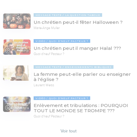
MESSAGE TEXTE
LA QUESTION TABOUE
Un chrétien peut-il fêter Halloween ?
Marie-Ange Muller
VIDÉO
QUOI D'NEUF PASTEUR ?
Un chrétien peut il manger Halal ???
17:21
Quoi d'neuf Pasteur ?
MESSAGE TEXTE
ENSEIGNEMENTS BIBLIQUES
La femme peut-elle parler ou enseigner
à l'église ?
Laurent Weiss
VIDÉO
QUOI D'NEUF PASTEUR ?
Enlèvement et tribulations : POURQUOI
78:19
TOUT LE MONDE SE TROMPE ???
Quoi d'neuf Pasteur ?
Voir tout