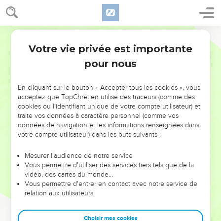
Votre vie privée est importante
pour nous
NE MANQUEZ PAS L’ÉVÉNEMENT
En cliquant sur le bouton « Accepter tous les cookies », vous
DE L’ANNÉE !
acceptez que TopChrétien utilise des traceurs (comme des
cookies ou l'identifiant unique de votre compte utilisateur) et
ET SI LEURS ERREURS POUVAIENT VOUS ÉVITER LES
traite vos données à caractère personnel (comme vos
VOTRES ?
données de navigation et les informations renseignées dans
votre compte utilisateur) dans les buts suivants :
On admire souvent les leaders pour leurs réussites, leur impact,
leur foi ou leur vision. Mais on voit moins les doutes, les erreurs
Mesurer l'audience de notre service
Vous permettre d'utiliser des services tiers tels que de la
et les saisons difficiles qu'ils ont traversés, alors même que ce
vidéo, des cartes du monde…
sont elles qui les ont façonnés.
Vous permettre d'entrer en contact avec notre service de
relation aux utilisateurs.
Dans cette conférence, leaders, entrepreneurs, et responsables
reviennent sur les erreurs marquantes de leur parcours et les
clés pour avancer avec plus de sagesse afin que leurs erreurs
Choisir mes cookies