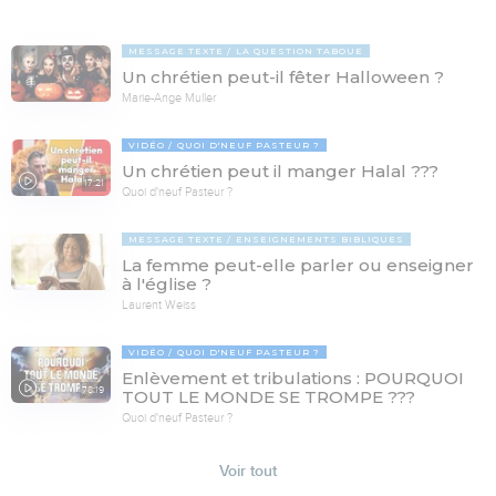
MESSAGE TEXTE
LA QUESTION TABOUE
Un chrétien peut-il fêter Halloween ?
Marie-Ange Muller
VIDÉO
QUOI D'NEUF PASTEUR ?
Un chrétien peut il manger Halal ???
17:21
Quoi d'neuf Pasteur ?
MESSAGE TEXTE
ENSEIGNEMENTS BIBLIQUES
La femme peut-elle parler ou enseigner
à l'église ?
Laurent Weiss
VIDÉO
QUOI D'NEUF PASTEUR ?
Enlèvement et tribulations : POURQUOI
78:19
TOUT LE MONDE SE TROMPE ???
Quoi d'neuf Pasteur ?
Voir tout