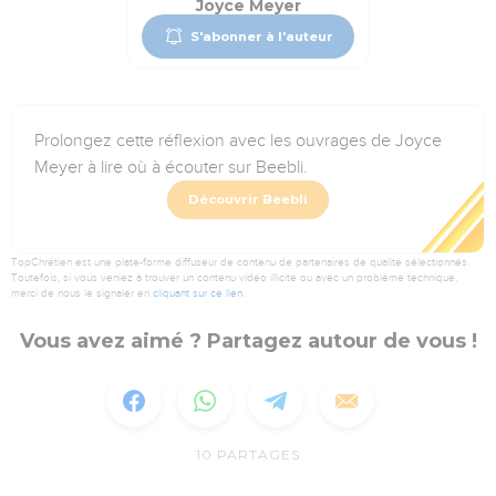
Joyce Meyer
S'abonner à l'auteur
Prolongez cette réflexion avec les ouvrages de Joyce
Meyer à lire où à écouter sur Beebli.
Découvrir Beebli
TopChrétien est une plate-forme diffuseur de contenu de partenaires de qualité sélectionnés.
Toutefois, si vous veniez à trouver un contenu vidéo illicite ou avec un problème technique,
merci de nous le signaler en
cliquant sur ce lien
.
Vous avez aimé ? Partagez autour de vous !
10
PARTAGES