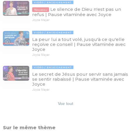
VIDÉO
ENSEIGNEMENT
Le silence de Dieu n'est pas un
Nouveau
10:37
refus | Pause vitaminée avec Joyce
Joyce Meyer
VIDÉO
ENSEIGNEMENT
La peur lui a tout volé, jusqu'à ce qu'elle
04:04
reçoive ce conseil | Pause vitaminée avec
Joyce
Joyce Meyer
VIDÉO
ENSEIGNEMENT
Le secret de Jésus pour servir sans jamais
03:10
se sentir rabaissé | Pause vitaminée avec
Joyce
Joyce Meyer
Voir tout
Sur le même thème