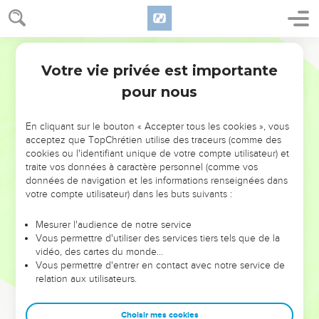
Votre vie privée est importante
pour nous
NE MANQUEZ PAS L’ÉVÉNEMENT
En cliquant sur le bouton « Accepter tous les cookies », vous
DE L’ANNÉE !
acceptez que TopChrétien utilise des traceurs (comme des
cookies ou l'identifiant unique de votre compte utilisateur) et
ET SI LEURS ERREURS POUVAIENT VOUS ÉVITER LES
traite vos données à caractère personnel (comme vos
VOTRES ?
données de navigation et les informations renseignées dans
votre compte utilisateur) dans les buts suivants :
On admire souvent les leaders pour leurs réussites, leur impact,
leur foi ou leur vision. Mais on voit moins les doutes, les erreurs
Mesurer l'audience de notre service
Vous permettre d'utiliser des services tiers tels que de la
et les saisons difficiles qu'ils ont traversés, alors même que ce
vidéo, des cartes du monde…
sont elles qui les ont façonnés.
Vous permettre d'entrer en contact avec notre service de
relation aux utilisateurs.
Dans cette conférence, leaders, entrepreneurs, et responsables
reviennent sur les erreurs marquantes de leur parcours et les
clés pour avancer avec plus de sagesse afin que leurs erreurs
Choisir mes cookies