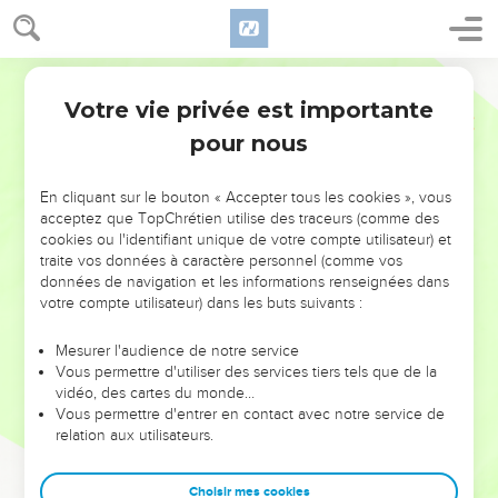
Votre vie privée est importante
pour nous
NE MANQUEZ PAS L’ÉVÉNEMENT
En cliquant sur le bouton « Accepter tous les cookies », vous
DE L’ANNÉE !
acceptez que TopChrétien utilise des traceurs (comme des
cookies ou l'identifiant unique de votre compte utilisateur) et
ET SI LEURS ERREURS POUVAIENT VOUS ÉVITER LES
traite vos données à caractère personnel (comme vos
VOTRES ?
données de navigation et les informations renseignées dans
votre compte utilisateur) dans les buts suivants :
On admire souvent les leaders pour leurs réussites, leur impact,
leur foi ou leur vision. Mais on voit moins les doutes, les erreurs
Mesurer l'audience de notre service
Vous permettre d'utiliser des services tiers tels que de la
et les saisons difficiles qu'ils ont traversés, alors même que ce
vidéo, des cartes du monde…
sont elles qui les ont façonnés.
Vous permettre d'entrer en contact avec notre service de
relation aux utilisateurs.
Dans cette conférence, leaders, entrepreneurs, et responsables
reviennent sur les erreurs marquantes de leur parcours et les
clés pour avancer avec plus de sagesse afin que leurs erreurs
Choisir mes cookies