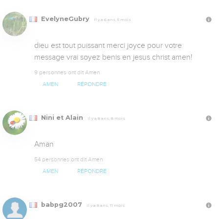
EvelyneGubry
Il y a 6 ans, 5 mois
dieu est tout puissant merci joyce pour votre 
message vrai soyez benis en jesus christ amen!
9 personnes ont dit Amen
AMEN
RÉPONDRE
Nini et Alain
Il y a 8 ans, 8 mois
Aman
54 personnes ont dit Amen
AMEN
RÉPONDRE
babpg2007
Il y a 8 ans, 11 mois