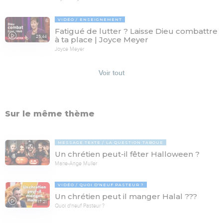
VIDÉO
ENSEIGNEMENT
Fatigué de lutter ? Laisse Dieu combattre
25:44
à ta place | Joyce Meyer
Joyce Meyer
Voir tout
Sur le même thème
MESSAGE TEXTE
LA QUESTION TABOUE
Un chrétien peut-il fêter Halloween ?
Marie-Ange Muller
VIDÉO
QUOI D'NEUF PASTEUR ?
Un chrétien peut il manger Halal ???
17:21
Quoi d'neuf Pasteur ?