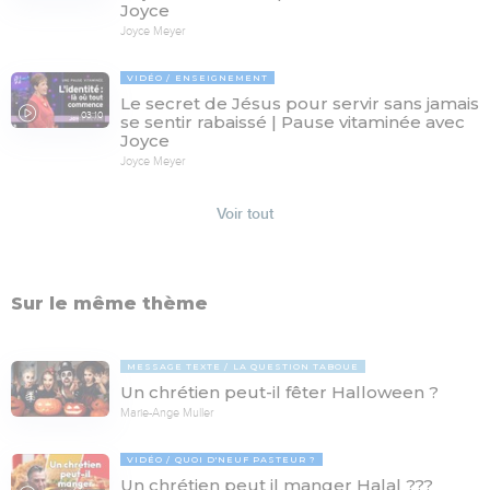
Joyce
Joyce Meyer
VIDÉO
ENSEIGNEMENT
Le secret de Jésus pour servir sans jamais
03:10
se sentir rabaissé | Pause vitaminée avec
Joyce
Joyce Meyer
Voir tout
Sur le même thème
MESSAGE TEXTE
LA QUESTION TABOUE
Un chrétien peut-il fêter Halloween ?
Marie-Ange Muller
VIDÉO
QUOI D'NEUF PASTEUR ?
Un chrétien peut il manger Halal ???