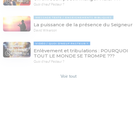
17:21
Quoi d'neuf Pasteur ?
MESSAGE TEXTE
ENSEIGNEMENTS BIBLIQUES
La puissance de la présence du Seigneur
David Wilkerson
VIDÉO
QUOI D'NEUF PASTEUR ?
Enlèvement et tribulations : POURQUOI
78:19
TOUT LE MONDE SE TROMPE ???
Quoi d'neuf Pasteur ?
Voir tout