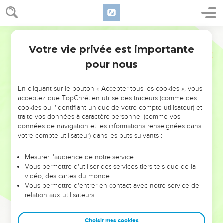
Votre vie privée est importante
pour nous
NE MANQUEZ PAS L’ÉVÉNEMENT
En cliquant sur le bouton « Accepter tous les cookies », vous
DE L’ANNÉE !
acceptez que TopChrétien utilise des traceurs (comme des
cookies ou l'identifiant unique de votre compte utilisateur) et
ET SI LEURS ERREURS POUVAIENT VOUS ÉVITER LES
traite vos données à caractère personnel (comme vos
VOTRES ?
données de navigation et les informations renseignées dans
votre compte utilisateur) dans les buts suivants :
On admire souvent les leaders pour leurs réussites, leur impact,
leur foi ou leur vision. Mais on voit moins les doutes, les erreurs
Mesurer l'audience de notre service
Vous permettre d'utiliser des services tiers tels que de la
et les saisons difficiles qu'ils ont traversés, alors même que ce
vidéo, des cartes du monde…
sont elles qui les ont façonnés.
Vous permettre d'entrer en contact avec notre service de
relation aux utilisateurs.
Dans cette conférence, leaders, entrepreneurs, et responsables
reviennent sur les erreurs marquantes de leur parcours et les
clés pour avancer avec plus de sagesse afin que leurs erreurs
Choisir mes cookies