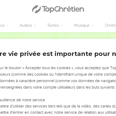
éos
Audios
Textes
Musique
Chrét
re vie privée est importante pour 
NEMENT DE L’ANNÉE !
ÉVITER LES VOTRES ?
sur le bouton « Accepter tous les cookies », vous acceptez que T
traceurs (comme des cookies ou l'identifiant unique de votre compte 
tes, leur impact, leur foi ou leur vision. Mais on voit
s données à caractère personnel (comme vos données de navigatio
fficiles qu'ils ont traversés, alors même que ce sont
 renseignées dans votre compte utilisateur) dans les buts suivants 
audience de notre service
s, et responsables reviennent sur les erreurs
 avancer avec plus de sagesse afin que leurs erreurs
ttre d'utiliser des services tiers tels que de la vidéo, des cartes
un ministère, une équipe, un groupe ou une famille,
ttre d'entrer en contact avec notre service de relation aux utilisat