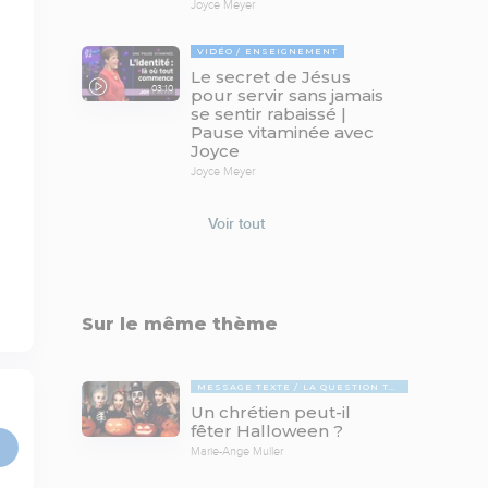
Joyce Meyer
VIDÉO
ENSEIGNEMENT
Le secret de Jésus
03:10
pour servir sans jamais
se sentir rabaissé |
Pause vitaminée avec
Joyce
Joyce Meyer
Voir tout
Sur le même thème
MESSAGE TEXTE
LA QUESTION TABOUE
Un chrétien peut-il
fêter Halloween ?
Marie-Ange Muller