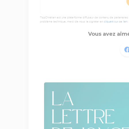
TopChrétien est une plate-forme diffuseur de contenu de partenaires de
problème technique, merci de nous le signaler en
cliquant sur ce lien
.
Vous avez aimé