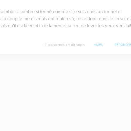
semble si sombre si fermé comme si je suis dans un tunnel et 
tout a coup je me dis mais enfin bien sû, reste donc dans le creux du
 qu'il est là et toi tu te lamente au lieu de lever les yeux vers lui!!!
141 personnes ont dit Amen
AMEN
RÉPONDR