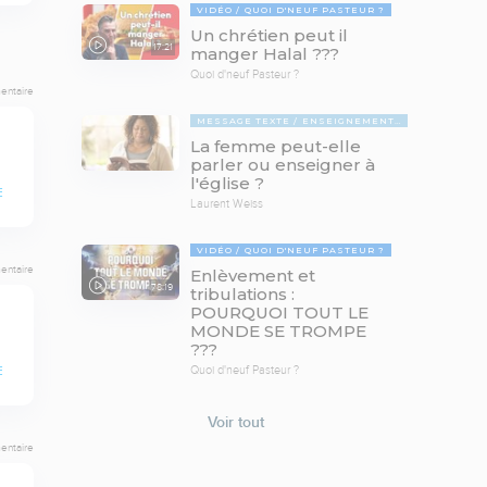
VIDÉO
QUOI D'NEUF PASTEUR ?
Un chrétien peut il
17:21
manger Halal ???
Quoi d'neuf Pasteur ?
entaire
MESSAGE TEXTE
ENSEIGNEMENTS BIBLIQUES
La femme peut-elle
parler ou enseigner à
l'église ?
E
Laurent Weiss
VIDÉO
QUOI D'NEUF PASTEUR ?
entaire
Enlèvement et
78:19
tribulations :
POURQUOI TOUT LE
MONDE SE TROMPE
???
Quoi d'neuf Pasteur ?
E
Voir tout
entaire