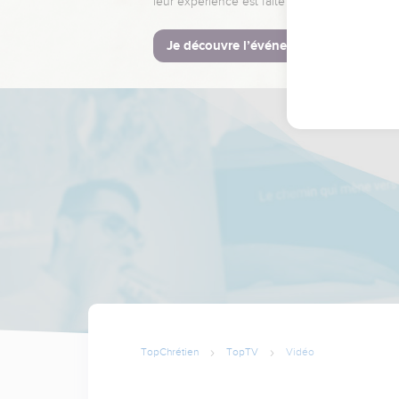
leur expérience est faite pour vous.
Je découvre l’événement
TopChrétien
TopTV
Vidéo