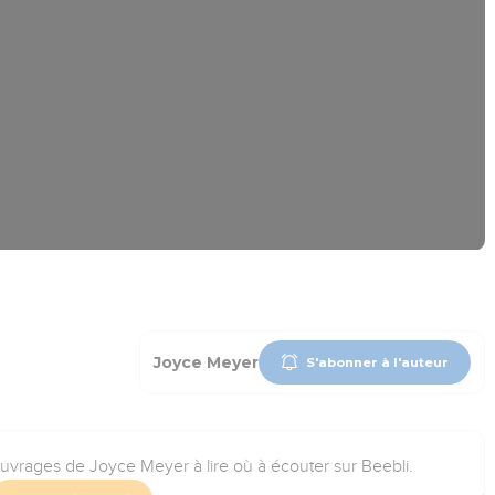
Joyce Meyer
S'abonner à l'auteur
ouvrages de Joyce Meyer à lire où à écouter sur Beebli.