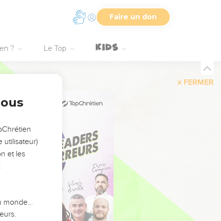
Faire un don
ien ?
Le Top
FERMER
nous
opChrétien
utilisateur)
n et les
:
 du monde…
eurs.