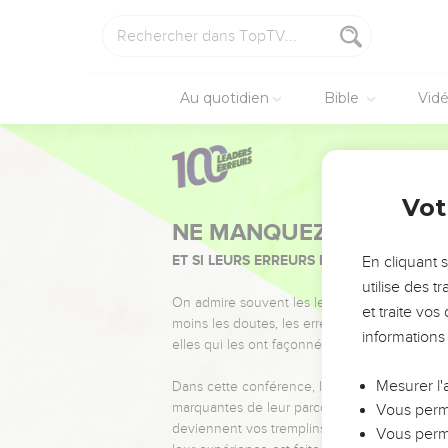
Au quotidien
Bible
Vid
Vot
NE MANQUEZ PAS L’ÉVÉ
ET SI LEURS ERREURS POUVAIENT VOUS 
En cliquant 
utilise des 
On admire souvent les leaders pour leurs réussi
et traite vo
moins les doutes, les erreurs et les saisons di
informations
elles qui les ont façonnés.
Mesurer l'
Dans cette conférence, leaders, entrepreneur
marquantes de leur parcours et les clés pour
Vous perme
deviennent vos tremplins. Que vous guidiez 
Vous perme