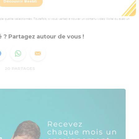
Découvrir Beebli
 qualité sélectionnés. Toutefois, si vous veniez à trouver un contenu vidéo illicite ou avec un
 ? Partagez autour de vous !
20
PARTAGES