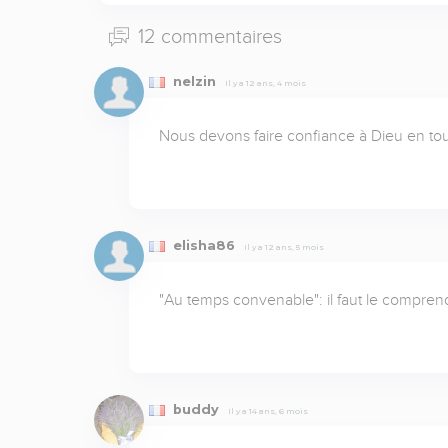
12 commentaires
nelzin
Il y a 12 ans, 4 mois
Nous devons faire confiance à Dieu en tou
elisha86
Il y a 12 ans, 5 mois
"Au temps convenable": il faut le comprend
buddy
Il y a 14 ans, 6 mois