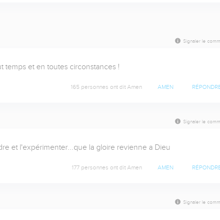
Signaler le comm
t temps et en toutes circonstances !
165 personnes ont dit Amen
AMEN
RÉPONDR
Signaler le comm
re et l'expérimenter...que la gloire revienne a Dieu
177 personnes ont dit Amen
AMEN
RÉPONDR
Signaler le comm