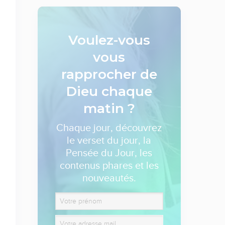
Voulez-vous
vous
rapprocher de
Dieu
chaque
matin ?
Chaque jour, découvrez
le verset du jour, la
Pensée du Jour, les
contenus phares et les
nouveautés.