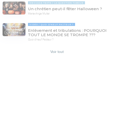
MESSAGE TEXTE
LA QUESTION TABOUE
Un chrétien peut-il fêter Halloween ?
Marie-Ange Muller
VIDÉO
QUOI D'NEUF PASTEUR ?
Enlèvement et tribulations : POURQUOI
78:19
TOUT LE MONDE SE TROMPE ???
Quoi d'neuf Pasteur ?
Voir tout