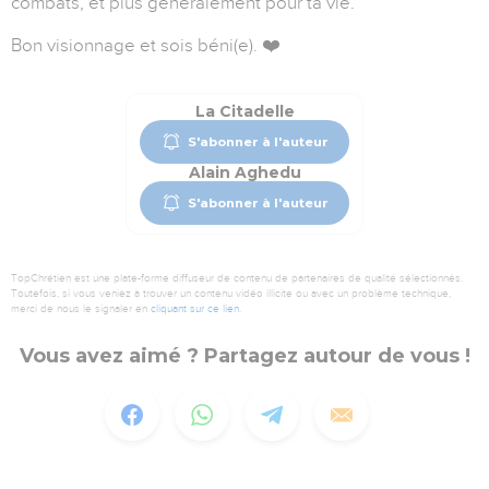
combats, et plus généralement pour ta vie.
Bon visionnage et sois béni(e). ❤️
La Citadelle
S'abonner à l'auteur
Alain Aghedu
S'abonner à l'auteur
TopChrétien est une plate-forme diffuseur de contenu de partenaires de qualité sélectionnés.
Toutefois, si vous veniez à trouver un contenu vidéo illicite ou avec un problème technique,
merci de nous le signaler en
cliquant sur ce lien
.
Vous avez aimé ? Partagez autour de vous !