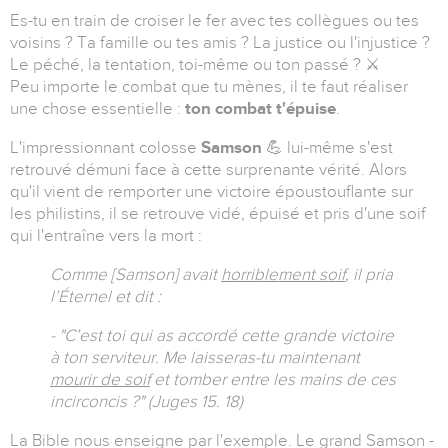
Es-tu en train de croiser le fer avec tes collègues ou tes
voisins ? Ta famille ou tes amis ? La justice ou l'injustice ?
Le péché, la tentation, toi-même ou ton passé ? ⚔️
Peu importe le combat que tu mènes, il te faut réaliser
une chose essentielle :
ton combat t'épuise
.
L'impressionnant colosse
Samson
💪 lui-même s'est
retrouvé démuni face à cette surprenante vérité. Alors
qu'il vient de remporter une victoire époustouflante sur
les philistins, il se retrouve vidé, épuisé et pris d'une soif
qui l'entraîne vers la mort :
Comme [Samson] avait
horriblement soif
, il pria
l’Éternel et dit :
- "C’est toi qui as accordé cette grande victoire
à ton serviteur. Me laisseras-tu maintenant
mourir de soif
et tomber entre les mains de ces
incirconcis ?" (Juges 15. 18)
La Bible nous enseigne par l'exemple. Le grand Samson -