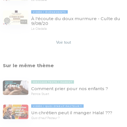
VIDÉO
ÉVÉNEMENTS
À l'écoute du doux murmure - Culte du
83:31
9/08/20
La Citadelle
Voir tout
Sur le même thème
MESSAGE TEXTE
PARENT
Comment prier pour nos enfants ?
Patricia Stuart
VIDÉO
QUOI D'NEUF PASTEUR ?
Un chrétien peut il manger Halal ???
17:21
Quoi d'neuf Pasteur ?