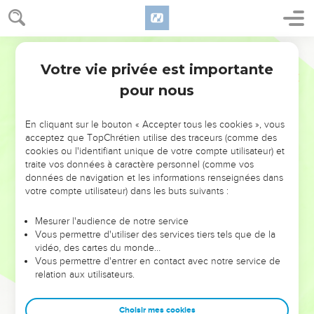
Votre vie privée est importante
pour nous
NE MANQUEZ PAS L’ÉVÉNEMENT
En cliquant sur le bouton « Accepter tous les cookies », vous
DE L’ANNÉE !
acceptez que TopChrétien utilise des traceurs (comme des
cookies ou l'identifiant unique de votre compte utilisateur) et
ET SI LEURS ERREURS POUVAIENT VOUS ÉVITER LES
traite vos données à caractère personnel (comme vos
VOTRES ?
données de navigation et les informations renseignées dans
votre compte utilisateur) dans les buts suivants :
On admire souvent les leaders pour leurs réussites, leur impact,
leur foi ou leur vision. Mais on voit moins les doutes, les erreurs
Mesurer l'audience de notre service
Vous permettre d'utiliser des services tiers tels que de la
et les saisons difficiles qu'ils ont traversés, alors même que ce
vidéo, des cartes du monde…
sont elles qui les ont façonnés.
Vous permettre d'entrer en contact avec notre service de
relation aux utilisateurs.
Dans cette conférence, leaders, entrepreneurs, et responsables
reviennent sur les erreurs marquantes de leur parcours et les
clés pour avancer avec plus de sagesse afin que leurs erreurs
Choisir mes cookies