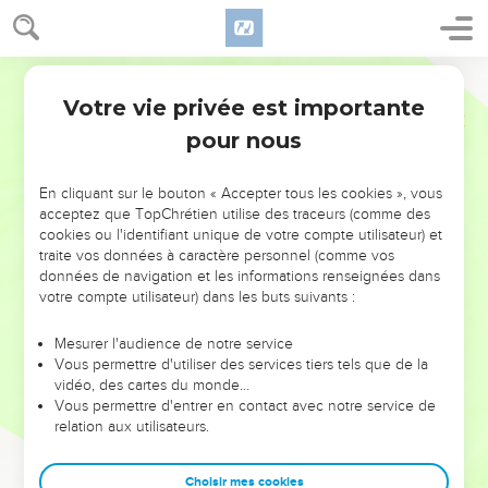
Votre vie privée est importante
pour nous
NE MANQUEZ PAS L’ÉVÉNEMENT
En cliquant sur le bouton « Accepter tous les cookies », vous
DE L’ANNÉE !
acceptez que TopChrétien utilise des traceurs (comme des
cookies ou l'identifiant unique de votre compte utilisateur) et
ET SI LEURS ERREURS POUVAIENT VOUS ÉVITER LES
traite vos données à caractère personnel (comme vos
VOTRES ?
données de navigation et les informations renseignées dans
votre compte utilisateur) dans les buts suivants :
On admire souvent les leaders pour leurs réussites, leur impact,
leur foi ou leur vision. Mais on voit moins les doutes, les erreurs
Mesurer l'audience de notre service
Vous permettre d'utiliser des services tiers tels que de la
et les saisons difficiles qu'ils ont traversés, alors même que ce
vidéo, des cartes du monde…
sont elles qui les ont façonnés.
Vous permettre d'entrer en contact avec notre service de
relation aux utilisateurs.
Dans cette conférence, leaders, entrepreneurs, et responsables
reviennent sur les erreurs marquantes de leur parcours et les
clés pour avancer avec plus de sagesse afin que leurs erreurs
Choisir mes cookies