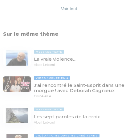
Voir tout
Sur le même thème
MESSAGE TEXTE
La vraie violence…
Albert Leblond
VIDÉO
COUPÉ EN 4
J'ai rencontré le Saint-Esprit dans une
29:46
morgue ! avec Deborah Gagnieux
Coupé en 4
MESSAGE TEXTE
Les sept paroles de la croix
Albert Leblond
VIDÉO
PORTE OUVERTE CHRÉTIENNE