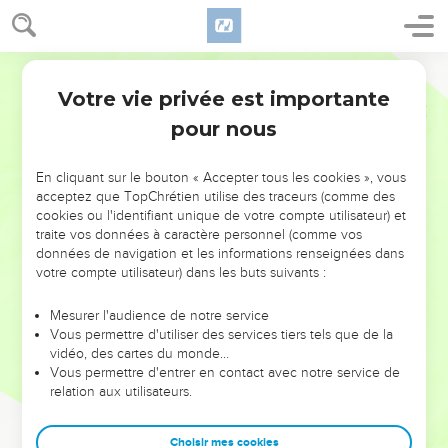
Votre vie privée est importante
pour nous
NE MANQUEZ PAS L’ÉVÉNEMENT
En cliquant sur le bouton « Accepter tous les cookies », vous
DE L’ANNÉE !
acceptez que TopChrétien utilise des traceurs (comme des
cookies ou l'identifiant unique de votre compte utilisateur) et
ET SI LEURS ERREURS POUVAIENT VOUS ÉVITER LES
traite vos données à caractère personnel (comme vos
VOTRES ?
données de navigation et les informations renseignées dans
votre compte utilisateur) dans les buts suivants :
On admire souvent les leaders pour leurs réussites, leur impact,
leur foi ou leur vision. Mais on voit moins les doutes, les erreurs
Mesurer l'audience de notre service
Vous permettre d'utiliser des services tiers tels que de la
et les saisons difficiles qu'ils ont traversés, alors même que ce
vidéo, des cartes du monde…
sont elles qui les ont façonnés.
Vous permettre d'entrer en contact avec notre service de
relation aux utilisateurs.
Dans cette conférence, leaders, entrepreneurs, et responsables
reviennent sur les erreurs marquantes de leur parcours et les
clés pour avancer avec plus de sagesse afin que leurs erreurs
Choisir mes cookies