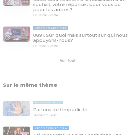
29:12
souhait, votre réponse : pour vous ou
pour les autres?
La Parole Vivante
VIDÉO
ÉMISSIONS
0891. Sur quoi mais surtout sur qui nous
29:12
appuyons-nous?
La Parole Vivante
Voir tout
Sur le même thème
MESSAGE TEXTE
Parlons de l’impudicité
Jean-Marc Ferez
VIDÉO
COUPÉ EN 4