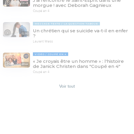
J'ai rencontré le Saint-Esprit dans une
29:46
morgue ! avec Deborah Gagnieux
Coupé en 4
MESSAGE TEXTE
LA QUESTION TABOUE
Un chrétien qui se suicide va-t-il en enfer
02:50
?
Laurent Weiss
VIDÉO
COUPÉ EN 4
« Je croyais être un homme » : l'histoire
49:44
de Janick Christen dans "Coupé en 4"
Coupé en 4
Voir tout