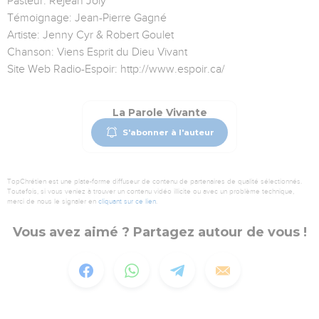
Pasteur: Réjean Joly
Témoignage: Jean-Pierre Gagné
Artiste: Jenny Cyr & Robert Goulet
Chanson: Viens Esprit du Dieu Vivant
Site Web Radio-Espoir: http://www.espoir.ca/
La Parole Vivante
S'abonner à l'auteur
TopChrétien est une plate-forme diffuseur de contenu de partenaires de qualité sélectionnés.
Toutefois, si vous veniez à trouver un contenu vidéo illicite ou avec un problème technique,
merci de nous le signaler en
cliquant sur ce lien
.
Vous avez aimé ? Partagez autour de vous !