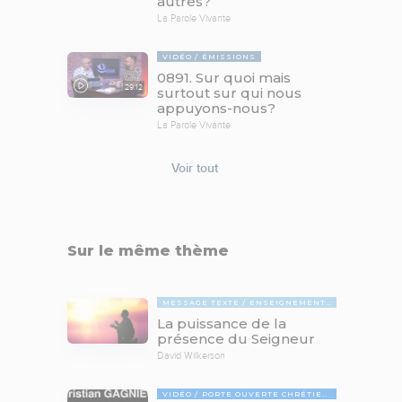
autres?
La Parole Vivante
VIDÉO
ÉMISSIONS
0891. Sur quoi mais
29:12
surtout sur qui nous
appuyons-nous?
La Parole Vivante
Voir tout
Sur le même thème
MESSAGE TEXTE
ENSEIGNEMENTS BIBLIQUES
La puissance de la
présence du Seigneur
David Wilkerson
VIDÉO
PORTE OUVERTE CHRÉTIENNE