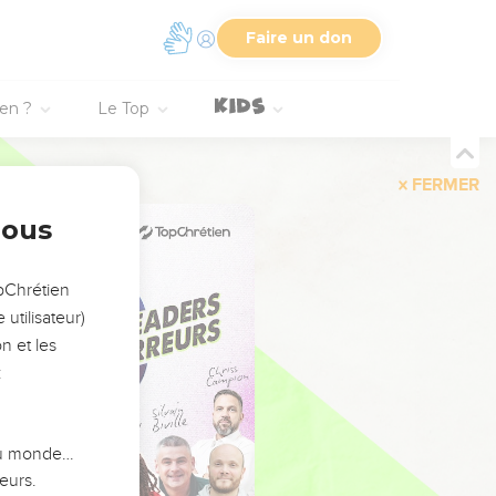
Faire un don
ien ?
Le Top
FERMER
nous
opChrétien
utilisateur)
n et les
:
 du monde…
eurs.