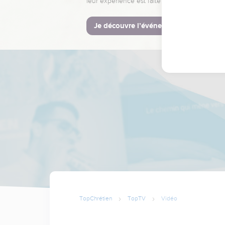
leur expérience est faite pour vous.
Je découvre l’événement
TopChrétien
TopTV
Vidéo