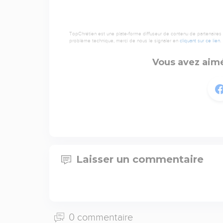
TopChrétien est une plate-forme diffuseur de contenu de partenaires de
problème technique, merci de nous le signaler en
cliquant sur ce lien
.
Vous avez aimé
Laisser un commentaire
0 commentaire