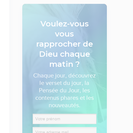
Voulez-vous
vous
rapprocher de
Dieu
chaque
matin ?
Chaque jour, découvrez
le verset du jour, la
Pensée du Jour, les
contenus phares et les
nouveautés.