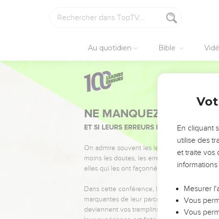
Au quotidien
Bible
Vid
Vot
NE MANQUEZ PAS L’ÉVÉ
ET SI LEURS ERREURS POUVAIENT VOUS 
En cliquant 
utilise des 
On admire souvent les leaders pour leurs réussi
et traite vo
moins les doutes, les erreurs et les saisons di
informations
elles qui les ont façonnés.
Mesurer l'
Dans cette conférence, leaders, entrepreneur
marquantes de leur parcours et les clés pour
Vous perme
deviennent vos tremplins. Que vous guidiez 
Vous perme