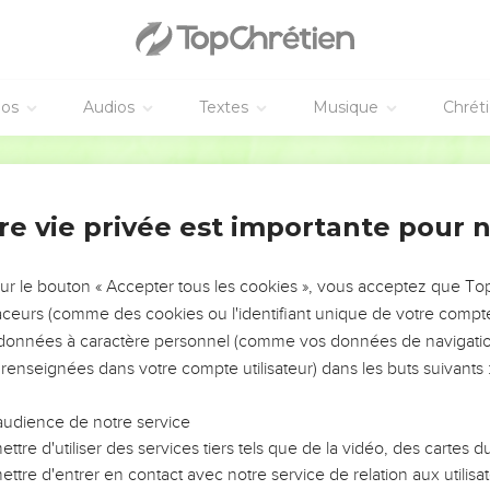
éos
Audios
Textes
Musique
Chrét
re vie privée est importante pour 
NEMENT DE L’ANNÉE !
ÉVITER LES VOTRES ?
sur le bouton « Accepter tous les cookies », vous acceptez que T
traceurs (comme des cookies ou l'identifiant unique de votre compte 
tes, leur impact, leur foi ou leur vision. Mais on voit
s données à caractère personnel (comme vos données de navigatio
fficiles qu'ils ont traversés, alors même que ce sont
 renseignées dans votre compte utilisateur) dans les buts suivants 
audience de notre service
s, et responsables reviennent sur les erreurs
 avancer avec plus de sagesse afin que leurs erreurs
ttre d'utiliser des services tiers tels que de la vidéo, des cartes
un ministère, une équipe, un groupe ou une famille,
ttre d'entrer en contact avec notre service de relation aux utilisat