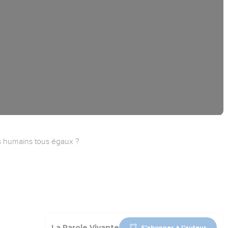
s humains tous égaux ?
La Parole Vivante
S'abonner à l'auteur