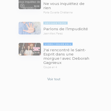
Ne vous inquiétez de
50:08
rien
Porte Ouverte Chrétienne
MESSAGE TEXTE
Parlons de l’impudicité
Jean-Marc Ferez
VIDÉO
COUPÉ EN 4
J'ai rencontré le Saint-
29:46
Esprit dans une
morgue ! avec Deborah
Gagnieux
Coupé en 4
Voir tout