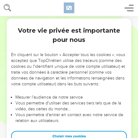
Votre vie privée est importante
pour nous
NE MANQUEZ PAS L’ÉVÉNEMENT
En cliquant sur le bouton « Accepter tous les cookies », vous
DE L’ANNÉE !
acceptez que TopChrétien utilise des traceurs (comme des
cookies ou l'identifiant unique de votre compte utilisateur) et
ET SI LEURS ERREURS POUVAIENT VOUS ÉVITER LES
traite vos données à caractère personnel (comme vos
VOTRES ?
données de navigation et les informations renseignées dans
votre compte utilisateur) dans les buts suivants :
On admire souvent les leaders pour leurs réussites, leur impact,
leur foi ou leur vision. Mais on voit moins les doutes, les erreurs
Mesurer l'audience de notre service
Vous permettre d'utiliser des services tiers tels que de la
et les saisons difficiles qu'ils ont traversés, alors même que ce
vidéo, des cartes du monde…
sont elles qui les ont façonnés.
Vous permettre d'entrer en contact avec notre service de
relation aux utilisateurs.
Dans cette conférence, leaders, entrepreneurs, et responsables
reviennent sur les erreurs marquantes de leur parcours et les
clés pour avancer avec plus de sagesse afin que leurs erreurs
Choisir mes cookies