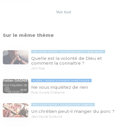
Voir tout
Sur le même thème
MESSAGE TEXTE
ENSEIGNEMENTS BIBLIQUES
Quelle est la volonté de Dieu et
comment la connaître ?
John Piper
VIDÉO
PORTE OUVERTE CHRÉTIENNE
Ne vous inquiétez de rien
50:08
Porte Ouverte Chrétienne
MESSAGE TEXTE
LA QUESTION TABOUE
Un chrétien peut-il manger du porc ?
Jean-Claude Guillaume