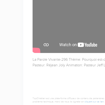
La Parole Vivante-296 Thème: Pourquoi est-c
Pasteur: Réjean Joly Animation: Pasteur Jeff
TopChrétien est une plate-forme diffuseur de contenu de partenaires de
problème technique, merci de nous le signaler en
cliquant sur ce lien
.