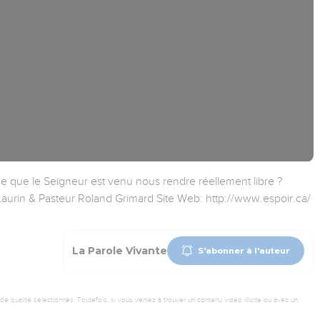
e que le Seigneur est venu nous rendre réellement libre ?
 Laurin & Pasteur Roland Grimard Site Web: http://www.espoir.ca/
La Parole Vivante
S'abonner à l'auteur
 qualité sélectionnés. Toutefois, si vous veniez à trouver un contenu vidéo illicite ou avec un