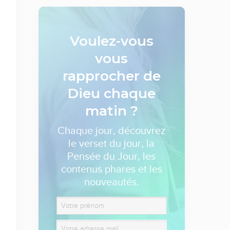
Voulez-vous
vous
rapprocher de
Dieu
chaque
matin ?
Chaque jour, découvrez
le verset du jour, la
Pensée du Jour, les
contenus phares et les
nouveautés.