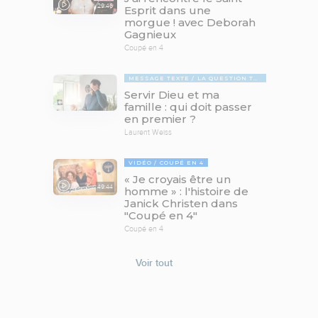
29:46
Esprit dans une
morgue ! avec Deborah
Gagnieux
Coupé en 4
MESSAGE TEXTE
LA QUESTION TABOUE
Servir Dieu et ma
famille : qui doit passer
en premier ?
Laurent Weiss
VIDÉO
COUPÉ EN 4
« Je croyais être un
49:44
homme » : l'histoire de
Janick Christen dans
"Coupé en 4"
Coupé en 4
Voir tout