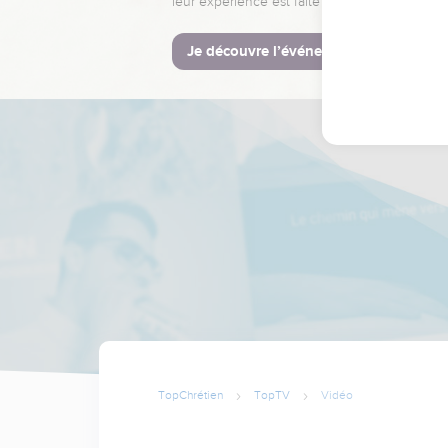
leur expérience est faite pour vous.
Je découvre l’événement
TopChrétien
TopTV
Vidéo