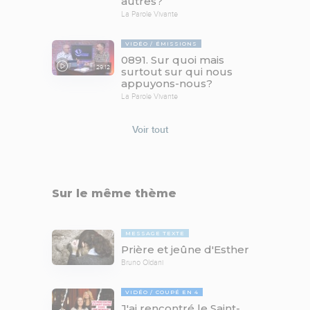
autres?
La Parole Vivante
VIDÉO
ÉMISSIONS
0891. Sur quoi mais
29:12
surtout sur qui nous
appuyons-nous?
La Parole Vivante
Voir tout
Sur le même thème
MESSAGE TEXTE
Prière et jeûne d'Esther
Bruno Oldani
VIDÉO
COUPÉ EN 4
J'ai rencontré le Saint-