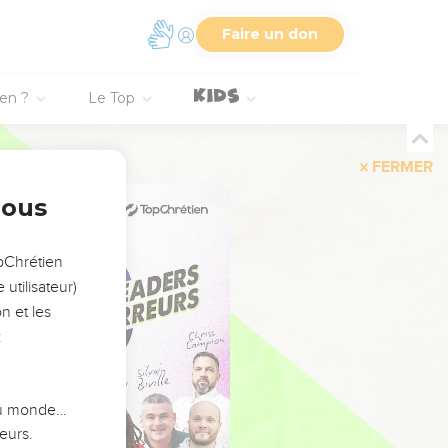
Faire un don
ien ?
Le Top
FERMER
nous
opChrétien
utilisateur)
n et les
:
 du monde…
eurs.