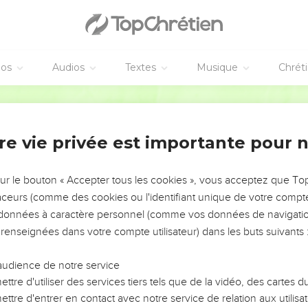
éos
Audios
Textes
Musique
Chrét
re vie privée est importante pour 
NEMENT DE L’ANNÉE !
ÉVITER LES VOTRES ?
sur le bouton « Accepter tous les cookies », vous acceptez que T
traceurs (comme des cookies ou l'identifiant unique de votre compte 
tes, leur impact, leur foi ou leur vision. Mais on voit
s données à caractère personnel (comme vos données de navigatio
fficiles qu'ils ont traversés, alors même que ce sont
 renseignées dans votre compte utilisateur) dans les buts suivants 
audience de notre service
s, et responsables reviennent sur les erreurs
 avancer avec plus de sagesse afin que leurs erreurs
ttre d'utiliser des services tiers tels que de la vidéo, des cartes
un ministère, une équipe, un groupe ou une famille,
ttre d'entrer en contact avec notre service de relation aux utilisat