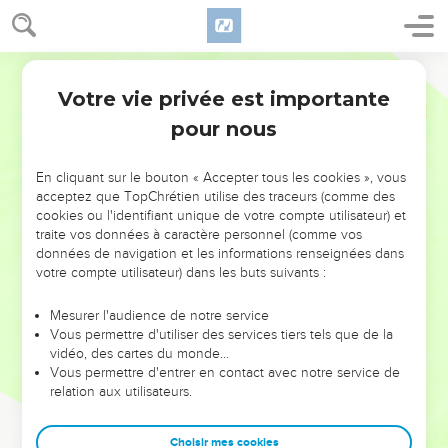
Votre vie privée est importante
pour nous
NE MANQUEZ PAS L’ÉVÉNEMENT
En cliquant sur le bouton « Accepter tous les cookies », vous
DE L’ANNÉE !
acceptez que TopChrétien utilise des traceurs (comme des
cookies ou l'identifiant unique de votre compte utilisateur) et
ET SI LEURS ERREURS POUVAIENT VOUS ÉVITER LES
traite vos données à caractère personnel (comme vos
VOTRES ?
données de navigation et les informations renseignées dans
votre compte utilisateur) dans les buts suivants :
On admire souvent les leaders pour leurs réussites, leur impact,
leur foi ou leur vision. Mais on voit moins les doutes, les erreurs
Mesurer l'audience de notre service
Vous permettre d'utiliser des services tiers tels que de la
et les saisons difficiles qu'ils ont traversés, alors même que ce
vidéo, des cartes du monde…
sont elles qui les ont façonnés.
Vous permettre d'entrer en contact avec notre service de
relation aux utilisateurs.
Dans cette conférence, leaders, entrepreneurs, et responsables
reviennent sur les erreurs marquantes de leur parcours et les
clés pour avancer avec plus de sagesse afin que leurs erreurs
Choisir mes cookies