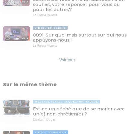
29:12
souhait, votre réponse : pour vous ou
pour les autres?
La Parole Vivante
VIDÉO
ÉMISSIONS
0891. Sur quoi mais surtout sur qui nous
29:12
appuyons-nous?
La Parole Vivante
Voir tout
Sur le même thème
MESSAGE TEXTE
LA QUESTION TABOUE
Est-ce un péché que de se marier avec
un(e) non-chrétien(e) ?
Elisabeth Dugas
VIDÉO
COUPÉ EN 4