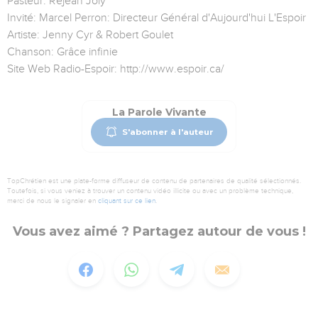
Pasteur: Réjean Joly
Invité: Marcel Perron: Directeur Général d'Aujourd'hui L'Espoir
Artiste: Jenny Cyr & Robert Goulet
Chanson: Grâce infinie
Site Web Radio-Espoir: http://www.espoir.ca/
La Parole Vivante
S'abonner à l'auteur
TopChrétien est une plate-forme diffuseur de contenu de partenaires de qualité sélectionnés.
Toutefois, si vous veniez à trouver un contenu vidéo illicite ou avec un problème technique,
merci de nous le signaler en
cliquant sur ce lien
.
Vous avez aimé ? Partagez autour de vous !