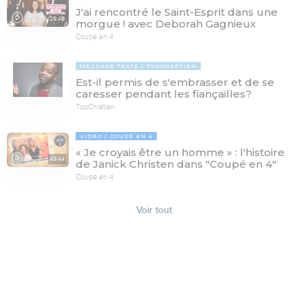
J'ai rencontré le Saint-Esprit dans une
29:46
morgue ! avec Deborah Gagnieux
Coupé en 4
MESSAGE TEXTE
TOPCHRÉTIEN
Est-il permis de s'embrasser et de se
caresser pendant les fiançailles?
TopChrétien
VIDÉO
COUPÉ EN 4
« Je croyais être un homme » : l'histoire
49:44
de Janick Christen dans "Coupé en 4"
Coupé en 4
Voir tout