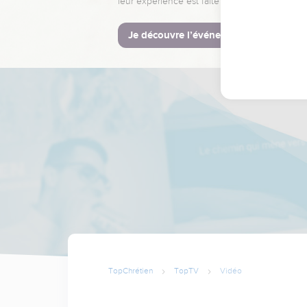
leur expérience est faite pour vous.
Je découvre l’événement
TopChrétien
TopTV
Vidéo