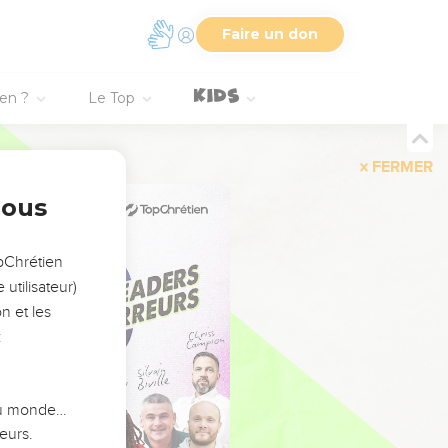
Faire un don
ien ?
Le Top
FERMER
nous
opChrétien
utilisateur)
n et les
:
 du monde…
eurs.