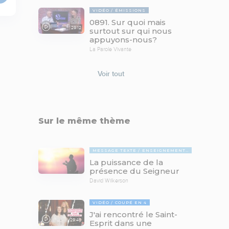
VIDÉO
ÉMISSIONS
0891. Sur quoi mais
29:12
surtout sur qui nous
appuyons-nous?
La Parole Vivante
Voir tout
Sur le même thème
MESSAGE TEXTE
ENSEIGNEMENTS BIBLIQUES
La puissance de la
présence du Seigneur
David Wilkerson
VIDÉO
COUPÉ EN 4
J'ai rencontré le Saint-
29:46
Esprit dans une