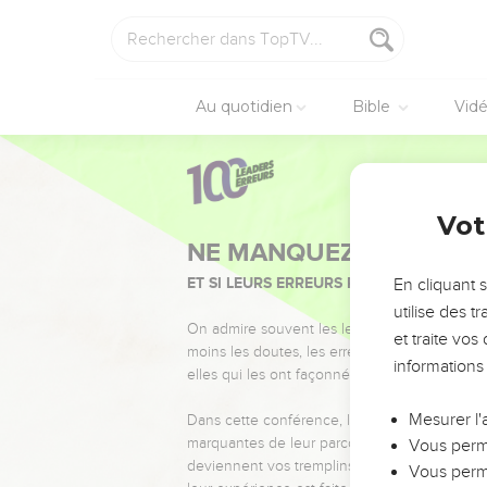
Au quotidien
Bible
Vid
Vot
NE MANQUEZ PAS L’ÉVÉ
ET SI LEURS ERREURS POUVAIENT VOUS 
En cliquant 
utilise des 
On admire souvent les leaders pour leurs réussi
et traite vo
moins les doutes, les erreurs et les saisons di
informations
elles qui les ont façonnés.
Mesurer l'
Dans cette conférence, leaders, entrepreneur
marquantes de leur parcours et les clés pour
Vous perme
deviennent vos tremplins. Que vous guidiez 
Vous perme