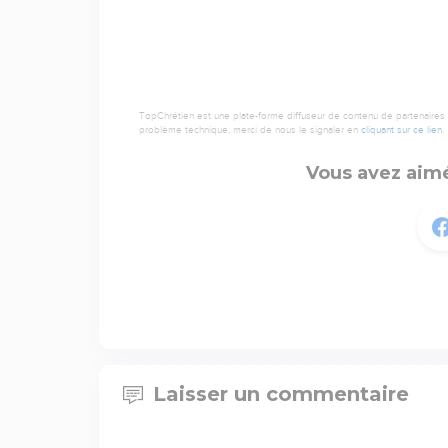
TopChrétien est une plate-forme diffuseur de contenu de partenaires de
problème technique, merci de nous le signaler en
cliquant sur ce lien
.
Vous avez aimé
Laisser un commentaire