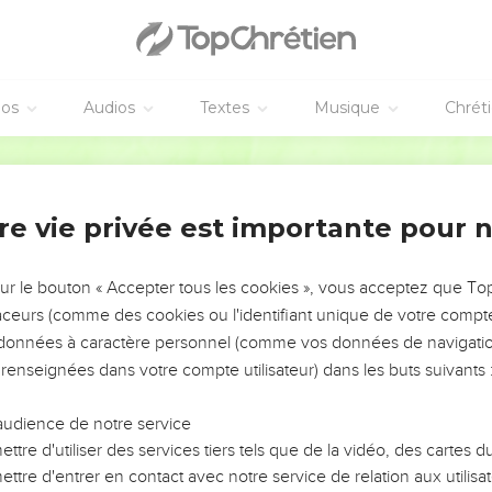
éos
Audios
Textes
Musique
Chrét
re vie privée est importante pour 
NEMENT DE L’ANNÉE !
ÉVITER LES VOTRES ?
sur le bouton « Accepter tous les cookies », vous acceptez que T
traceurs (comme des cookies ou l'identifiant unique de votre compte 
tes, leur impact, leur foi ou leur vision. Mais on voit
s données à caractère personnel (comme vos données de navigatio
fficiles qu'ils ont traversés, alors même que ce sont
 renseignées dans votre compte utilisateur) dans les buts suivants 
audience de notre service
s, et responsables reviennent sur les erreurs
 avancer avec plus de sagesse afin que leurs erreurs
ttre d'utiliser des services tiers tels que de la vidéo, des cartes
un ministère, une équipe, un groupe ou une famille,
ttre d'entrer en contact avec notre service de relation aux utilisat