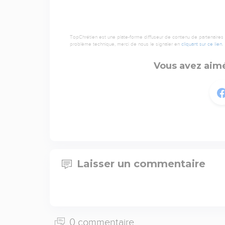
TopChrétien est une plate-forme diffuseur de contenu de partenaires de
problème technique, merci de nous le signaler en
cliquant sur ce lien
.
Vous avez aimé
Laisser un commentaire
0 commentaire