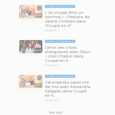
VIDÉO
COUPÉ EN 4
« Je croyais être un
49:44
homme » : l'histoire de
Janick Christen dans
"Coupé en 4"
Coupé en 4
VIDÉO
COUPÉ EN 4
Gérer ses crises
14:16
d'angoisses avec Dieu !
- Linoï Chabot dans
Coupé en 4
Coupé en 4
VIDÉO
COUPÉ EN 4
J'ai entendu satan rire
33:54
de moi avec Alexandra
Salgado dans Coupé
en 4
Coupé en 4
Voir tout