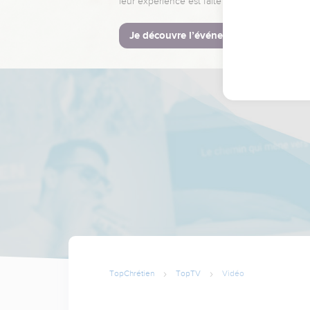
leur expérience est faite pour vous.
Je découvre l’événement
TopChrétien
TopTV
Vidéo