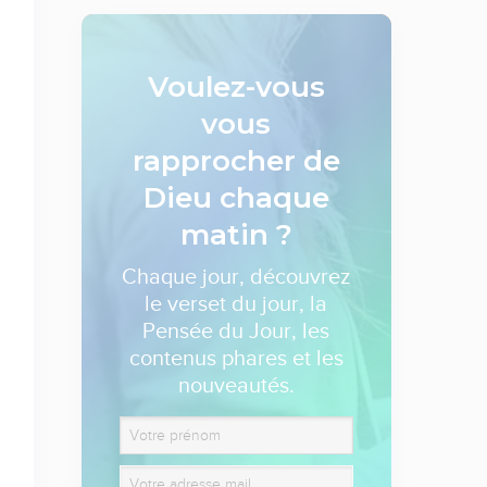
Voulez-vous
vous
rapprocher de
Dieu
chaque
matin ?
Chaque jour, découvrez
le verset du jour, la
Pensée du Jour, les
contenus phares et les
nouveautés.