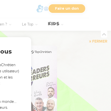
Faire un don
ien ?
Le Top
FERMER
nous
opChrétien
utilisateur)
n et les
:
 du monde…
eurs.