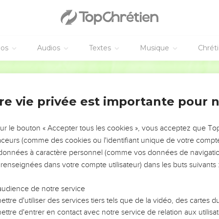
éos
Audios
Textes
Musique
Chrét
re vie privée est importante pour 
NEMENT DE L’ANNÉE !
ÉVITER LES VOTRES ?
sur le bouton « Accepter tous les cookies », vous acceptez que T
traceurs (comme des cookies ou l'identifiant unique de votre compte 
tes, leur impact, leur foi ou leur vision. Mais on voit
s données à caractère personnel (comme vos données de navigatio
fficiles qu'ils ont traversés, alors même que ce sont
 renseignées dans votre compte utilisateur) dans les buts suivants 
audience de notre service
s, et responsables reviennent sur les erreurs
 avancer avec plus de sagesse afin que leurs erreurs
ttre d'utiliser des services tiers tels que de la vidéo, des cartes
un ministère, une équipe, un groupe ou une famille,
ttre d'entrer en contact avec notre service de relation aux utilisat