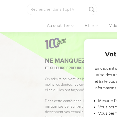
Au quotidien
Bible
Vid
Vot
NE MANQUEZ PAS L’ÉVÉ
ET SI LEURS ERREURS POUVAIENT VOUS 
En cliquant 
utilise des 
On admire souvent les leaders pour leurs réussi
et traite vo
moins les doutes, les erreurs et les saisons di
informations
elles qui les ont façonnés.
Mesurer l'
Dans cette conférence, leaders, entrepreneur
marquantes de leur parcours et les clés pour
Vous perme
deviennent vos tremplins. Que vous guidiez 
Vous perme