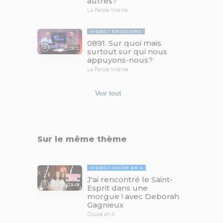
autres?
La Parole Vivante
VIDÉO
ÉMISSIONS
0891. Sur quoi mais
29:12
surtout sur qui nous
appuyons-nous?
La Parole Vivante
Voir tout
Sur le même thème
VIDÉO
COUPÉ EN 4
J'ai rencontré le Saint-
29:46
Esprit dans une
morgue ! avec Deborah
Gagnieux
Coupé en 4