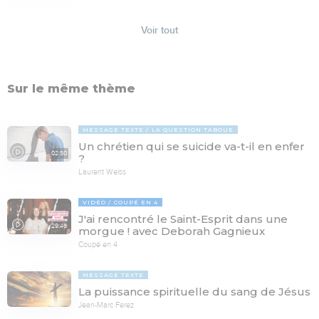
Voir tout
Sur le même thème
MESSAGE TEXTE
LA QUESTION TABOUE
Un chrétien qui se suicide va-t-il en enfer
02:50
?
Laurent Weiss
VIDÉO
COUPÉ EN 4
J'ai rencontré le Saint-Esprit dans une
29:46
morgue ! avec Deborah Gagnieux
Coupé en 4
MESSAGE TEXTE
La puissance spirituelle du sang de Jésus
Jean-Marc Ferez