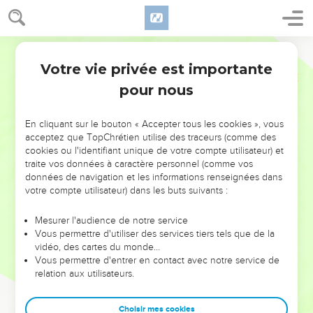
Votre vie privée est importante
pour nous
NE MANQUEZ PAS L’ÉVÉNEMENT
En cliquant sur le bouton « Accepter tous les cookies », vous
DE L’ANNÉE !
acceptez que TopChrétien utilise des traceurs (comme des
cookies ou l'identifiant unique de votre compte utilisateur) et
ET SI LEURS ERREURS POUVAIENT VOUS ÉVITER LES
traite vos données à caractère personnel (comme vos
VOTRES ?
données de navigation et les informations renseignées dans
votre compte utilisateur) dans les buts suivants :
On admire souvent les leaders pour leurs réussites, leur impact,
leur foi ou leur vision. Mais on voit moins les doutes, les erreurs
Mesurer l'audience de notre service
Vous permettre d'utiliser des services tiers tels que de la
et les saisons difficiles qu'ils ont traversés, alors même que ce
vidéo, des cartes du monde…
sont elles qui les ont façonnés.
Vous permettre d'entrer en contact avec notre service de
relation aux utilisateurs.
Dans cette conférence, leaders, entrepreneurs, et responsables
reviennent sur les erreurs marquantes de leur parcours et les
clés pour avancer avec plus de sagesse afin que leurs erreurs
Choisir mes cookies