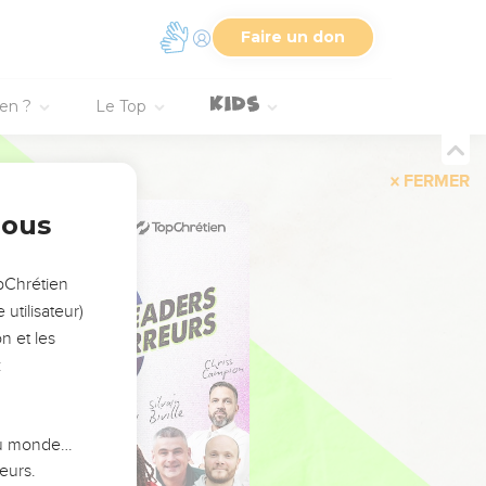
Faire un don
ien ?
Le Top
FERMER
nous
opChrétien
utilisateur)
n et les
:
 du monde…
eurs.