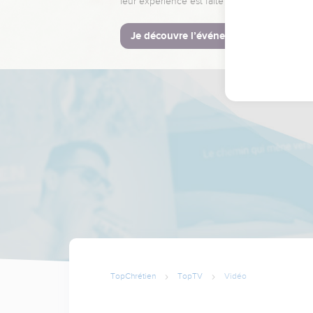
leur expérience est faite pour vous.
Je découvre l’événement
TopChrétien
TopTV
Vidéo