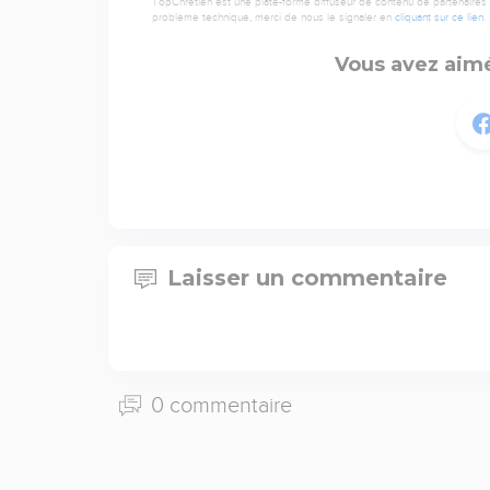
TopChrétien est une plate-forme diffuseur de contenu de partenaires de
problème technique, merci de nous le signaler en
cliquant sur ce lien
.
Vous avez aimé
Laisser un commentaire
0 commentaire