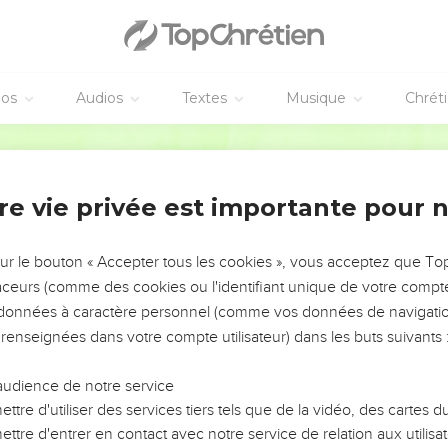
éos
Audios
Textes
Musique
Chrét
re vie privée est importante pour 
NEMENT DE L’ANNÉE !
ÉVITER LES VOTRES ?
sur le bouton « Accepter tous les cookies », vous acceptez que T
traceurs (comme des cookies ou l'identifiant unique de votre compte 
tes, leur impact, leur foi ou leur vision. Mais on voit
s données à caractère personnel (comme vos données de navigatio
fficiles qu'ils ont traversés, alors même que ce sont
 renseignées dans votre compte utilisateur) dans les buts suivants 
audience de notre service
s, et responsables reviennent sur les erreurs
 avancer avec plus de sagesse afin que leurs erreurs
ttre d'utiliser des services tiers tels que de la vidéo, des cartes
un ministère, une équipe, un groupe ou une famille,
ttre d'entrer en contact avec notre service de relation aux utilisat