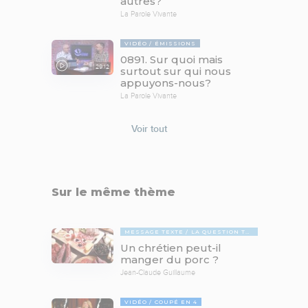
autres?
La Parole Vivante
VIDÉO
ÉMISSIONS
0891. Sur quoi mais
29:12
surtout sur qui nous
appuyons-nous?
La Parole Vivante
Voir tout
Sur le même thème
MESSAGE TEXTE
LA QUESTION TABOUE
Un chrétien peut-il
manger du porc ?
Jean-Claude Guillaume
VIDÉO
COUPÉ EN 4