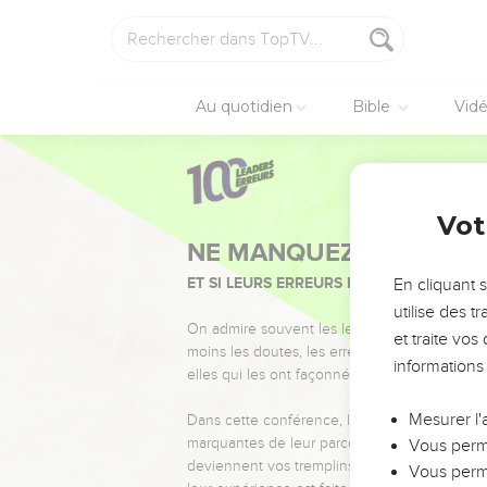
Au quotidien
Bible
Vid
Vot
NE MANQUEZ PAS L’ÉVÉ
ET SI LEURS ERREURS POUVAIENT VOUS 
En cliquant 
utilise des 
On admire souvent les leaders pour leurs réussi
et traite vo
moins les doutes, les erreurs et les saisons di
informations
elles qui les ont façonnés.
Mesurer l'
Dans cette conférence, leaders, entrepreneur
marquantes de leur parcours et les clés pour
Vous perme
deviennent vos tremplins. Que vous guidiez 
Vous perme