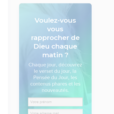
Voulez-vous
vous
rapprocher de
Dieu
chaque
matin ?
Chaque jour, découvrez
le verset du jour, la
Pensée du Jour, les
contenus phares et les
nouveautés.