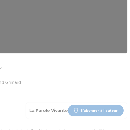
?
and Grimard
La Parole Vivante
S'abonner à l'auteur