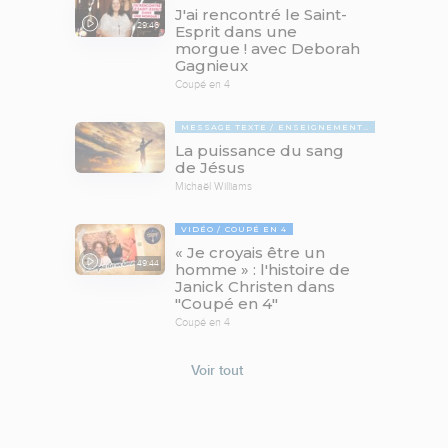
J'ai rencontré le Saint-
29:46
Esprit dans une
morgue ! avec Deborah
Gagnieux
Coupé en 4
MESSAGE TEXTE
ENSEIGNEMENTS BIBLIQUES
La puissance du sang
de Jésus
Michaël Williams
VIDÉO
COUPÉ EN 4
« Je croyais être un
49:44
homme » : l'histoire de
Janick Christen dans
"Coupé en 4"
Coupé en 4
Voir tout