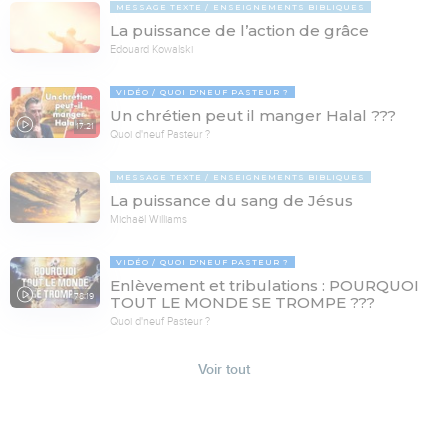
MESSAGE TEXTE
ENSEIGNEMENTS BIBLIQUES
La puissance de l’action de grâce
Edouard Kowalski
VIDÉO
QUOI D'NEUF PASTEUR ?
Un chrétien peut il manger Halal ???
17:21
Quoi d'neuf Pasteur ?
MESSAGE TEXTE
ENSEIGNEMENTS BIBLIQUES
La puissance du sang de Jésus
Michaël Williams
VIDÉO
QUOI D'NEUF PASTEUR ?
Enlèvement et tribulations : POURQUOI
78:19
TOUT LE MONDE SE TROMPE ???
Quoi d'neuf Pasteur ?
Voir tout