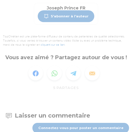
Joseph Prince FR
S'abonner à l'auteur
TopChrétien est une plate-forme diffuseur de contenu de partenaires de qualité sélectionnés.
Toutefois, si vous veniez à trouver un contenu vidéo illicite ou avec un problème technique,
merci de nous le signaler en
cliquant sur ce lien
.
Vous avez aimé ? Partagez autour de vous !
5
PARTAGES
Laisser un commentaire
Connectez-vous pour poster un commentaire