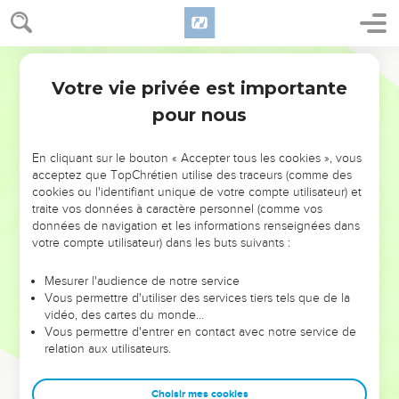
Votre vie privée est importante
pour nous
NE MANQUEZ PAS L’ÉVÉNEMENT
En cliquant sur le bouton « Accepter tous les cookies », vous
DE L’ANNÉE !
acceptez que TopChrétien utilise des traceurs (comme des
cookies ou l'identifiant unique de votre compte utilisateur) et
ET SI LEURS ERREURS POUVAIENT VOUS ÉVITER LES
traite vos données à caractère personnel (comme vos
VOTRES ?
données de navigation et les informations renseignées dans
votre compte utilisateur) dans les buts suivants :
On admire souvent les leaders pour leurs réussites, leur impact,
leur foi ou leur vision. Mais on voit moins les doutes, les erreurs
Mesurer l'audience de notre service
Vous permettre d'utiliser des services tiers tels que de la
et les saisons difficiles qu'ils ont traversés, alors même que ce
vidéo, des cartes du monde…
sont elles qui les ont façonnés.
Vous permettre d'entrer en contact avec notre service de
relation aux utilisateurs.
Dans cette conférence, leaders, entrepreneurs, et responsables
reviennent sur les erreurs marquantes de leur parcours et les
clés pour avancer avec plus de sagesse afin que leurs erreurs
Choisir mes cookies