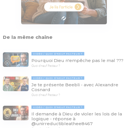
De la même chaîne
VIDÉO
QUOI D'NEUF PASTEUR ?
Pourquoi Dieu n'empêche pas le mal ???
09:33
Quoi d'neuf Pasteur ?
VIDÉO
QUOI D'NEUF PASTEUR ?
Je te présente Beebli - avec Alexandre
17:12
Cosnard
Quoi d'neuf Pasteur ?
VIDÉO
QUOI D'NEUF PASTEUR ?
Il demande à Dieu de violer les lois de la
12:16
logique - réponse à
@unirreductibleathee8467