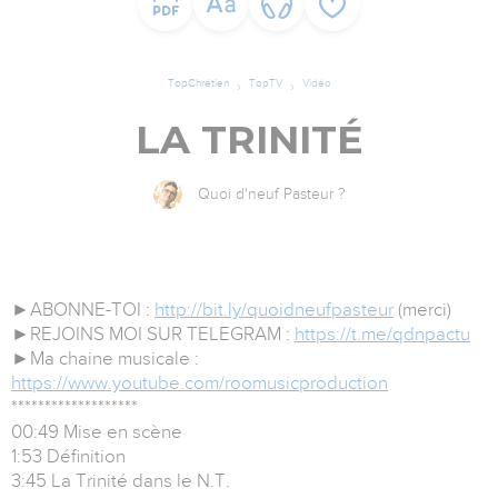
TopChrétien
TopTV
Vidéo
LA TRINITÉ
Quoi d'neuf Pasteur ?
►ABONNE-TOI :
http://bit.ly/quoidneufpasteur
(merci)
►REJOINS MOI SUR TELEGRAM :
https://t.me/qdnpactu
►Ma chaine musicale :
https://www.youtube.com/roomusicproduction
*******************
00:49 Mise en scène
1:53 Définition
3:45 La Trinité dans le N.T.