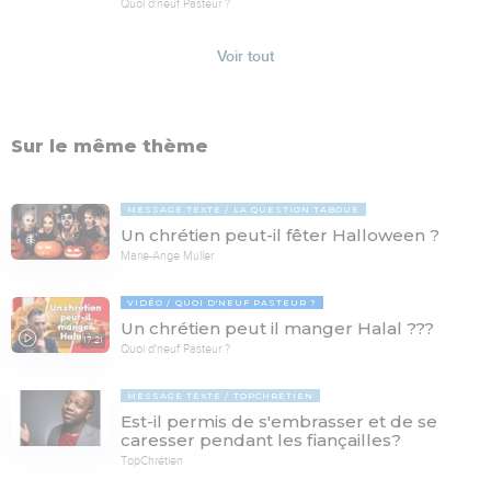
Quoi d'neuf Pasteur ?
Voir tout
Sur le même thème
MESSAGE TEXTE
LA QUESTION TABOUE
Un chrétien peut-il fêter Halloween ?
Marie-Ange Muller
VIDÉO
QUOI D'NEUF PASTEUR ?
Un chrétien peut il manger Halal ???
17:21
Quoi d'neuf Pasteur ?
MESSAGE TEXTE
TOPCHRÉTIEN
Est-il permis de s'embrasser et de se
caresser pendant les fiançailles?
TopChrétien