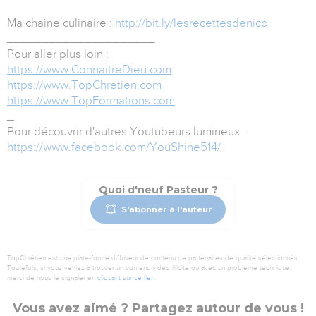
Ma chaine culinaire :
http://bit.ly/lesrecettesdenico
_____________________
Pour aller plus loin :
https://www.ConnaitreDieu.com
https://www.TopChretien.com
https://www.TopFormations.com
_
Pour découvrir d'autres Youtubeurs lumineux :
https://www.facebook.com/YouShine514/
Quoi d'neuf Pasteur ?
S'abonner à l'auteur
TopChrétien est une plate-forme diffuseur de contenu de partenaires de qualité sélectionnés.
Toutefois, si vous veniez à trouver un contenu vidéo illicite ou avec un problème technique,
merci de nous le signaler en
cliquant sur ce lien
.
Vous avez aimé ? Partagez autour de vous !