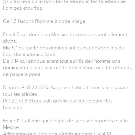
5 La lumière brille dans les ténèbres et les ténèbres ne
l’ont pas étouffée.
Ge 1.6 faisons l'homme à notre image
Esa 9.5 qui donne au Messie des noms essentiellement
divins.
Mic 5:1 qui parle des origines antiques et éternelles du
futur dominateur d'Israël.
Da 7.14 qui attribue avant tout au Fils de l'homme une
domination future, mais cette domination, une fois établie,
ne passera point.
D'après Pr 8:22-30 la Sagesse habitait dans le ciel avant
tous les siècles
Pr 1:20 et 8:31 nous dit qu'elle est venue parmi les
hommes
Esaïe 11:2 affirme que l'esprit de sagesse reposera sur le
Messie.
Affirmation que Jésus va s'attribuer dans Luc 4.18