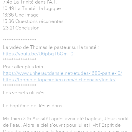
7:45 La Trinité dans l'A.T.
10:49 La Trinité : la logique
13:36 Une image
15:36 Questions récurrentes
23:21 Conclusion
*******************
La vidéo de Thomas le pasteur sur la trinité :
https://youtu.be/U6pbqT6QmT0
*******************
Pour aller plus loin :
https://www.unherautdansle.net/etudes-1689-partie-19/
https://topbible.topchretien.com/dictionnaire/trinite/
*******************
Les versets utilisés :
Le baptême de Jésus dans
Matthieu 3.16 Aussitôt après avoir été baptisé, Jésus sortit
de l’eau. Alors le ciel s’ouvrit pour lui et il vit l’Esprit de
Dieu descendre sous la forme d’une colombe et venir sur