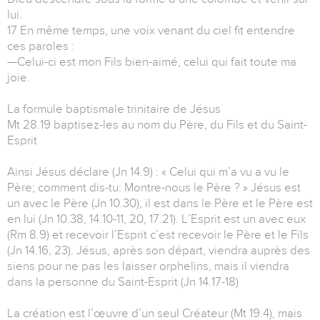
lui.
17 En même temps, une voix venant du ciel fit entendre
ces paroles :
—Celui-ci est mon Fils bien-aimé, celui qui fait toute ma
joie.
La formule baptismale trinitaire de Jésus
Mt 28.19 baptisez-les au nom du Père, du Fils et du Saint-
Esprit
Ainsi Jésus déclare (Jn 14.9) : « Celui qui m’a vu a vu le
Père; comment dis-tu: Montre-nous le Père ? » Jésus est
un avec le Père (Jn 10.30), il est dans le Père et le Père est
en lui (Jn 10.38, 14.10-11, 20, 17.21). L’Esprit est un avec eux
(Rm 8.9) et recevoir l’Esprit c’est recevoir le Père et le Fils
(Jn 14.16, 23). Jésus, après son départ, viendra auprès des
siens pour ne pas les laisser orphelins, mais il viendra
dans la personne du Saint-Esprit (Jn 14.17-18)
La création est l’œuvre d’un seul Créateur (Mt 19.4), mais