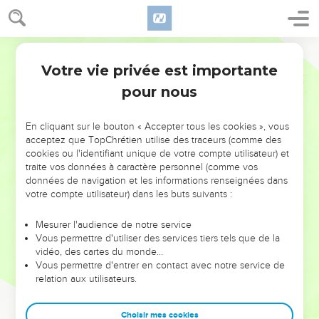
Votre vie privée est importante
pour nous
NE MANQUEZ PAS L’ÉVÉNEMENT
En cliquant sur le bouton « Accepter tous les cookies », vous
DE L’ANNÉE !
acceptez que TopChrétien utilise des traceurs (comme des
cookies ou l'identifiant unique de votre compte utilisateur) et
ET SI LEURS ERREURS POUVAIENT VOUS ÉVITER LES
traite vos données à caractère personnel (comme vos
VOTRES ?
données de navigation et les informations renseignées dans
votre compte utilisateur) dans les buts suivants :
On admire souvent les leaders pour leurs réussites, leur impact,
leur foi ou leur vision. Mais on voit moins les doutes, les erreurs
Mesurer l'audience de notre service
Vous permettre d'utiliser des services tiers tels que de la
et les saisons difficiles qu'ils ont traversés, alors même que ce
vidéo, des cartes du monde…
sont elles qui les ont façonnés.
Vous permettre d'entrer en contact avec notre service de
relation aux utilisateurs.
Dans cette conférence, leaders, entrepreneurs, et responsables
reviennent sur les erreurs marquantes de leur parcours et les
clés pour avancer avec plus de sagesse afin que leurs erreurs
Choisir mes cookies