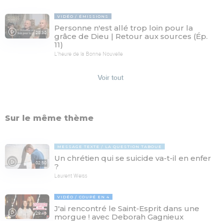
VIDÉO
ÉMISSIONS
Personne n'est allé trop loin pour la
28:30
grâce de Dieu | Retour aux sources (Ép.
11)
L'heure de la Bonne Nouvelle
Voir tout
Sur le même thème
MESSAGE TEXTE
LA QUESTION TABOUE
Un chrétien qui se suicide va-t-il en enfer
02:50
?
Laurent Weiss
VIDÉO
COUPÉ EN 4
J'ai rencontré le Saint-Esprit dans une
29:46
morgue ! avec Deborah Gagnieux