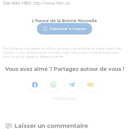
Site Web HBN: http://www.hbn.ca
L'heure de la Bonne Nouvelle
S'abonner à l'auteur
TopChrétien est une plate-forme diffuseur de contenu de partenaires de qualité sélectionnés.
Toutefois, si vous veniez à trouver un contenu vidéo illicite ou avec un problème technique,
merci de nous le signaler en
cliquant sur ce lien
.
Vous avez aimé ? Partagez autour de vous !
1
PARTAGES
Laisser un commentaire