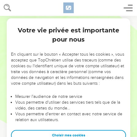
Votre vie privée est importante
pour nous
NE MANQUEZ PAS L’ÉVÉNEMENT
En cliquant sur le bouton « Accepter tous les cookies », vous
DE L’ANNÉE !
acceptez que TopChrétien utilise des traceurs (comme des
cookies ou l'identifiant unique de votre compte utilisateur) et
ET SI LEURS ERREURS POUVAIENT VOUS ÉVITER LES
traite vos données à caractère personnel (comme vos
VOTRES ?
données de navigation et les informations renseignées dans
votre compte utilisateur) dans les buts suivants :
On admire souvent les leaders pour leurs réussites, leur impact,
leur foi ou leur vision. Mais on voit moins les doutes, les erreurs
Mesurer l'audience de notre service
Vous permettre d'utiliser des services tiers tels que de la
et les saisons difficiles qu'ils ont traversés, alors même que ce
vidéo, des cartes du monde…
sont elles qui les ont façonnés.
Vous permettre d'entrer en contact avec notre service de
relation aux utilisateurs.
Dans cette conférence, leaders, entrepreneurs, et responsables
reviennent sur les erreurs marquantes de leur parcours et les
clés pour avancer avec plus de sagesse afin que leurs erreurs
Choisir mes cookies