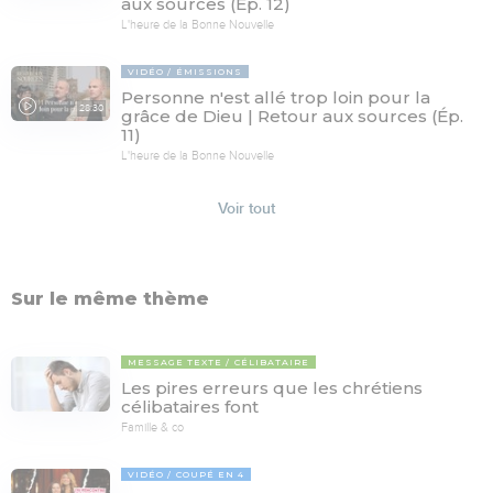
aux sources (Ép. 12)
L'heure de la Bonne Nouvelle
VIDÉO
ÉMISSIONS
Personne n'est allé trop loin pour la
28:30
grâce de Dieu | Retour aux sources (Ép.
11)
L'heure de la Bonne Nouvelle
Voir tout
Sur le même thème
MESSAGE TEXTE
CÉLIBATAIRE
Les pires erreurs que les chrétiens
célibataires font
Famille & co
VIDÉO
COUPÉ EN 4