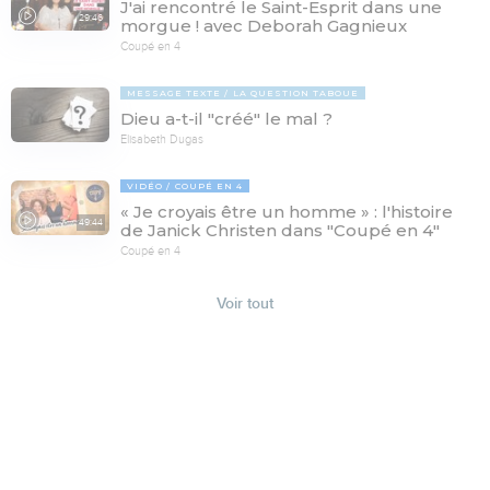
J'ai rencontré le Saint-Esprit dans une
29:46
morgue ! avec Deborah Gagnieux
Coupé en 4
MESSAGE TEXTE
LA QUESTION TABOUE
Dieu a-t-il "créé" le mal ?
Elisabeth Dugas
VIDÉO
COUPÉ EN 4
« Je croyais être un homme » : l'histoire
49:44
de Janick Christen dans "Coupé en 4"
Coupé en 4
Voir tout