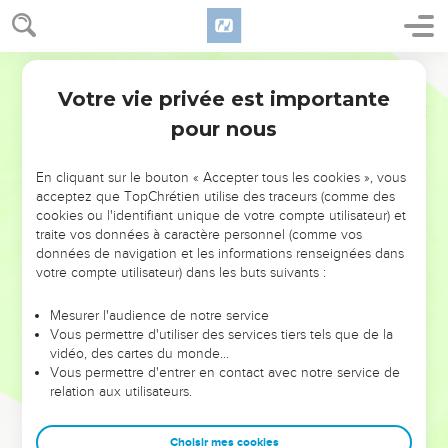
Votre vie privée est importante
pour nous
NE MANQUEZ PAS L’ÉVÉNEMENT
En cliquant sur le bouton « Accepter tous les cookies », vous
DE L’ANNÉE !
acceptez que TopChrétien utilise des traceurs (comme des
cookies ou l'identifiant unique de votre compte utilisateur) et
ET SI LEURS ERREURS POUVAIENT VOUS ÉVITER LES
traite vos données à caractère personnel (comme vos
VOTRES ?
données de navigation et les informations renseignées dans
votre compte utilisateur) dans les buts suivants :
On admire souvent les leaders pour leurs réussites, leur impact,
leur foi ou leur vision. Mais on voit moins les doutes, les erreurs
Mesurer l'audience de notre service
Vous permettre d'utiliser des services tiers tels que de la
et les saisons difficiles qu'ils ont traversés, alors même que ce
vidéo, des cartes du monde…
sont elles qui les ont façonnés.
Vous permettre d'entrer en contact avec notre service de
relation aux utilisateurs.
Dans cette conférence, leaders, entrepreneurs, et responsables
reviennent sur les erreurs marquantes de leur parcours et les
clés pour avancer avec plus de sagesse afin que leurs erreurs
Choisir mes cookies