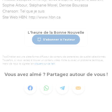
Sophie Arbour, Stéphanie Morel, Denise Bourassa
Chanson: Tel que je suis
Site Web HBN: http://www.hbn.ca
L'heure de la Bonne Nouvelle
S'abonner à l'auteur
TopChrétien est une plate-forme diffuseur de contenu de partenaires de qualité sélectionnés.
Toutefois, si vous veniez à trouver un contenu vidéo illicite ou avec un problème technique,
merci de nous le signaler en
cliquant sur ce lien
.
Vous avez aimé ? Partagez autour de vous !