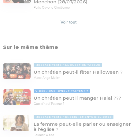
Menchon [28/07/2026]
Porte Ouverte Chrétienne
Voir tout
Sur le même thème
MESSAGE TEXTE
LA QUESTION TABOUE
Un chrétien peut-il fêter Halloween ?
Marie-Ange Muller
VIDÉO
QUOI D'NEUF PASTEUR ?
Un chrétien peut il manger Halal ???
17:21
Quoi d'neuf Pasteur ?
MESSAGE TEXTE
ENSEIGNEMENTS BIBLIQUES
La femme peut-elle parler ou enseigner
à l'église ?
Laurent Weiss