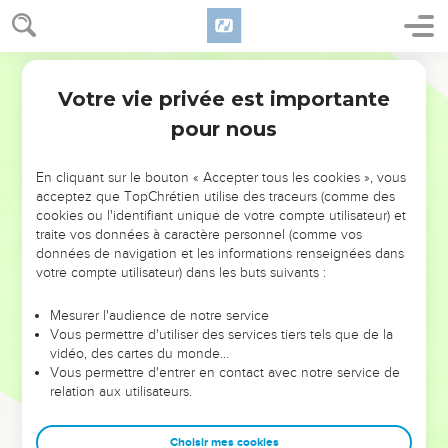
Votre vie privée est importante
pour nous
NE MANQUEZ PAS L’ÉVÉNEMENT
En cliquant sur le bouton « Accepter tous les cookies », vous
DE L’ANNÉE !
acceptez que TopChrétien utilise des traceurs (comme des
cookies ou l'identifiant unique de votre compte utilisateur) et
ET SI LEURS ERREURS POUVAIENT VOUS ÉVITER LES
traite vos données à caractère personnel (comme vos
VOTRES ?
données de navigation et les informations renseignées dans
votre compte utilisateur) dans les buts suivants :
On admire souvent les leaders pour leurs réussites, leur impact,
leur foi ou leur vision. Mais on voit moins les doutes, les erreurs
Mesurer l'audience de notre service
Vous permettre d'utiliser des services tiers tels que de la
et les saisons difficiles qu'ils ont traversés, alors même que ce
vidéo, des cartes du monde…
sont elles qui les ont façonnés.
Vous permettre d'entrer en contact avec notre service de
relation aux utilisateurs.
Dans cette conférence, leaders, entrepreneurs, et responsables
reviennent sur les erreurs marquantes de leur parcours et les
clés pour avancer avec plus de sagesse afin que leurs erreurs
Choisir mes cookies