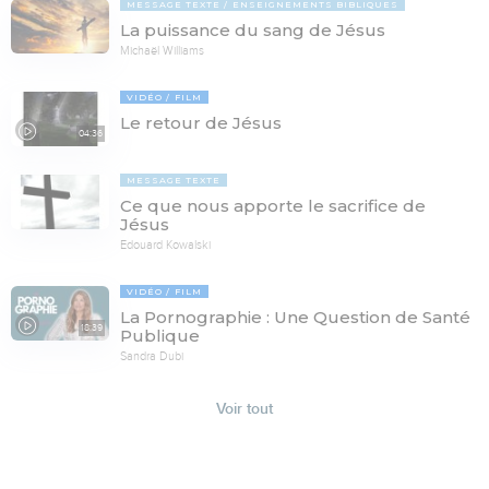
MESSAGE TEXTE
ENSEIGNEMENTS BIBLIQUES
La puissance du sang de Jésus
Michaël Williams
VIDÉO
FILM
Le retour de Jésus
04:36
MESSAGE TEXTE
Ce que nous apporte le sacrifice de
Jésus
Edouard Kowalski
VIDÉO
FILM
La Pornographie : Une Question de Santé
18:39
Publique
Sandra Dubi
Voir tout