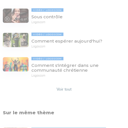
VIDÉO
LOGOSCOM
Sous contrôle
02:37
Logoscom
VIDÉO
LOGOSCOM
Comment espérer aujourd'hui?
01:41
Logoscom
VIDÉO
LOGOSCOM
Comment s'intégrer dans une
03:25
communauté chrétienne
Logoscom
Voir tout
Sur le même thème