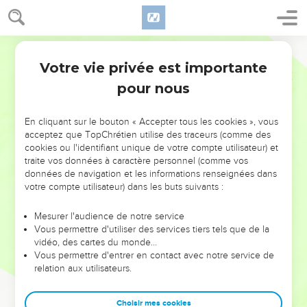
Votre vie privée est importante
pour nous
NE MANQUEZ PAS L’ÉVÉNEMENT
En cliquant sur le bouton « Accepter tous les cookies », vous
DE L’ANNÉE !
acceptez que TopChrétien utilise des traceurs (comme des
cookies ou l'identifiant unique de votre compte utilisateur) et
ET SI LEURS ERREURS POUVAIENT VOUS ÉVITER LES
traite vos données à caractère personnel (comme vos
VOTRES ?
données de navigation et les informations renseignées dans
votre compte utilisateur) dans les buts suivants :
On admire souvent les leaders pour leurs réussites, leur impact,
leur foi ou leur vision. Mais on voit moins les doutes, les erreurs
Mesurer l'audience de notre service
Vous permettre d'utiliser des services tiers tels que de la
et les saisons difficiles qu'ils ont traversés, alors même que ce
vidéo, des cartes du monde…
sont elles qui les ont façonnés.
Vous permettre d'entrer en contact avec notre service de
relation aux utilisateurs.
Dans cette conférence, leaders, entrepreneurs, et responsables
reviennent sur les erreurs marquantes de leur parcours et les
clés pour avancer avec plus de sagesse afin que leurs erreurs
Choisir mes cookies