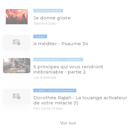
MESSAGE TEXTE
Je donne gloire
Stéphane Quéry
VIDÉO
A méditer - Psaume 34
MESSAGE TEXTE
LIFESTYLE
5 principes qui vous rendront
inébranlable - partie 2
Lisa Giordanella
VIDÉO
ENSEIGNEMENT
Dorothée Rajiah - La louange activateur
de votre miracle (1)
Paris Centre Chrétien
Voir tout