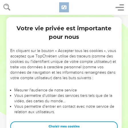
Votre vie privée est importante
pour nous
NE MANQUEZ PAS L’ÉVÉNEMENT
En cliquant sur le bouton « Accepter tous les cookies », vous
DE L’ANNÉE !
acceptez que TopChrétien utilise des traceurs (comme des
cookies ou l'identifiant unique de votre compte utilisateur) et
ET SI LEURS ERREURS POUVAIENT VOUS ÉVITER LES
traite vos données à caractère personnel (comme vos
VOTRES ?
données de navigation et les informations renseignées dans
votre compte utilisateur) dans les buts suivants :
On admire souvent les leaders pour leurs réussites, leur impact,
leur foi ou leur vision. Mais on voit moins les doutes, les erreurs
Mesurer l'audience de notre service
Vous permettre d'utiliser des services tiers tels que de la
et les saisons difficiles qu'ils ont traversés, alors même que ce
vidéo, des cartes du monde…
sont elles qui les ont façonnés.
Vous permettre d'entrer en contact avec notre service de
relation aux utilisateurs.
Dans cette conférence, leaders, entrepreneurs, et responsables
reviennent sur les erreurs marquantes de leur parcours et les
clés pour avancer avec plus de sagesse afin que leurs erreurs
Choisir mes cookies