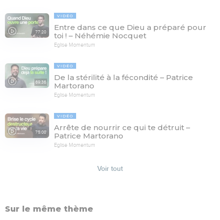
VIDÉO
Entre dans ce que Dieu a préparé pour
77:20
toi ! – Néhémie Nocquet
Eglise Momentum
VIDÉO
De la stérilité à la fécondité – Patrice
69:36
Martorano
Eglise Momentum
VIDÉO
Arrête de nourrir ce qui te détruit –
75:08
Patrice Martorano
Eglise Momentum
Voir tout
Sur le même thème