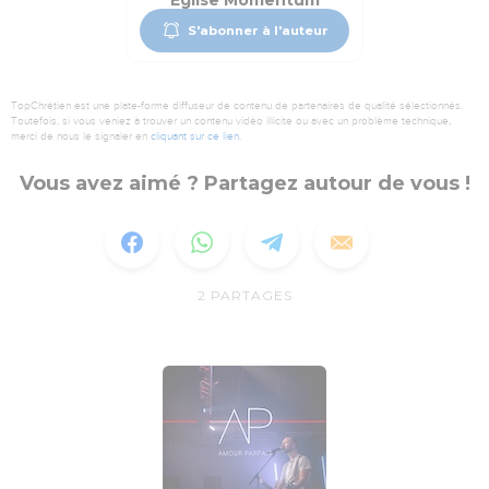
Eglise Momentum
S'abonner à l'auteur
TopChrétien est une plate-forme diffuseur de contenu de partenaires de qualité sélectionnés.
Toutefois, si vous veniez à trouver un contenu vidéo illicite ou avec un problème technique,
merci de nous le signaler en
cliquant sur ce lien
.
Vous avez aimé ? Partagez autour de vous !
2
PARTAGES