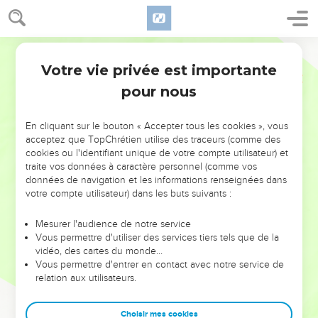
Votre vie privée est importante
pour nous
NE MANQUEZ PAS L’ÉVÉNEMENT
En cliquant sur le bouton « Accepter tous les cookies », vous
DE L’ANNÉE !
acceptez que TopChrétien utilise des traceurs (comme des
cookies ou l'identifiant unique de votre compte utilisateur) et
ET SI LEURS ERREURS POUVAIENT VOUS ÉVITER LES
traite vos données à caractère personnel (comme vos
VOTRES ?
données de navigation et les informations renseignées dans
votre compte utilisateur) dans les buts suivants :
On admire souvent les leaders pour leurs réussites, leur impact,
leur foi ou leur vision. Mais on voit moins les doutes, les erreurs
Mesurer l'audience de notre service
Vous permettre d'utiliser des services tiers tels que de la
et les saisons difficiles qu'ils ont traversés, alors même que ce
vidéo, des cartes du monde…
sont elles qui les ont façonnés.
Vous permettre d'entrer en contact avec notre service de
relation aux utilisateurs.
Dans cette conférence, leaders, entrepreneurs, et responsables
reviennent sur les erreurs marquantes de leur parcours et les
clés pour avancer avec plus de sagesse afin que leurs erreurs
Choisir mes cookies