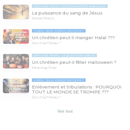
MESSAGE TEXTE
ENSEIGNEMENTS BIBLIQUES
La puissance du sang de Jésus
Michaël Williams
VIDÉO
QUOI D'NEUF PASTEUR ?
Un chrétien peut il manger Halal ???
17:21
Quoi d'neuf Pasteur ?
MESSAGE TEXTE
LA QUESTION TABOUE
Un chrétien peut-il fêter Halloween ?
Marie-Ange Muller
VIDÉO
QUOI D'NEUF PASTEUR ?
Enlèvement et tribulations : POURQUOI
78:19
TOUT LE MONDE SE TROMPE ???
Quoi d'neuf Pasteur ?
Voir tout