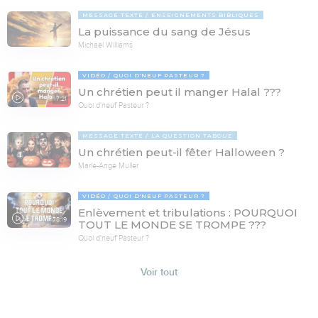
MESSAGE TEXTE
ENSEIGNEMENTS BIBLIQUES
La puissance du sang de Jésus
Michaël Williams
VIDÉO
QUOI D'NEUF PASTEUR ?
Un chrétien peut il manger Halal ???
17:21
Quoi d'neuf Pasteur ?
MESSAGE TEXTE
LA QUESTION TABOUE
Un chrétien peut-il fêter Halloween ?
Marie-Ange Muller
VIDÉO
QUOI D'NEUF PASTEUR ?
Enlèvement et tribulations : POURQUOI
78:19
TOUT LE MONDE SE TROMPE ???
Quoi d'neuf Pasteur ?
Voir tout