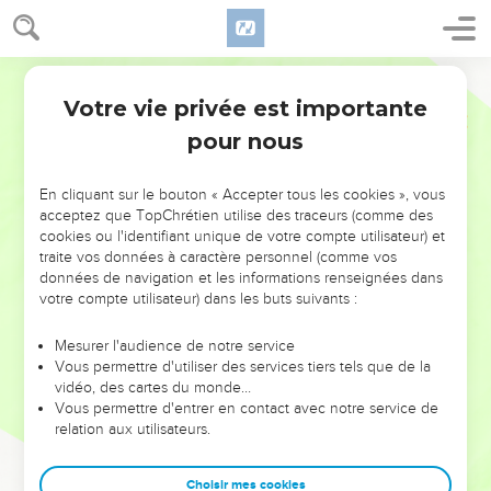
Votre vie privée est importante
pour nous
NE MANQUEZ PAS L’ÉVÉNEMENT
En cliquant sur le bouton « Accepter tous les cookies », vous
DE L’ANNÉE !
acceptez que TopChrétien utilise des traceurs (comme des
cookies ou l'identifiant unique de votre compte utilisateur) et
ET SI LEURS ERREURS POUVAIENT VOUS ÉVITER LES
traite vos données à caractère personnel (comme vos
VOTRES ?
données de navigation et les informations renseignées dans
votre compte utilisateur) dans les buts suivants :
On admire souvent les leaders pour leurs réussites, leur impact,
leur foi ou leur vision. Mais on voit moins les doutes, les erreurs
Mesurer l'audience de notre service
Vous permettre d'utiliser des services tiers tels que de la
et les saisons difficiles qu'ils ont traversés, alors même que ce
vidéo, des cartes du monde…
sont elles qui les ont façonnés.
Vous permettre d'entrer en contact avec notre service de
relation aux utilisateurs.
Dans cette conférence, leaders, entrepreneurs, et responsables
reviennent sur les erreurs marquantes de leur parcours et les
clés pour avancer avec plus de sagesse afin que leurs erreurs
Choisir mes cookies