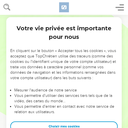
Votre vie privée est importante
pour nous
NE MANQUEZ PAS L’ÉVÉNEMENT
En cliquant sur le bouton « Accepter tous les cookies », vous
DE L’ANNÉE !
acceptez que TopChrétien utilise des traceurs (comme des
cookies ou l'identifiant unique de votre compte utilisateur) et
ET SI LEURS ERREURS POUVAIENT VOUS ÉVITER LES
traite vos données à caractère personnel (comme vos
VOTRES ?
données de navigation et les informations renseignées dans
votre compte utilisateur) dans les buts suivants :
On admire souvent les leaders pour leurs réussites, leur impact,
leur foi ou leur vision. Mais on voit moins les doutes, les erreurs
Mesurer l'audience de notre service
Vous permettre d'utiliser des services tiers tels que de la
et les saisons difficiles qu'ils ont traversés, alors même que ce
vidéo, des cartes du monde…
sont elles qui les ont façonnés.
Vous permettre d'entrer en contact avec notre service de
relation aux utilisateurs.
Dans cette conférence, leaders, entrepreneurs, et responsables
reviennent sur les erreurs marquantes de leur parcours et les
clés pour avancer avec plus de sagesse afin que leurs erreurs
Choisir mes cookies