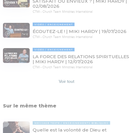
SATISFAIT OU ENVIEUX ? | MIKI HARDY |
67:42
02/08/2026
CTMI - Church Team Ministries International
VIDÉO
ENSEIGNEMENT
ÉCOUTEZ-LE ! | MIKI HARDY | 19/07/2026
74:12
CTMI - Church Team Ministries International
VIDÉO
ENSEIGNEMENT
LA FORCE DES RELATIONS SPIRITUELLES
63:40
| MIKI HARDY | 12/07/2026
CTMI - Church Team Ministries International
Voir tout
Sur le même thème
MESSAGE TEXTE
ENSEIGNEMENTS BIBLIQUES
Quelle est la volonté de Dieu et