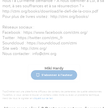
nous l’a Lui-même demandé ? A nous identifier à Lui, à sa
mort, à ses souffrances et à sa résurrection ? »
http://ctmi.org/books/download/le-defi-de-la-croix.pdf
Pour plus de livres visitez : http://ctmi.org/books/
Réseaux sociaux :
Facebook : https://www.facebook.com/ctmi.org/
Twitter : https://twitter.com/ctmi_fr
Soundcloud : https://soundcloud.com/ctmi
Site web : http://ctmi.org/
Nous contacter : info@ctmi.org
Miki Hardy
S'abonner à l'auteur
TopChrétien est une plate-forme diffuseur de contenu de partenaires de qualité sélectionnés.
Toutefois, si vous veniez à trouver un contenu vidéo illicite ou avec un problème technique,
merci de nous le signaler en
cliquant sur ce lien
.