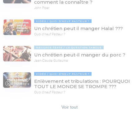
comment la connaître ?
John Piper
VIDÉO
QUOI D'NEUF PASTEUR ?
Un chrétien peut il manger Halal ???
17:21
Quoi d'neuf Pasteur ?
MESSAGE TEXTE
LA QUESTION TABOUE
Un chrétien peut-il manger du porc ?
Jean-Claude Guillaume
VIDÉO
QUOI D'NEUF PASTEUR ?
Enlèvement et tribulations : POURQUOI
78:19
TOUT LE MONDE SE TROMPE ???
Quoi d'neuf Pasteur ?
Voir tout