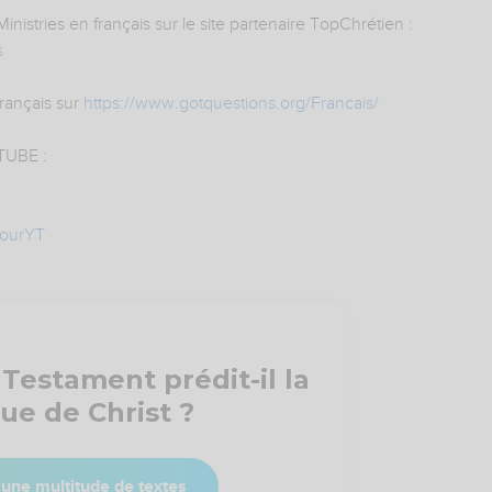
istries en français sur le site partenaire TopChrétien :
s
rançais sur
https://www.gotquestions.org/Francais/
UBE :
JourYT
 Testament prédit-il la
ue de Christ ?
une multitude de textes