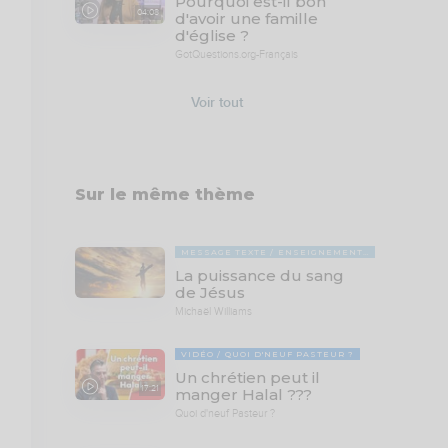
Pourquoi est-il bon
04:08
d'avoir une famille
d'église ?
GotQuestions.org-Français
Voir tout
Sur le même thème
MESSAGE TEXTE
ENSEIGNEMENTS BIBLIQUES
La puissance du sang
de Jésus
Michaël Williams
VIDÉO
QUOI D'NEUF PASTEUR ?
Un chrétien peut il
17:21
manger Halal ???
Quoi d'neuf Pasteur ?