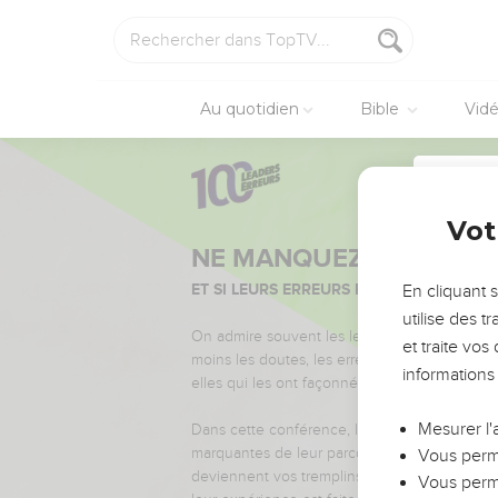
Au quotidien
Bible
Vid
Vot
NE MANQUEZ PAS L’ÉVÉ
ET SI LEURS ERREURS POUVAIENT VOUS 
En cliquant 
Nom du 
utilise des 
On admire souvent les leaders pour leurs réussi
et traite vo
moins les doutes, les erreurs et les saisons di
informations
elles qui les ont façonnés.
Email du
Mesurer l'
Dans cette conférence, leaders, entrepreneur
marquantes de leur parcours et les clés pour
Vous perme
deviennent vos tremplins. Que vous guidiez 
Vous perme