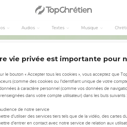
éos
Audios
Textes
Musique
Chrét
re vie privée est importante pour 
Partager par email
NEMENT DE L’ANNÉE !
ÉVITER LES VOTRES ?
sur le bouton « Accepter tous les cookies », vous acceptez que T
destinataire :
traceurs (comme des cookies ou l'identifiant unique de votre compte 
tes, leur impact, leur foi ou leur vision. Mais on voit
s données à caractère personnel (comme vos données de navigatio
fficiles qu'ils ont traversés, alors même que ce sont
 renseignées dans votre compte utilisateur) dans les buts suivants 
(des) destinataire(s) (max 10) :
audience de notre service
s, et responsables reviennent sur les erreurs
 avancer avec plus de sagesse afin que leurs erreurs
ttre d'utiliser des services tiers tels que de la vidéo, des cartes
un ministère, une équipe, un groupe ou une famille,
ttre d'entrer en contact avec notre service de relation aux utilisat