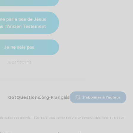
ne parle pas de Jésus
s l'Ancien Testament
Je ne sais pas
36
participants
GotQuestions.org-Français
S'abonner à l'auteur
 qualité sélectionnés. Toutefois, si vous veniez à trouver un contenu vidéo illicite ou avec un