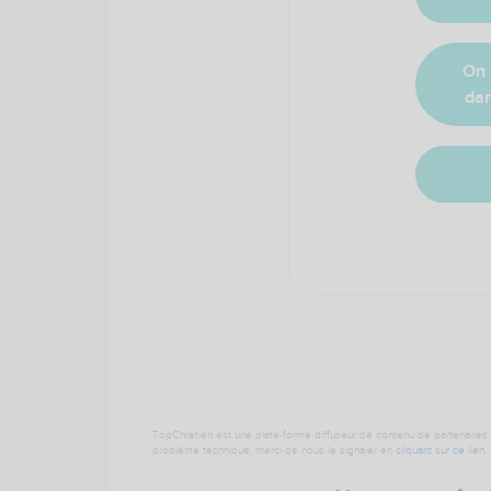
On 
dan
TopChrétien est une plate-forme diffuseur de contenu de partenaires de
problème technique, merci de nous le signaler en
cliquant sur ce lien
.