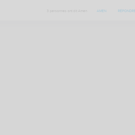
3 personnes ont dit Amen
AMEN
RÉPONDR