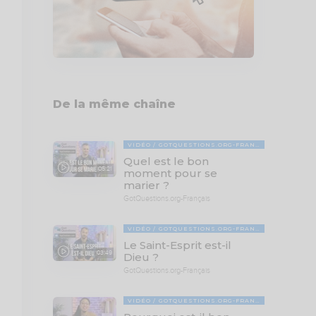
De la même chaîne
VIDÉO
GOTQUESTIONS.ORG-FRANÇAIS
Quel est le bon
05:21
moment pour se
marier ?
GotQuestions.org-Français
VIDÉO
GOTQUESTIONS.ORG-FRANÇAIS
Le Saint-Esprit est-il
03:49
Dieu ?
GotQuestions.org-Français
VIDÉO
GOTQUESTIONS.ORG-FRANÇAIS