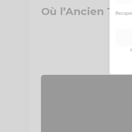
Où l’Ancien Test
Recopie
d
E