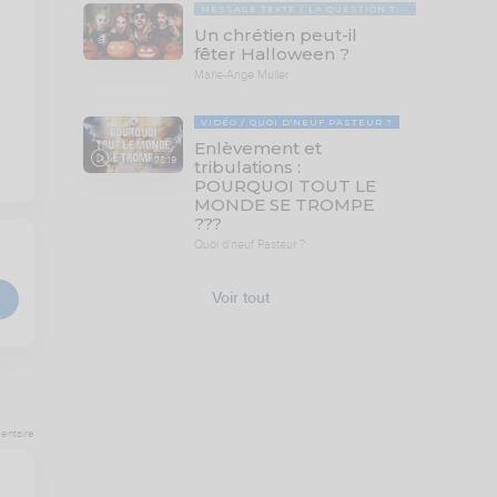
MESSAGE TEXTE
LA QUESTION TABOUE
Un chrétien peut-il
fêter Halloween ?
Marie-Ange Muller
VIDÉO
QUOI D'NEUF PASTEUR ?
Enlèvement et
78:19
tribulations :
POURQUOI TOUT LE
MONDE SE TROMPE
???
Quoi d'neuf Pasteur ?
Voir tout
entaire