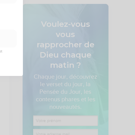
Voulez-vous
vous
rapprocher de
ot
Dieu
chaque
matin ?
Chaque jour, découvrez
le verset du jour, la
Pensée du Jour, les
contenus phares et les
nouveautés.