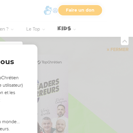
Faire un don
ien ?
Le Top
FERMER
nous
opChrétien
utilisateur)
n et les
:
 du monde…
eurs.