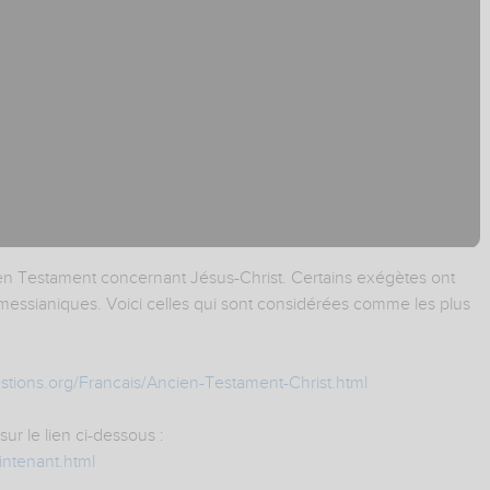
ien Testament concernant Jésus-Christ. Certains exégètes ont
 messianiques. Voici celles qui sont considérées comme les plus
stions.org/Francais/Ancien-Testament-Christ.html
sur le lien ci-dessous :
intenant.html