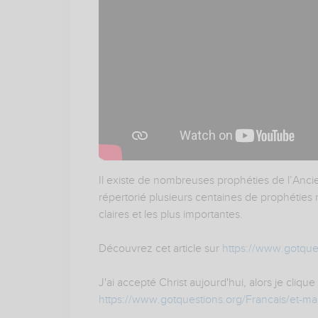
Il existe de nombreuses prophéties de l’Anc
répertorié plusieurs centaines de prophéties
claires et les plus importantes.
Découvrez cet article sur
https://www.gotque
J'ai accepté Christ aujourd'hui, alors je clique 
https://www.gotquestions.org/Francais/et-ma