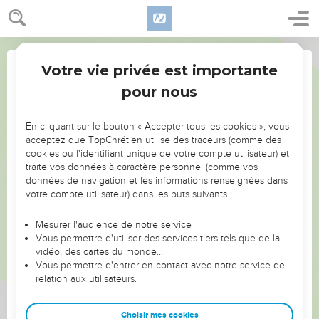
Votre vie privée est importante
pour nous
Partager par email
NE MANQUEZ PAS L’ÉVÉNEMENT
En cliquant sur le bouton « Accepter tous les cookies », vous
DE L’ANNÉE !
acceptez que TopChrétien utilise des traceurs (comme des
Nom du destinataire :
cookies ou l'identifiant unique de votre compte utilisateur) et
ET SI LEURS ERREURS POUVAIENT VOUS ÉVITER LES
traite vos données à caractère personnel (comme vos
VOTRES ?
données de navigation et les informations renseignées dans
votre compte utilisateur) dans les buts suivants :
On admire souvent les leaders pour leurs réussites, leur impact,
Email du(des) destinataire(s) (max 10) :
leur foi ou leur vision. Mais on voit moins les doutes, les erreurs
Mesurer l'audience de notre service
Vous permettre d'utiliser des services tiers tels que de la
et les saisons difficiles qu'ils ont traversés, alors même que ce
vidéo, des cartes du monde…
sont elles qui les ont façonnés.
Vous permettre d'entrer en contact avec notre service de
Veuillez entrer des adresses email séparées par des point-virgules ";" si
relation aux utilisateurs.
Dans cette conférence, leaders, entrepreneurs, et responsables
vous avez plus qu'un destinataire et n'entrez pas plus de 10 emails. Tous
les emails seront envoyés au même nom, donc dans la case "Nom du
reviennent sur les erreurs marquantes de leur parcours et les
destinataire" entrez un nom générique comme "mon ami(e)" ou "mon
clés pour avancer avec plus de sagesse afin que leurs erreurs
Choisir mes cookies