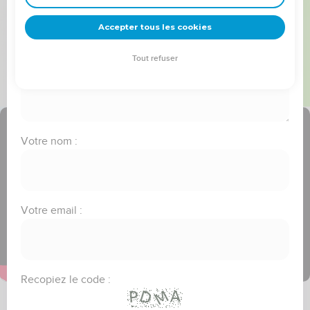
frère(soeur)"
deviennent vos tremplins. Que vous guidiez un ministère, une
équipe, un groupe ou une famille, leur expérience est faite
Accepter tous les cookies
Message :
pour vous.
Tout refuser
Je découvre l’événement
Votre nom :
Votre email :
Recopiez le code :