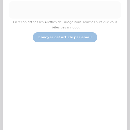
TopChrétien
TopTV
Vidéo
En recopiant ces les 4 lettres de l'image nous sommes surs que vous
n'êtes pas un robot
Par rapport au pardon,
Envoyer cet article par email
y a t il une différence
entre le péché
conscient et
inconscient ?
GotQuestions.org-Français
Même si Dieu distingue ceux qui pèchent pas ignorance et
ceux qui le font volontairement (
Nombres 15.27-31
), la
repentance est toujours requise pour être pardonné (
Marc 1.15
,